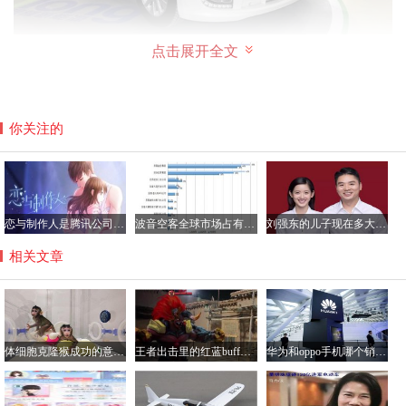
点击展开全文
她的电动汽车一辆多少钱？
你关注的
董明珠花重金打造的新能源汽车，是她想要完成的汽车梦，
执着的人、奋进的人、懂得创造的人、懂得跟着时代步伐的
人，这个社会才会眷顾，董明珠就是这样的人，她的新能源
汽车怎么能普及在每个家庭里面这是她现在最关心的。最新
恋与制作人是腾讯公司的游戏吗？恋与制作人加不了好友咋回事
波音空客全球市场占有率各多少，空客和波音的乘坐感受哪个好？
刘强东的儿子现在多大了？刘强东儿子的妈妈是龚晓京吗
的SUV现在已经开始试车，目前的价位在13-15万之间。
相关文章
体细胞克隆猴成功的意义解读，将大大提高药物研制效率
王者出击里的红蓝buff怎么做的？王者出击里跳舞软件叫什么
华为和oppo手机哪个销量好？华为手机与oppo性价比分析