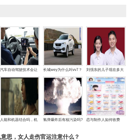
汽车自动驾驶技术会让
长城wey为什么叫vv7？
刘强东的儿子现在多大
那一批人失业？自动驾
哈弗高端品牌wey怎么
了？刘强东儿子的妈妈
驶来临还需要考驾照吗
样
是龚晓京吗
人能和机器结合吗，机
氢弹爆炸后有核污染吗?
恋与制作人如何收费
器和人大脑结合是不是
1万亿氢弹能毁灭地球吗
的？不花钱可以玩吗？
可以永生
么意思，女人走伤官运注意什么？