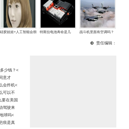
硅胶娃娃+人工智能会彻
特斯拉电池寿命是几
战斗机里面有空调吗？
底消灭“性工作者”吗？
年？特斯拉电池供应商
下雨天影响飞机降落
责任编辑：
名单
吗、战斗机能不能飞？
多少钱？<
同意才
么会炸机<
么可以不
么要在美国
动驾驶来
地球吗<
疤痕是真