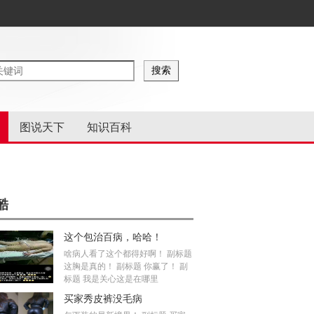
图说天下
知识百科
酷
这个包治百病，哈哈！
啥病人看了这个都得好啊！ 副标题
这胸是真的！ 副标题 你赢了！ 副
标题 我是关心这是在哪里
买家秀皮裤没毛病