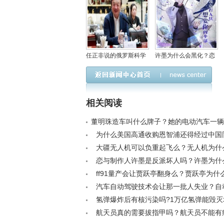
任正非说的俄罗斯科学
许墨为什么会黑化？恋
家小伙子是谁，俄罗斯
与制作人许墨的超能力
人数学为什么这么厉
是什么
害？
相关阅读
董明珠造车叫什么牌子？她的电动汽车一辆
/a>
为什么美国高通收购恩智浦还得经过中国
行？通俗一点说给你听< /a>
大疆无人机可以负重起飞么？无人机为什
/a>
恋与制作人许墨是反派坏人吗？许墨为什
睡觉< /a>
ff91量产会让贾跃亭翻身么？贾跃亭为什
造车< /a>
汽车自动驾驶技术会让那一批人失业？自
临还需要考驾照吗< /a>
氢弹爆炸后有核污染吗?1万亿氢弹能毁灭
/a>
航天员真的需要拔指甲吗？航天员不能有