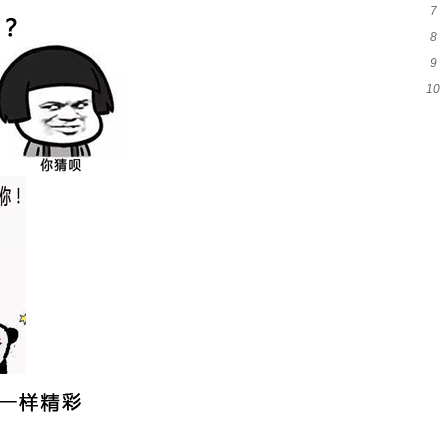
7
吗
8
意
9
么
10
类
可