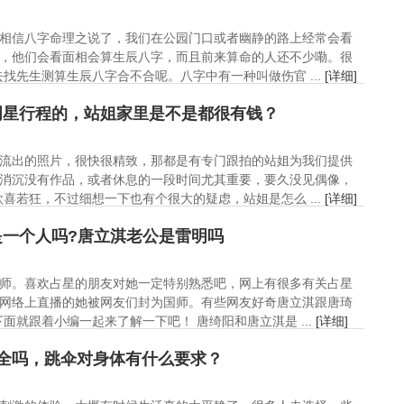
相信八字命理之说了，我们在公园门口或者幽静的路上经常会看
，他们会看面相会算生辰八字，而且前来算命的人还不少嘞。很
找先生测算生辰八字合不合呢。八字中有一种叫做伤官 ...
[详细]
明星行程的，站姐家里是不是都很有钱？
流出的照片，很快很精致，那都是有专门跟拍的站姐为我们提供
消沉没有作品，或者休息的一段时间尤其重要，要久没见偶像，
喜若狂，不过细想一下也有个很大的疑虑，站姐是怎么 ...
[详细]
是一个人吗?唐立淇老公是雷明吗
师。喜欢占星的朋友对她一定特别熟悉吧，网上有很多有关占星
网络上直播的她被网友们封为国师。有些网友好奇唐立淇跟唐琦
就跟着小编一起来了解一下吧！ 唐绮阳和唐立淇是 ...
[详细]
安全吗，跳伞对身体有什么要求？