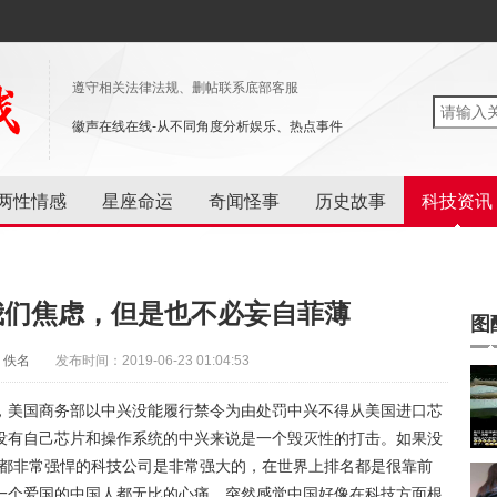
遵守相关法律法规、删帖联系底部客服
徽声在线在线-从不同角度分析娱乐、热点事件
两性情感
星座命运
奇闻怪事
历史故事
科技资讯
我们焦虑，但是也不必妄自菲薄
图
：佚名
发布时间：2019-06-23 01:04:53
，美国商务部以中兴没能履行禁令为由处罚中兴不得从美国进口芯
没有自己芯片和操作系统的中兴来说是一个毁灭性的打击。如果没
域都非常强悍的科技公司是非常强大的，在世界上排名都是很靠前
一个爱国的中国人都无比的心痛，突然感觉中国好像在科技方面根