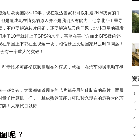
落后欧美国家8-10年，现在发达国家都可以制造7NM线宽的半
，但是造成现在情况的原因并不是我们没有能力，他拿北斗卫星导
候，不但要解决芯片问题，还要解决航天的问题，北斗卫星的研发
用了10年就赶上了GPS的水平，甚至在某些方面比GPS做的还
现在举国上下都在重视这一块，相信赶上发达国家只是时间问题！
相信会有一个重大的突破！
一些新技术可能彻底颠覆现在的模式，就如同在汽车领域电动车彻
资
有一些突破，大家都知道现在的芯片都是用的硅制造的晶片，而最
1
同量子计算机一样，一旦成熟运算能力可以秒杀现在的最强大的芯
2
人
好牌！大家拭目以待！
3
音
4
妈
5
被
6
钱