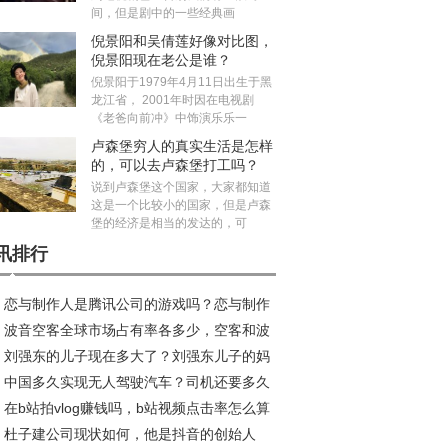
间，但是剧中的一些经典画
倪景阳和吴倩莲好像对比图，
倪景阳现在老公是谁？
倪景阳于1979年4月11日出生于黑
龙江省， 2001年时因在电视剧
《老爸向前冲》中饰演乐乐一
卢森堡穷人的真实生活是怎样
的，可以去卢森堡打工吗？
说到卢森堡这个国家，大家都知道
这是一个比较小的国家，但是卢森
堡的经济是相当的发达的，可
讯排行
恋与制作人是腾讯公司的游戏吗？恋与制作
波音空客全球市场占有率各多少，空客和波
加不了好友咋回事
刘强东的儿子现在多大了？刘强东儿子的妈
的乘坐感受哪个好？
中国多久实现无人驾驶汽车？司机还要多久
是龚晓京吗
在b站拍vlog赚钱吗，b站视频点击率怎么算
无人驾驶取代
杜子建公司现状如何，他是抖音的创始人
？