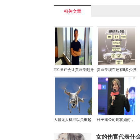
的假的< /a>
相关文章
ff91量产会让贾跃亭翻身
贾跃亭现在还有ff多少股
么？贾跃亭为什么要在
份？贾跃亭晒ff新工厂内
美国造车
部图
大疆无人机可以负重起
杜子建公司现状如何，
飞么？无人机为什么会
他是抖音的创始人吗？
炸机
女的伤官代表什