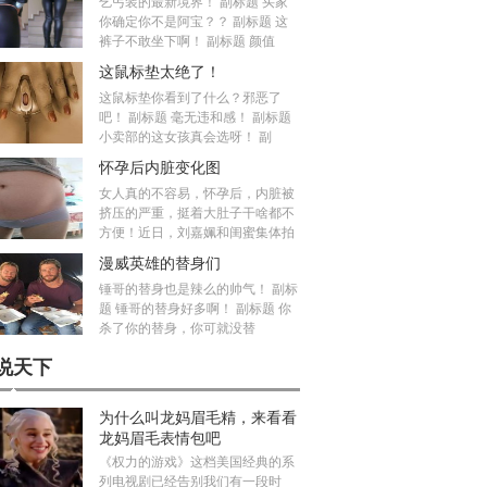
乞丐装的最新境界！ 副标题 买家
你确定你不是阿宝？？ 副标题 这
裤子不敢坐下啊！ 副标题 颜值
这鼠标垫太绝了！
这鼠标垫你看到了什么？邪恶了
吧！ 副标题 毫无违和感！ 副标题
小卖部的这女孩真会选呀！ 副
怀孕后内脏变化图
女人真的不容易，怀孕后，内脏被
挤压的严重，挺着大肚子干啥都不
方便！近日，刘嘉姵和闺蜜集体拍
漫威英雄的替身们
锤哥的替身也是辣么的帅气！ 副标
题 锤哥的替身好多啊！ 副标题 你
杀了你的替身，你可就没替
说天下
为什么叫龙妈眉毛精，来看看
龙妈眉毛表情包吧
《权力的游戏》这档美国经典的系
列电视剧已经告别我们有一段时