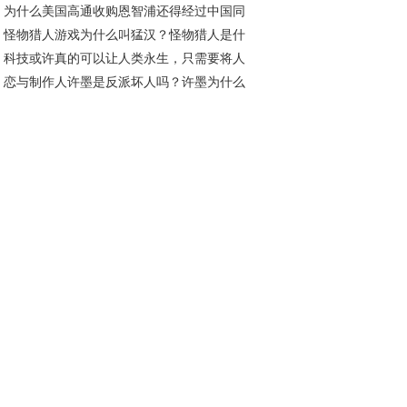
为什么美国高通收购恩智浦还得经过中国同
？
怪物猎人游戏为什么叫猛汉？怪物猎人是什
才行？通俗一点说给你听
科技或许真的可以让人类永生，只需要将人
类型的游戏
恋与制作人许墨是反派坏人吗？许墨为什么
的思考方式和记忆转移即可！
以不睡觉