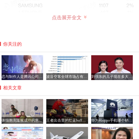
点击展开全文
你关注的
华为手机与oppo性价比分析
两款手机的性价比每个人的看法不一样，小编认为华为手机
恋与制作人是腾讯公司的游戏吗？恋与制作人加不了好友咋回事
波音空客全球市场占有率各多少，空客和波音的乘坐感受哪个好？
刘强东的儿子现在多大了？刘强东儿子的妈妈是龚晓京吗
的性价比高一些，而oppo手机的专用性强一些，例如喜欢拍
照和听音乐的人，则选择oppo手机多一些，oppo手机的外观
相关文章
更加好看一些，更受女性用户的喜欢，但是整体性价比的话
还是华为比较好，华为的运行速度等方面比较强，更耐用，
售后服务更强。
体细胞克隆猴成功的意义解读，将大大提高药物研制效率
王者出击里的红蓝buff怎么做的？王者出击里跳舞软件叫什么
华为和oppo手机哪个销量好？华为手机与oppo性价比分析