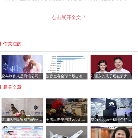
很多人会觉得电动车绝对是新能源汽车，无污染干净的很，
点击展开全文
其实这种说法并不确切，因为电动车的大量制造必然会导致
用电量的增加。
那么这个电的来源问题就很重要了，如果你的电用的还是火
你关注的
力发电等带有污染性的电力，那么一样不算是新能源汽车。
所以目前特斯拉的正在考虑建设更多的太阳能充电桩。
恋与制作人是腾讯公司的游戏吗？恋与制作人加不了好友咋回事
波音空客全球市场占有率各多少，空客和波音的乘坐感受哪个好？
刘强东的儿子现在多大了？刘强东儿子的妈妈是龚晓京吗
相关文章
体细胞克隆猴成功的意义解读，将大大提高药物研制效率
王者出击里的红蓝buff怎么做的？王者出击里跳舞软件叫什么
华为和oppo手机哪个销量好？华为手机与oppo性价比分析