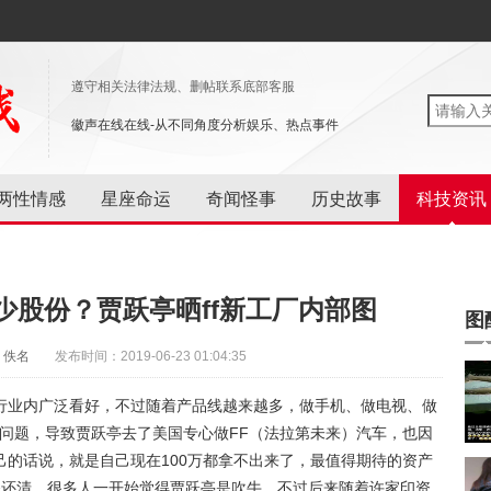
遵守相关法律法规、删帖联系底部客服
徽声在线在线-从不同角度分析娱乐、热点事件
两性情感
星座命运
奇闻怪事
历史故事
科技资讯
少股份？贾跃亭晒ff新工厂内部图
图
：佚名
发布时间：2019-06-23 01:04:35
行业内广泛看好，不过随着产品线越来越多，做手机、做电视、做
出现问题，导致贾跃亭去了美国专心做FF（法拉第未来）汽车，也因
的话说，就是自己现在100万都拿不出来了，最值得期待的资产
务还清，很多人一开始觉得贾跃亭是吹牛，不过后来随着许家印资