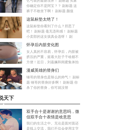
乞丐装的最新境界！ 副标题 买家
你确定你不是阿宝？？ 副标题 这
裤子不敢坐下啊！ 副标题 颜值
这鼠标垫太绝了！
这鼠标垫你看到了什么？邪恶了
吧！ 副标题 毫无违和感！ 副标题
小卖部的这女孩真会选呀！ 副
怀孕后内脏变化图
女人真的不容易，怀孕后，内脏被
挤压的严重，挺着大肚子干啥都不
方便！近日，刘嘉姵和闺蜜集体拍
漫威英雄的替身们
锤哥的替身也是辣么的帅气！ 副标
题 锤哥的替身好多啊！ 副标题 你
杀了你的替身，你可就没替
说天下
双手合十是谢谢的意思吗，微
信双手合十表情是啥意思
我们的生活之中。无论是面对面还
是线上交流，我们不仅会使用文字