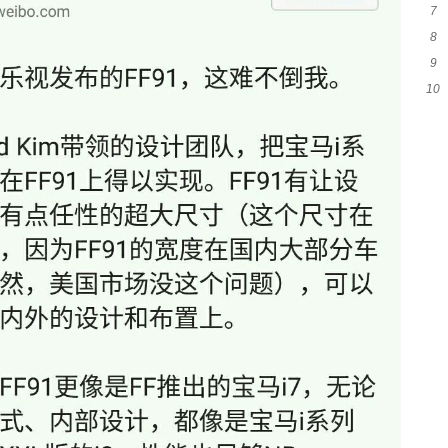
7
吗
8
意
9
么
10
类
可