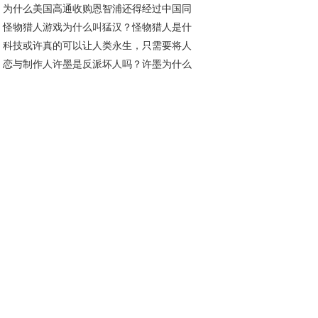
为什么美国高通收购恩智浦还得经过中国同
？
怪物猎人游戏为什么叫猛汉？怪物猎人是什
才行？通俗一点说给你听
科技或许真的可以让人类永生，只需要将人
类型的游戏
恋与制作人许墨是反派坏人吗？许墨为什么
的思考方式和记忆转移即可！
以不睡觉