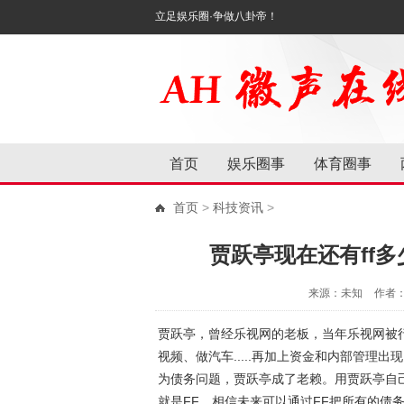
立足娱乐圈·争做八卦帝！
首页
娱乐圈事
体育圈事
首页
>
科技资讯
>
贾跃亭现在还有ff多
来源：未知
作者
贾跃亭，曾经乐视网的老板，当年乐视网被
视频、做汽车.....再加上资金和内部管理
为债务问题，贾跃亭成了老赖。用贾跃亭自己
就是FF，相信未来可以通过FF把所有的债