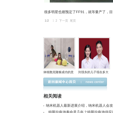
很多明星也都预定了FF91，就等量产了，
1
/
2
1
2
下一页
尾页
体细胞克隆猴成功的意
刘强东的儿子现在多大
义解读，将大大提高药
了？刘强东儿子的妈妈
物研制效率
是龚晓京吗
相关阅读
纳米机器人最新进展介绍，纳米机器人会攻
人长生不老？< /a>
特斯拉电池寿命是几年？特斯拉电池供应