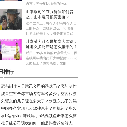
语言，还会配比适当的肢体
山本耀司的衣服价位如何贵
么，山本耀司很厉害嘛？
这个世界上，每个人都有每个人自
己的特点，曾经有这么一句话说，
世界上的每个人，都是带着自己
叶嘉莹为什么是加拿大国籍，
她那么多财产是怎么赚来的？
近日，95岁高龄的叶嘉莹先生，因
连续两年共向南开大学捐赠3568万
元而登上了微博热搜。她的
讯排行
恋与制作人是腾讯公司的游戏吗？恋与制作
波音空客全球市场占有率各多少，空客和波
加不了好友咋回事
刘强东的儿子现在多大了？刘强东儿子的妈
的乘坐感受哪个好？
中国多久实现无人驾驶汽车？司机还要多久
是龚晓京吗
在b站拍vlog赚钱吗，b站视频点击率怎么算
无人驾驶取代
杜子建公司现状如何，他是抖音的创始人
？