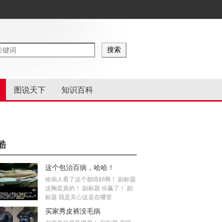
图说天下
知识百科
酷
这个包治百病，哈哈！
啥病人看了这个都得好啊！ 副标题
这胸是真的！ 副标题 你赢了！ 副
标题 我是关心这是在哪里
买家秀皮裤没毛病