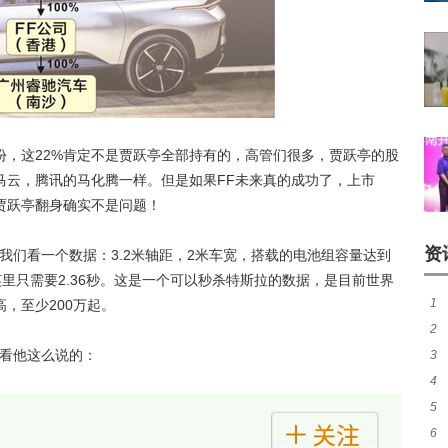
份，这22%肯定不是贾跃亭全部持有的，高管们很多，贾跃亭的股
马云，腾讯的马化腾一样。但是如果FF未来真的成功了，上市
贾跃亭翻身确实不是问题！
资
让我们看一个数据：3.2米轴距，2米车宽，搭载的电池组容量达到
60英里只需要2.36秒。这是一个可以秒杀特斯拉的数据，是目前世界
1
，至少200万起。
2
人
看看他这么说的：
3
音
4
妈
5
被
6
钱