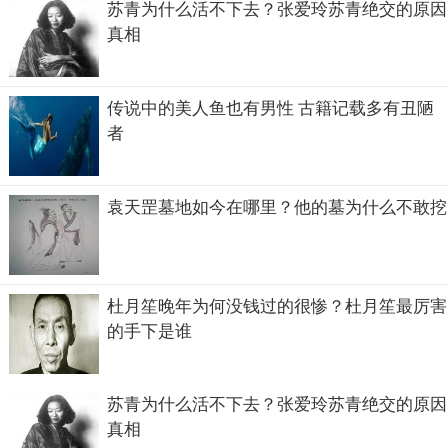
苏青为什么活不下去？张爱玲苏青绝交的原因
真相
传说中的美人鱼也有男性 古籍记载多有丑陋
者
富察氏在清朝算是最尊贵的姓了，在清朝有八个姓氏都是最
袁天罡墓地如今在哪里？他的墓为什么不敢挖
尊贵的姓，一般皇后皇妃都是从这八个姓氏里面选出来，而
比较留名青史的大臣也大都出自这八个姓，而其中得富察氏
绝对是尊贵中的最尊贵。
杜月笙晚年为何没钱过的很惨？杜月笙最厉害
的手下是谁
苏青为什么活不下去？张爱玲苏青绝交的原因
真相