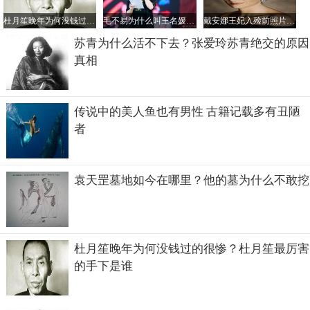
杜月笙晚年为何没钱过的很惨？杜月笙最厉害的手下是谁
毛不易为什么叫王名媛？他为姐姐写的歌叫什么
戴安娜王妃入殓前照片，车祸非常惨烈王妃都被毁容了
苏青为什么活不下去？张爱玲苏青绝交的原因
真相
传说中的美人鱼也有男性 古籍记载多有丑陋
者
袁天罡墓地如今在哪里？他的墓为什么不敢挖
杜月笙晚年为何没钱过的很惨？杜月笙最厉害
的手下是谁