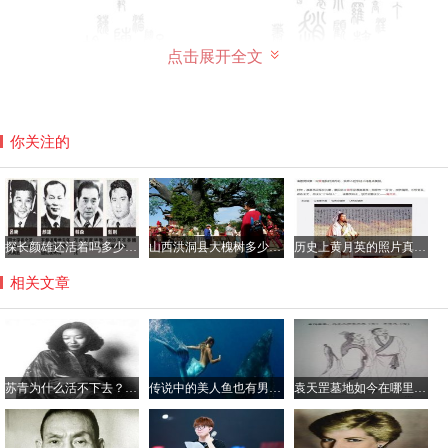
点击展开全文
你关注的
探长颜雄还活着吗多少岁了，颜雄当过吕乐的上级吗？
山西洪洞县大槐树多少岁了？到大槐树后怎么查找家谱
历史上黄月英的照片真的很丑吗，黄月英那年出生的？
相关文章
所以也有很多姓富的人，他们其实就是当初的富察氏的后
裔，真实是姓富察的，有的人家中族谱有都记载就是当初的
富察姓更改的。所以，按照富察氏的血统来说，姓富察的人
还在只是改了姓了。但是改了姓了还是富察吗？富察这两个
苏青为什么活不下去？张爱玲苏青绝交的原因真相
传说中的美人鱼也有男性 古籍记载多有丑陋者
袁天罡墓地如今在哪里？他的墓为什么不敢挖
字用于姓氏上面来说是已经没有了的。
富察氏在清朝是不是最尊贵的姓？