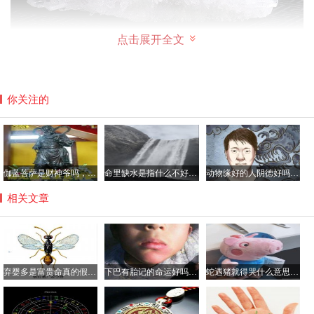
点击展开全文
水晶认主人是真的吗？
你关注的
所谓的认主人其实就是水晶戴的时间久了，跟人体的磁场产
生了一定的契合度，如果再有新人来佩戴可能需要一段磨合
期。
伽蓝菩萨是财神爷吗，平时如何供奉伽蓝菩萨？
命里缺水是指什么不好具体哪方面？命中缺水的人如何化解
动物缘好的人阴德好吗，阴德厚重的面相是怎样的？
相关文章
弃婴多是富贵命真的假的，弃婴的命都很硬吗？
下巴有胎记的命运好吗，胎记都有哪些颜色？
蛇遇猪就得哭什么意思，猪为什么是蛇的天敌？