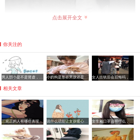
点击展开全文
你关注的
男人胆小是不是肾虚，胆小的男人一般能成大事真的假的
小奶狗是形容男孩还是女孩的，真正的小奶狗是什么样子？
女人出轨后会后悔吗，女人出轨坏了什么风水？
相关文章
三观正的人有哪些表现有哪些，三观正常的标准来了
说什么话能让女孩暖心，盘点一些暖到哭的句子给女孩
女生戴口罩说明什么，出门喜欢戴口罩的女生心理是怎样的？