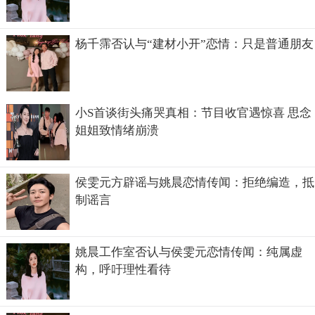
杨千霈否认与“建材小开”恋情：只是普通朋友
小S首谈街头痛哭真相：节目收官遇惊喜 思念
姐姐致情绪崩溃
侯雯元方辟谣与姚晨恋情传闻：拒绝编造，抵
制谣言
姚晨工作室否认与侯雯元恋情传闻：纯属虚
构，呼吁理性看待