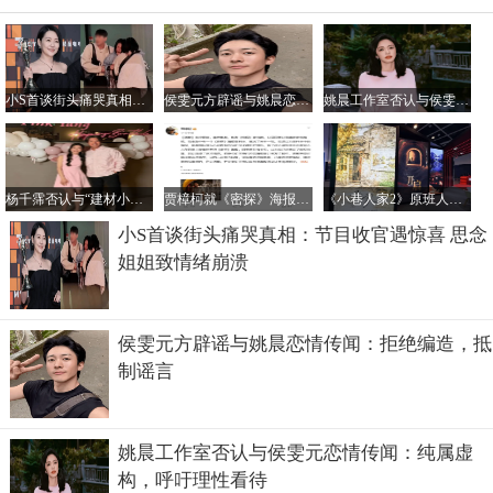
小S首谈街头痛哭真相：节目收官遇惊喜 思念姐姐致情绪崩溃
侯雯元方辟谣与姚晨恋情传闻：拒绝编造，抵制谣言
姚晨工作室否认与侯雯元恋情传闻：纯属虚构，呼吁理性看待
杨千霈否认与“建材小开”恋情：只是普通朋友
贾樟柯就《密探》海报未经授权汉化致歉：责任在我
《小巷人家2》原班人马回归传闻不实，正午阳光官方辟谣
小S首谈街头痛哭真相：节目收官遇惊喜 思念
姐姐致情绪崩溃
侯雯元方辟谣与姚晨恋情传闻：拒绝编造，抵
制谣言
姚晨工作室否认与侯雯元恋情传闻：纯属虚
构，呼吁理性看待