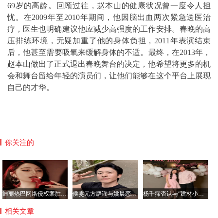
69岁的高龄。回顾过往，赵本山的健康状况曾一度令人担
忧。在2009年至2010年期间，他因脑出血两次紧急送医治
疗，医生也明确建议他应减少高强度的工作安排。春晚的高
压排练环境，无疑加重了他的身体负担，2011年表演结束
后，他甚至需要吸氧来缓解身体的不适。最终，在2013年，
赵本山做出了正式退出春晚舞台的决定，他希望将更多的机
会和舞台留给年轻的演员们，让他们能够在这个平台上展现
自己的才华。
你关注的
迪丽热巴网络侵权案胜诉 获公开道歉及2050元赔偿
侯雯元方辟谣与姚晨恋情传闻：拒绝编造，抵制谣言
杨千霈否认与“建材小开”恋情：只是普通朋友
相关文章