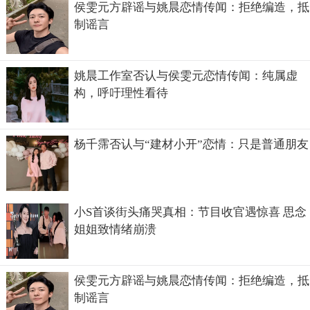
侯雯元方辟谣与姚晨恋情传闻：拒绝编造，抵
制谣言
姚晨工作室否认与侯雯元恋情传闻：纯属虚
构，呼吁理性看待
杨千霈否认与“建材小开”恋情：只是普通朋友
小S首谈街头痛哭真相：节目收官遇惊喜 思念
姐姐致情绪崩溃
侯雯元方辟谣与姚晨恋情传闻：拒绝编造，抵
制谣言