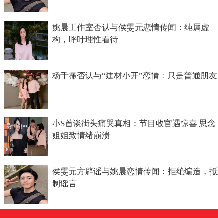
姚晨工作室否认与侯雯元恋情传闻：纯属虚
构，呼吁理性看待
杨千霈否认与“建材小开”恋情：只是普通朋友
小S首谈街头痛哭真相：节目收官遇惊喜 思念
姐姐致情绪崩溃
侯雯元方辟谣与姚晨恋情传闻：拒绝编造，抵
制谣言