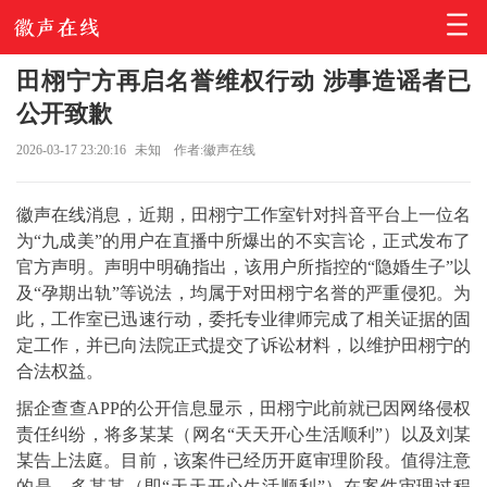
田栩宁方再启名誉维权行动 涉事造谣者已
公开致歉
2026-03-17 23:20:16
未知
作者:徽声在线
徽声在线消息，近期，田栩宁工作室针对抖音平台上一位名
为“九成美”的用户在直播中所爆出的不实言论，正式发布了
官方声明。声明中明确指出，该用户所指控的“隐婚生子”以
及“孕期出轨”等说法，均属于对田栩宁名誉的严重侵犯。为
此，工作室已迅速行动，委托专业律师完成了相关证据的固
定工作，并已向法院正式提交了诉讼材料，以维护田栩宁的
合法权益。
据企查查APP的公开信息显示，田栩宁此前就已因网络侵权
责任纠纷，将多某某（网名“天天开心生活顺利”）以及刘某
某告上法庭。目前，该案件已经历开庭审理阶段。值得注意
的是，多某某（即“天天开心生活顺利”）在案件审理过程