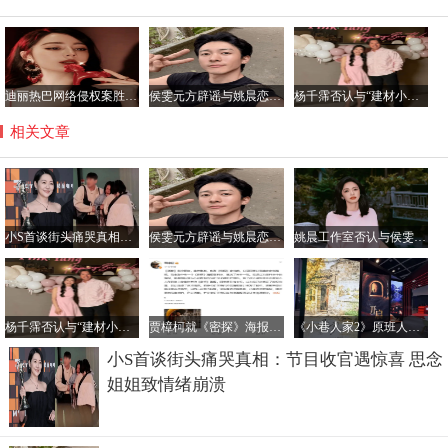
迪丽热巴网络侵权案胜诉 获公开道歉及2050元赔偿
侯雯元方辟谣与姚晨恋情传闻：拒绝编造，抵制谣言
杨千霈否认与“建材小开”恋情：只是普通朋友
相关文章
小S首谈街头痛哭真相：节目收官遇惊喜 思念姐姐致情绪崩溃
侯雯元方辟谣与姚晨恋情传闻：拒绝编造，抵制谣言
姚晨工作室否认与侯雯元恋情传闻：纯属虚构，呼吁理性看待
杨千霈否认与“建材小开”恋情：只是普通朋友
贾樟柯就《密探》海报未经授权汉化致歉：责任在我
《小巷人家2》原班人马回归传闻不实，正午阳光官方辟谣
小S首谈街头痛哭真相：节目收官遇惊喜 思念
姐姐致情绪崩溃