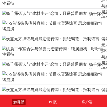
辟
与
晨
杨千霈否
情
认与“建
闻
材小
拒
开”恋
编
情：只是
侯
造
普通朋友
元
抵
辟
谣
与
晨
杨千霈否
情
认与“建
闻
材小
拒
开”恋
编
情：只是
侯
造
普通朋友
元
抵
辟
触屏版
PC版
客户端
谣