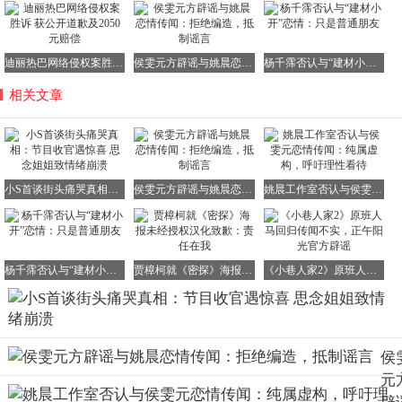
迪丽热巴网络侵权案胜诉 获公开道歉及2050元赔偿
侯雯元方辟谣与姚晨恋情传闻：拒绝编造，抵制谣言
杨千霈否认与“建材小开”恋情：只是普通朋友
相关文章
小S首谈街头痛哭真相：节目收官遇惊喜 思念姐姐致情绪崩溃
侯雯元方辟谣与姚晨恋情传闻：拒绝编造，抵制谣言
姚晨工作室否认与侯雯元恋情传闻：纯属虚构，呼吁理性看待
杨千霈否认与“建材小开”恋情：只是普通朋友
贾樟柯就《密探》海报未经授权汉化致歉：责任在我
《小巷人家2》原班人马回归传闻不实，正午阳光官方辟谣
侯
元