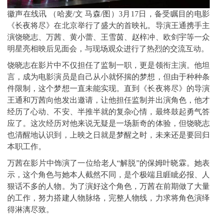
徽声在线讯 （哈麦/文 马森/图）3月17日，备受瞩目的电影
《长夜将尽》在北京举行了盛大的首映礼。导演王通携手主
演饶晓志、万茜、黄小蕾、王雪茵、赵梓冲、欧剑宇等一众
明星亮相映后见面会，与现场观众进行了热烈的交流互动。
饶晓志在影片中不仅担任了监制一职，更是领衔主演。他坦
言，成为电影演员是自己从小就怀揣的梦想，但由于种种条
件限制，这个梦想一直未能实现。直到《长夜将尽》的导演
王通和万茜向他发出邀请，让他担任监制并出演角色，他才
经历了心动、不安、半推半就的复杂心情，最终鼓起勇气答
应了。这次经历对他来说无疑是一场新奇的体验，但饶晓志
也清醒地认识到，上映之日就是梦醒之时，未来还是要回归
本职工作。
万茜在影片中饰演了一位给老人“解脱”的保姆叶晓霖。她表
示，这个角色与她本人截然不同，是个极端且睚眦必报、人
狠话不多的人物。为了演好这个角色，万茜在前期做了大量
的工作，努力搭建人物脉络，完整人物线，力求将角色演绎
得淋漓尽致。