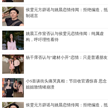
侯雯元方辟谣与姚晨恋情传闻：拒绝编造，抵
制谣言
姚晨工作室否认与侯雯元恋情传闻：纯属虚
构，呼吁理性看待
杨千霈否认与“建材小开”恋情：只是普通朋友
小S首谈街头痛哭真相：节目收官遇惊喜 思念
姐姐致情绪崩溃
侯雯元方辟谣与姚晨恋情传闻：拒绝编造，抵