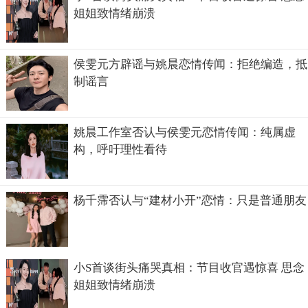
姐姐致情绪崩溃
侯雯元方辟谣与姚晨恋情传闻：拒绝编造，抵
制谣言
姚晨工作室否认与侯雯元恋情传闻：纯属虚
构，呼吁理性看待
杨千霈否认与“建材小开”恋情：只是普通朋友
小S首谈街头痛哭真相：节目收官遇惊喜 思念
姐姐致情绪崩溃