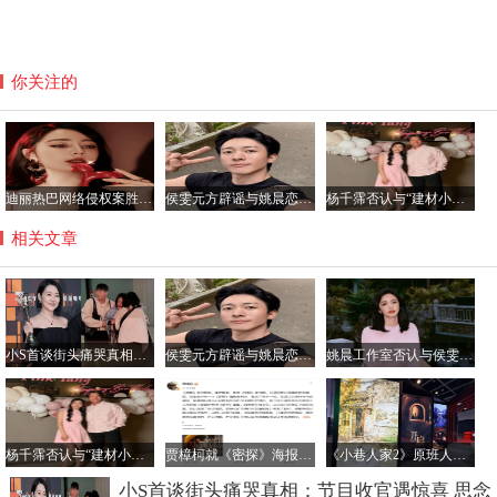
你关注的
迪丽热巴网络侵权案胜诉 获公开道歉及2050元赔偿
侯雯元方辟谣与姚晨恋情传闻：拒绝编造，抵制谣言
杨千霈否认与“建材小开”恋情：只是普通朋友
相关文章
小S首谈街头痛哭真相：节目收官遇惊喜 思念姐姐致情绪崩溃
侯雯元方辟谣与姚晨恋情传闻：拒绝编造，抵制谣言
姚晨工作室否认与侯雯元恋情传闻：纯属虚构，呼吁理性看待
杨千霈否认与“建材小开”恋情：只是普通朋友
贾樟柯就《密探》海报未经授权汉化致歉：责任在我
《小巷人家2》原班人马回归传闻不实，正午阳光官方辟谣
小S首谈街头痛哭真相：节目收官遇惊喜 思念