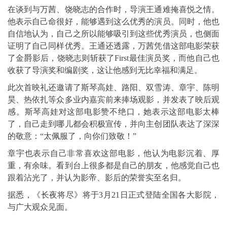
在谈到与万茜、饶晓志的合作时，导演王通难掩喜悦之情。
他表示自己命很好，能够遇到这么优秀的演员。同时，他也
自信地认为，自己之所以能够吸引到这些优秀演员，也侧面
证明了自己同样优秀。王通还透露，万茜凭借这部电影荣获
了金爵影后，饶晓志则斩获了First最佳演员奖，而他自己也
收获了导演奖和编剧奖，这让他感到无比幸福和满足。
此次首映礼还邀请了斯琴高娃、路阳、双雪涛、章宇、陈明
昊、热依扎等众多业内嘉宾前来捧场观影，并发表了映后观
感。斯琴高娃对这部电影赞不绝口，她表示这部电影太棒
了，自己走到哪儿都会积极宣传，并向主创团队表达了深深
的敬意：“太佩服了，向你们致敬！”
章宇也表示自己非常喜欢这部电影，他认为电影沉着、厚
重，有余味。看到台上很多都是自己的朋友，他感觉自己也
跟着沾光了，并认为影帝、影后的荣誉实至名归。
据悉，《长夜将尽》将于3月21日正式登陆全国各大影院，
与广大观众见面。