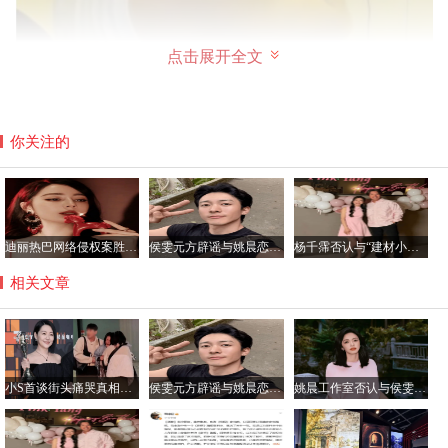
点击展开全文
然而他确定为大家带来了欢乐，他自己也的确通过这些提高
你关注的
了知名度，网友和他不过各取所需，没有什么特别的，如果
说他这样的是脑子有病，那我们这些看客可有一个是正常的
了。所以，这只是药水哥推销自己的一种方式，打开知名度
的一种开端，虽然奇怪但可以理解。
迪丽热巴网络侵权案胜诉 获公开道歉及2050元赔偿
侯雯元方辟谣与姚晨恋情传闻：拒绝编造，抵制谣言
杨千霈否认与“建材小开”恋情：只是普通朋友
他是真傻还是假傻？
相关文章
后来药水哥去了斗鱼做直播，直播内容渐渐的比较正常了，
有些娱乐的内容，而在网上受到一些攻击的时候，不同于一
般主播的骂回去或者干脆不理不睬，药水哥选择了一种看起
来很傻的回应，那就是学狗叫，歪脖吐舌头，假哭等一系列
小S首谈街头痛哭真相：节目收官遇惊喜 思念姐姐致情绪崩溃
侯雯元方辟谣与姚晨恋情传闻：拒绝编造，抵制谣言
姚晨工作室否认与侯雯元恋情传闻：纯属虚构，呼吁理性看待
好像傻子似的。但很明显他不是真的傻，所以，药水哥实质
是在装傻，意图不用正面面对那些坏意的网友，不用直接的