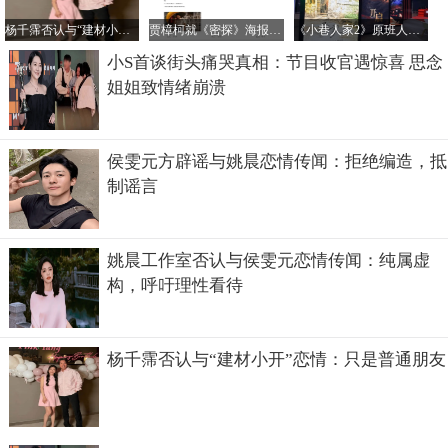
刚怼他们，蒙混过关。
杨千霈否认与“建材小开”恋情：只是普通朋友
贾樟柯就《密探》海报未经授权汉化致歉：责任在我
《小巷人家2》原班人马回归传闻不实，正午阳光官方辟谣
小S首谈街头痛哭真相：节目收官遇惊喜 思念
姐姐致情绪崩溃
侯雯元方辟谣与姚晨恋情传闻：拒绝编造，抵
制谣言
姚晨工作室否认与侯雯元恋情传闻：纯属虚
构，呼吁理性看待
杨千霈否认与“建材小开”恋情：只是普通朋友