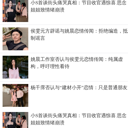
小S首谈街头痛哭真相：节目收官遇惊喜 思念
姐姐致情绪崩溃
侯雯元方辟谣与姚晨恋情传闻：拒绝编造，抵
制谣言
姚晨工作室否认与侯雯元恋情传闻：纯属虚
有人觉得一个正常人怎么会做出诸如打自己耳光，把丝袜套
构，呼吁理性看待
头上这些事情来。但是就如现在人一般，真的傻子会极力的
辩白自己聪明，而聪明人往往会装成傻子，默默的数钱。
杨千霈否认与“建材小开”恋情：只是普通朋友
小S首谈街头痛哭真相：节目收官遇惊喜 思念
姐姐致情绪崩溃