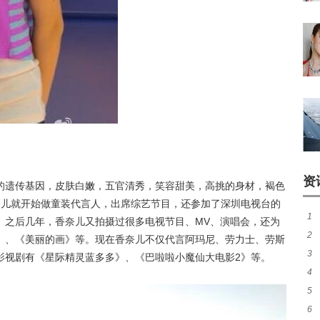
资
的遗传基因，皮肤白嫩，五官清秀，笑容甜美，高挑的身材，褐色
奈儿就开始做童装代言人，出席综艺节目，还参加了深圳电视台的
1
。之后几年，香奈儿又拍摄过很多电视节目、MV、演唱会，还为
2
20
》、《美丽的画》等。现在香奈儿不仅代言阿玛尼、劳力士、劳斯
3
抵
影视剧有《星际精灵蓝多多》、《巴啦啦小魔仙大电影2》等。
4
友
5
传
6
新