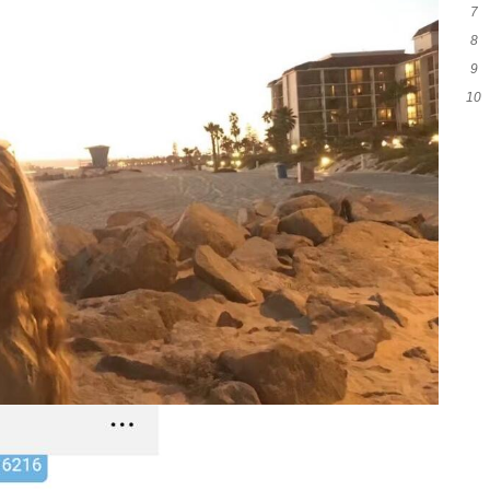
7
创
8
自
9
命
10
番
棚