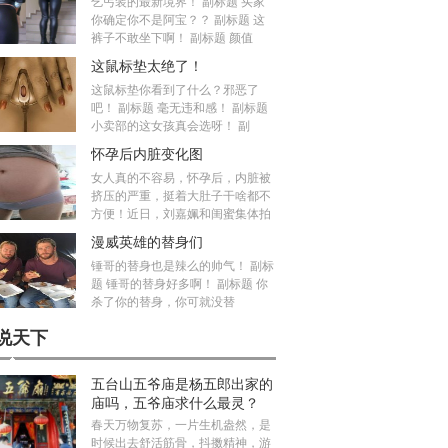
乞丐装的最新境界！ 副标题 买家
你确定你不是阿宝？？ 副标题 这
裤子不敢坐下啊！ 副标题 颜值
这鼠标垫太绝了！
这鼠标垫你看到了什么？邪恶了
吧！ 副标题 毫无违和感！ 副标题
小卖部的这女孩真会选呀！ 副
怀孕后内脏变化图
女人真的不容易，怀孕后，内脏被
挤压的严重，挺着大肚子干啥都不
方便！近日，刘嘉姵和闺蜜集体拍
漫威英雄的替身们
锤哥的替身也是辣么的帅气！ 副标
题 锤哥的替身好多啊！ 副标题 你
杀了你的替身，你可就没替
说天下
五台山五爷庙是杨五郎出家的
庙吗，五爷庙求什么最灵？
春天万物复苏，一片生机盎然，是
时候出去舒活筋骨，抖擞精神，游