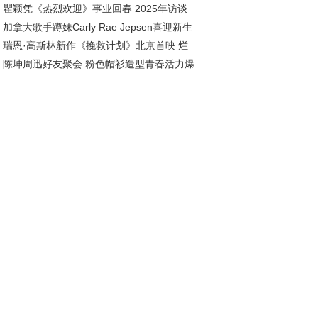
瞿颖凭《热烈欢迎》事业回春 2025年访谈
团队致敬
加拿大歌手蹲妹Carly Rae Jepsen喜迎新生
曝婚姻生活幸福美满
瑞恩·高斯林新作《挽救计划》北京首映 烂
，官宣成为幸福妈妈
陈坤周迅好友聚会 粉色帽衫造型青春活力爆
茄95%高分开局