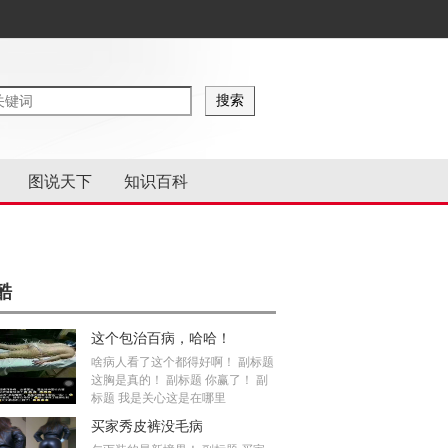
图说天下
知识百科
酷
这个包治百病，哈哈！
啥病人看了这个都得好啊！ 副标题
这胸是真的！ 副标题 你赢了！ 副
标题 我是关心这是在哪里
买家秀皮裤没毛病