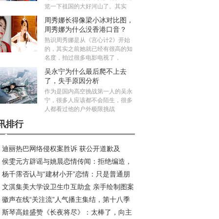
览一下祖国的大好河山了。其实
周秀娜长得像梁小冰对比图，
周秀娜为什么没香港口音？
熟识周秀娜是从《宫心计2》开始
的，其实之前她就已经有很高的知
名度，拍过很多电影电视了，
吴永宁为什么最后爬不上去
了，失手原因分析
作为是国内高空挑战第一人的吴永
宁，很多人应该都不会陌生，很多
人都看过他的户外极限挑战
讯排行
迪丽热巴网络侵权案胜诉 获公开道歉及
侯雯元方辟谣与姚晨恋情传闻：拒绝编造，
50元赔偿
杨千霈否认与“建材小开”恋情：只是普通朋
制谣言
文淇集美大学设卫生巾互助盒 亲手绘制图案
徽声在线“关注流”人气播主集结，第十八季
递温暖
斯琴高娃盛赞《长夜将尽》：太棒了，向主
闻马拉松香港开跑在即！