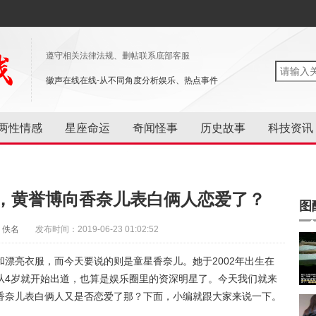
遵守相关法律法规、删帖联系底部客服
徽声在线在线-从不同角度分析娱乐、热点事件
两性情感
星座命运
奇闻怪事
历史故事
科技资讯
，黄誉博向香奈儿表白俩人恋爱了？
图
：佚名
发布时间：2019-06-23 01:02:52
漂亮衣服，而今天要说的则是童星香奈儿。她于2002年出生在
从4岁就开始出道，也算是娱乐圈里的资深明星了。今天我们就来
香奈儿表白俩人又是否恋爱了那？下面，小编就跟大家来说一下。