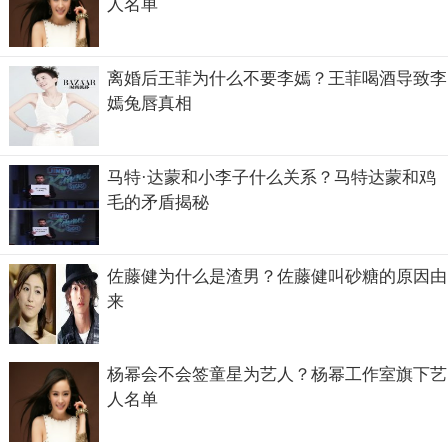
人名单
离婚后王菲为什么不要李嫣？王菲喝酒导致李
嫣兔唇真相
恩师刘立明因小脑萎缩去世，潘长江也是很难过悲伤，但恩
马特·达蒙和小李子什么关系？马特达蒙和鸡
师的教诲永不忘。
毛的矛盾揭秘
佐藤健为什么是渣男？佐藤健叫砂糖的原因由
来
杨幂会不会签童星为艺人？杨幂工作室旗下艺
人名单