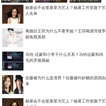
佐藤健为什么是渣男？佐藤健叫砂糖的原因由来
潘长江徒弟排名名单，潘长江是谁的徒弟？
潘长江是日本人后代吗？潘长江的儿子叫潘朝？
道：这孩子虽然个子矮，但人很实在，进门就给师傅磕头，
杨幂会不会签童星为艺人？杨幂工作室旗下艺
把师傅的门磕坏了吧。
人名单
离婚后王菲为什么不要李嫣？王菲喝酒导致李
嫣兔唇真相
马特·达蒙和小李子什么关系？马特达蒙和鸡
毛的矛盾揭秘
佐藤健为什么是渣男？佐藤健叫砂糖的原因由
来
杨幂会不会签童星为艺人？杨幂工作室旗下艺