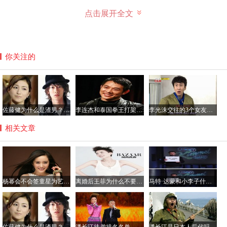
点击展开全文
你关注的
佐藤健为什么是渣男？佐藤健叫砂糖的原因由来
李连杰和泰国拳王打架视频，泰拳实战能力厉害吗？
李光洙交往的3个女友都有谁？李光洙最好看的电视名单
相关文章
杨幂会不会签童星为艺人？杨幂工作室旗下艺人名单
离婚后王菲为什么不要李嫣？王菲喝酒导致李嫣兔唇真相
马特·达蒙和小李子什么关系？马特达蒙和鸡毛的矛盾揭秘
潘长江回忆到，当时认刘立明为师傅时，师傅还幽默的说