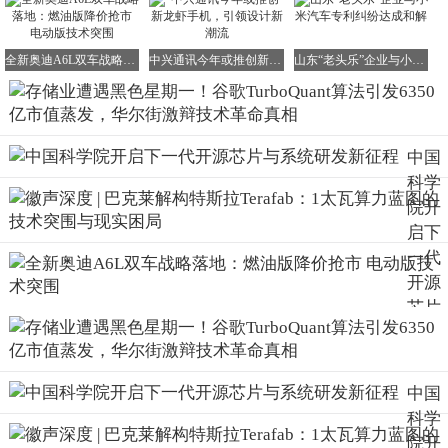
3.
生态适配周期
：主流框架如TensorFlow、PyTorch的集成需
要6-18个月
全新奥迪A6L双车战略落地：燃油版降价抢市 电动版技术突围
中兴通讯今年或推创新龙虾手机，引领设计新潮流
山东“老头乐”企业与小米汽车专利纠纷达成和解
更值得关注的是"内存帕金森定律"的再现。Cloudflare首席技
术官John Graham-Cumming比喻道："就像智能手机摄像头像
素提升后，用户反而拍摄更多照片一样，内存效率的提升从
来不会减少总体需求，而是催生新的应用场景。"
中国
科学
徽声在线技术研究院的模拟测算显示，若TurboQuant实现规
院开
模化应用：
启下
◆ 移动端AI：智能手机可本地运行参数量超200亿的模型
一代
◆ 边缘计算：自动驾驶系统能实时处理更长距离的传感器
开源
数据
芯片
与系
◆ 云计算：单个GPU实例可支持的用户数从512人提升至
统研
3072人
发新
中国
征程
历史镜鉴：技术恐慌后的市场修正
科学
院开