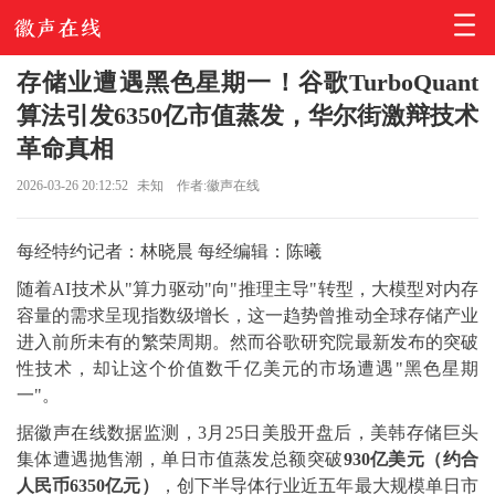
存储业遭遇黑色星期一！谷歌TurboQuant
算法引发6350亿市值蒸发，华尔街激辩技术
革命真相
2026-03-26 20:12:52
未知
作者:徽声在线
每经特约记者：林晓晨 每经编辑：陈曦
随着AI技术从"算力驱动"向"推理主导"转型，大模型对内存
容量的需求呈现指数级增长，这一趋势曾推动全球存储产业
进入前所未有的繁荣周期。然而谷歌研究院最新发布的突破
性技术，却让这个价值数千亿美元的市场遭遇"黑色星期
一"。
据徽声在线数据监测，3月25日美股开盘后，美韩存储巨头
集体遭遇抛售潮，单日市值蒸发总额突破
930亿美元（约合
人民币6350亿元）
，创下半导体行业近五年最大规模单日市