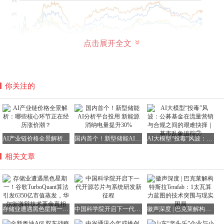
点击展开全文
你关注的
AI产业链价格全景解析：哪些核心环节正在经历涨价潮？
国内首个！新型储能AI分析平台投用 新能源消纳电量提升30%
AI大模型“投毒”风波：公募基金在流量营销与合规之间的艰难抉择｜基市乱象追踪⑦
在这场技术风暴中，市场观点呈现明显分化。摩根士丹利半
相关文章
导体团队指出，TurboQuant的影响范围存在三大边界：
1.
应用场景局限
：仅优化推理阶段的KV缓存，不影响模型
训练阶段的存储需求
2.
硬件协同要求
：需配合NVIDIA Blackwell架构等新一代
存储业遭遇黑色星期一！谷歌TurboQuant算法引发6350亿市值蒸发，华尔街激辩技术革命真相
中国科学院开启下一代开源芯片与系统研发新征程
徽声深度 | 巴克莱解构特斯拉Terafab：1太瓦算力蓝图的技术突围与现实困局
GPU才能发挥最大效能