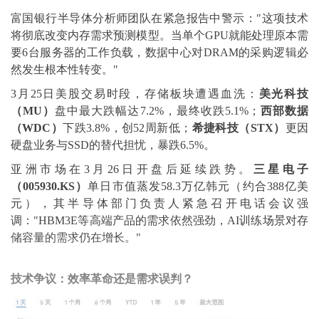
富国银行半导体分析师团队在紧急报告中警示："这项技术
将彻底改变内存需求预测模型。当单个GPU就能处理原本需
要6台服务器的工作负载，数据中心对DRAM的采购逻辑必
然发生根本性转变。"
3月25日美股交易时段，存储板块遭遇血洗：
美光科技
（MU）
盘中最大跌幅达7.2%，最终收跌5.1%；
西部数据
（WDC）
下跌3.8%，创52周新低；
希捷科技（STX）
更因
硬盘业务与SSD的替代担忧，暴跌6.5%。
亚洲市场在3月26日开盘后延续跌势。
三星电子
（005930.KS）
单日市值蒸发58.3万亿韩元（约合388亿美
元），其半导体部门负责人紧急召开电话会议强
调："HBM3E等高端产品的需求依然强劲，AI训练场景对存
储容量的需求仍在增长。"
技术争议：效率革命还是需求误判？