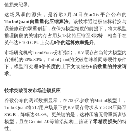
值损失纪录。
这场风暴的源头，是谷歌3月24日在arXiv平台公布的
TurboQuant向量量化压缩算法
。该技术通过极坐标转换与
误差修正的双重创新，在保持模型精度的前提下，将大模型
推理阶段的关键内存占用从18比特压缩至
3比特
，相当于在
英伟达H100 GPU上实现
8倍的运算效率提升
。
市场研究机构TrendForce分析指出，KV缓存占当前大模型内
存消耗的60%-80%，TurboQuant的突破意味着同等硬件条件
下，模型可处理
6倍长度的上下文
或服务
6倍数量的并发请
求
。
技术突破引发市场连锁反应
谷歌公布的测试数据显示，在700亿参数的Mistral模型上，
TurboQuant将512用户场景下的KV缓存需求从512GB压降至
85GB
，降幅达83.3%。更关键的是，这种压缩无需重新训练
模型，且在Gemini 2.0等前沿架构上验证了
零精度损失
的特
性。