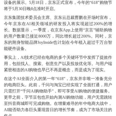
设备的展示。5月18日，京东正式宣布，今年的“618”购物节
将于5月30日晚8点准时开启。
京东集团技术委员会主席、京东云总裁曹鹏在开场时宣布，
今年京东在AI相关领域的研发投入将实现超过200%的增
长。数据显示，一季度，在京东App上使用“京言”辅助购物
的用户数量已接近8000万，同比增长超过200%。同时，京
东的附身智能品牌JoyInside也计划在今年植入超过千万台智
能硬件设备。
事实上，AI技术已经在电商的多个关键环节中发挥了提效作
用，包括找人、搜索、创意生产以及投放优化等。与用户端
紧密相连的AI购物也早已不再是概念，而是成为了现实。
在这个AI全面介入的第一年“618”，京东并非唯一准备充分
的电商巨头。此前，千问与淘宝已经实现了全面打通，用户
只需打开“千问AI购物助手”，即可享受AI购物的便捷服务。
更早之前，字节豆包也开始内测AI购物功能，用户无需跳转
至抖音商城即可完成购物。在增量难寻的年中电商大战中，
AI能否助力各巨头重现昔日的增长节奏，成为了市场关注的
焦点。