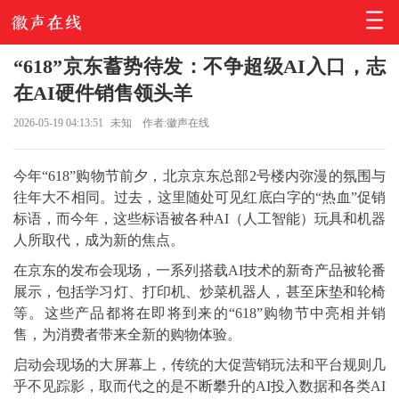
“618”京东蓄势待发：不争超级AI入口，志
在AI硬件销售领头羊
2026-05-19 04:13:51
未知
作者:徽声在线
今年“618”购物节前夕，北京京东总部2号楼内弥漫的氛围与
往年大不相同。过去，这里随处可见红底白字的“热血”促销
标语，而今年，这些标语被各种AI（人工智能）玩具和机器
人所取代，成为新的焦点。
在京东的发布会现场，一系列搭载AI技术的新奇产品被轮番
展示，包括学习灯、打印机、炒菜机器人，甚至床垫和轮椅
等。这些产品都将在即将到来的“618”购物节中亮相并销
售，为消费者带来全新的购物体验。
启动会现场的大屏幕上，传统的大促营销玩法和平台规则几
乎不见踪影，取而代之的是不断攀升的AI投入数据和各类AI