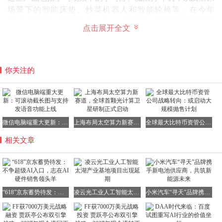
场景下的智能床垫、炒菜机器人和智能轮椅等。在今年
的“618”期间，这些植入JoyInside的京东AI家场景产品群将
点击展开全文
首次集体亮相，为消费者带来更多选择。
为了全面推进AI战略，京东在今年年初成立了“变色龙业务
部”，负责JoyAI App、JoyInside、数字人等核心AI产品的打
你关注的
造与商业化。这一举措标志着京东AI战略中的关键业务线在
内部得到了显著提级。
目前，AI端侧产品和AI智能设备的研发投入以及上市销售已
成为京东AI业务线中的重中之重。与字节、阿里等巨头争夺
微信电脑端重大更新：可滚动截长图与支持发语音功能上线
上海布局太空算力新赛道，全球首颗光计算卫星研制正式启动
全球最大比特币资管公司战略转向：或启动大规模抛售计划
AI时代第一大C端入口不同，京东更看重的是成为智能设备
第一大销售平台的机会。
相关文章
京东希望将其在家电数码品类的市场优势延续到智能硬件产
品的销售上。特别是随着2025年AI端侧产品的井喷和具身智
能机器人的持续热度，京东看到了这个不可错失的市场机
遇。
“618”京东蓄势待发：不争超级AI入口，志在AI硬件销售领头羊
凌云光工业人工智能太湖产业基地项目出现延期
小米汽车“寻天”品牌携手新电池供应商，共筑新能源未来
据每经记者了解，截至目前，JoyInside已经与近200个家
电、家居、机器人等品牌建立了合作关系。今年以来，多款