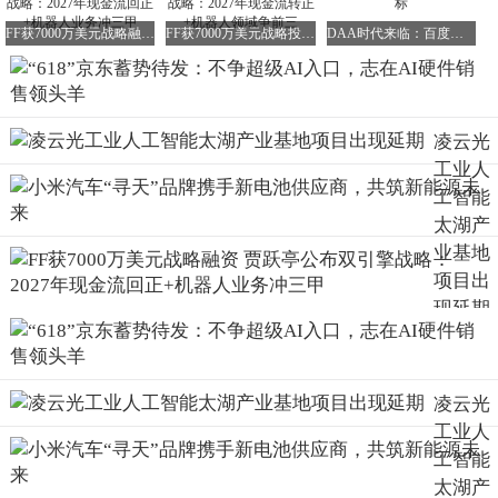
搭载京东JoyInside的AI家电、家居及机器人新品已经陆续上
FF获7000万美元战略融资 贾跃亭公布双引擎战略：2027年现金流回正+机器人业务冲三甲
FF获7000万美元战略投资 贾跃亭公布双引擎战略：2027年现金流转正+机器人领域争前三
DAA时代来临：百度试图重写AI行业的价值坐标
线市场。
曹鹏在现场还透露了一个雄心勃勃的目标：京东零售今年将
助推机器人品牌累计销售突破100亿元大关，并将产品上市
周期缩短30%。
凌云光
工业人
阿里、字节加注AI购物，今年“618”或将迎来正面交锋？
工智能
太湖产
业基地
项目出
现延期
凌云光
工业人
工智能
太湖产