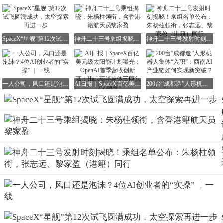
SpaceX“星舰”第12次试飞圆满成功，太空探索再进一步
神舟二十三号乘组揭晓：朱杨柱领衔，含香港籍航天员黎家盈
神舟二十三号发射时刻揭晓！乘组名单公布：朱杨柱领衔，张志远、黎家盈（港籍）同行
一人公司，风口还是泡沫？4位AI创业者的“实操” ｜一线
AI日报｜SpaceX百亿美元级太阳能计划曝光；OpenAI首季营收创新高；Hark获半导体三巨头7亿融资
200台“成都造”人形机器人集体“入职”：西南AI产业链如何实现新突破？