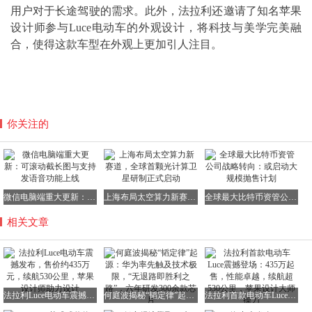
用户对于长途驾驶的需求。此外，法拉利还邀请了知名苹果
设计师参与Luce电动车的外观设计，将科技与美学完美融
合，使得这款车型在外观上更加引人注目。
你关注的
微信电脑端重大更新：可滚动截长图与支持发语音功能上线
上海布局太空算力新赛道，全球首颗光计算卫星研制正式启动
全球最大比特币资管公司战略转向：或启动大规模抛售计划
相关文章
法拉利Luce电动车震撼发布，售价约435万元，续航530公里，苹果设计师助力设计
何庭波揭秘“韬定律”起源：华为率先触及技术极限，“无退路即胜利之路”，六年研发300余款芯片
法拉利首款电动车Luce震撼登场：435万起售，性能卓越，续航超530公里，苹果设计大师操刀