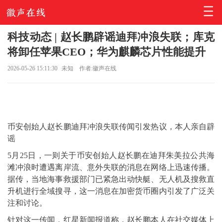
科技动态 | 赵长鹏辟谣迪拜冲浪失联；库克
将卸任苹果CEO；华为麒麟芯片性能提升
2026-05-26 15:11:30
未知
作者:徽声在线
币安创始人赵长鹏迪拜冲浪失联传闻引发热议，本人亲自辟
谣
5月25日，一则关于币安创始人赵长鹏在迪拜朱美拉公共海
滩冲浪时遭遇离岸流、意外失联的消息在网络上迅速传播。
据传，当地海事救援部门已紧急出动快艇、无人机及搜救直
升机进行全域搜寻，这一消息在加密货币圈内引发了广泛关
注和讨论。
针对这一传闻，红星新闻报道称，赵长鹏本人在社交媒体上