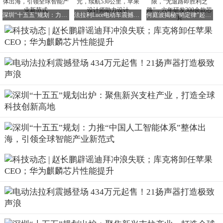
Cristiano Ronaldo（C罗）将出任其全球代言人。这一合作无
深圳“十五五”规划：力推“中国人工智能体系”整体出海，引领全球智能产业新范式
法拉利Luce电动车震撼发布，售价约435万元，续航530公里，苹果设计师助力设计
何庭波揭秘“韬定律”起源：华为率先触及技术极限，“无退路即胜利之路”，六年研发300余款芯片
疑将进一步提升追觅科技的品牌影响力和市场竞争力。
腾讯游戏《洛克王国：世界》主策划发长文致歉，承诺改进
近日，腾讯旗下游戏《洛克王国：世界》的主策划开水在社
交媒体上发布了一封长文致歉信。他在信中表示，“现实比
故事无聊很多：没有换血，没有空降，没有另一个幕后团
队。造成这些问题的人就是我们自己。这件事其实比‘阴谋
论’更让人难受，非常抱歉辜负了大家的期待。”
开水还表示，“我非常理解大家宁可相信‘团队换血’‘空降关
系户’这种狗血的情节，也不愿意相信‘为什么明明S1的时候
好好的，现在却出现了这么多问题？’”他承诺将和团队一起
努力，尽快定位并修复游戏中存在的问题。
据开水透露，“过去几天，我和团队几乎一直在会议室、工
位和线上沟通中来回切换，希望可以尽快集中讨论、定位、
修复大家提到的问题，以提升玩家的游戏体验。”
拉勾网及创始人被限制消费，涉案金额24万余元