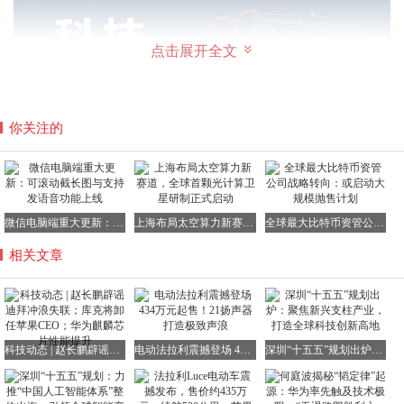
点击展开全文
你关注的
荣耀600系列手机发布，国补后起售价仅2294元
微信电脑端重大更新：可滚动截长图与支持发语音功能上线
上海布局太空算力新赛道，全球首颗光计算卫星研制正式启动
全球最大比特币资管公司战略转向：或启动大规模抛售计划
5月25日，荣耀600系列手机正式亮相市场。该系列手机搭载
了MagicOS 10系统，配备了2亿超清大底主摄，最高支持
相关文章
8600mAh电池容量，并支持80W有线快充。其中，元气版和
超级版搭载了第四代骁龙7处理器，而Pro版则搭载了天玑
8550 Elite处理器，存储规格最高可达16GB+512GB。经过国
家补贴后，该系列手机起售价仅为2294.15元。
科技动态 | 赵长鹏辟谣迪拜冲浪失联；库克将卸任苹果CEO；华为麒麟芯片性能提升
电动法拉利震撼登场 434万元起售！21扬声器打造极致声浪
深圳“十五五”规划出炉：聚焦新兴支柱产业，打造全球科技创新高地
追觅科技签约C罗为全球代言人，品牌影响力再升级
5月25日，追觅科技在其官方微博上宣布，国际足球巨星