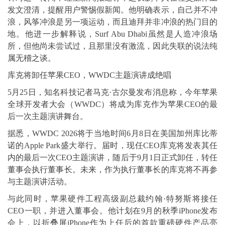
发文澄清，提醒用户警惕假新闻。他明确表示，自己并不冲
浪，风筝冲浪是另一项运动，而且迪拜并非冲浪的热门目的
地。他进一步解释说，Surf Abu Dhabi虽然是人造冲浪场
所，但他尚未尝试过，且那里没有激流，因此失联的说法纯
属无稽之谈。
库克将卸任苹果CEO，WWDC主题演讲成绝唱
5月25日，知名科技记者马克·古尔曼发布消息称，今年苹果
全球开发者大会（WWDC）将成为库克作为苹果CEO的最
后一次主题演讲舞台。
据悉，WWDC 2026将于当地时间6月8日在美国加州库比蒂
诺的Apple Park盛大举行。届时，现任CEO库克将发表其任
内的最后一次CEO主题演讲，随后于9月1日正式卸任，转任
董事会执行董事长。未来，作为执行董事长的库克将不再参
与主题演讲活动。
与此同时，苹果硬件工程高级副总裁约翰·特努斯将接任
CEO一职，并进入董事会。他计划在9月的秋季iPhone发布
会上，以折叠屏iPhone作为上任后的首款重磅硬件产品亮