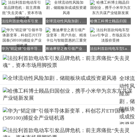
法拉利首款电动车引发品牌危机：前主席痛批“失去灵魂”，资本市场用脚投票
全球流动性风险加剧，储能板块或成投资避风港
哈佛工科博士顾晶归国创业，携手小米华为京东方共谋产业链新发展
华为“韬定律”引领半导体新变革，科创芯片ETF国泰(589100)捕捉全产业链机遇
雅迪摩登之夜引领产业变革：用户共创、精准卡位与智能普惠的三重突破
法拉利首款纯电车型Luce引争议，市场反应冷淡股价受挫
全球流
动性风
险加
剧，储
能板块
或成投
资避风
港