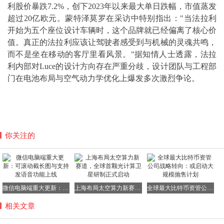
利股价暴跌7.2%，创下2023年以来最大单日跌幅，市值蒸发
超过20亿欧元。蒙特泽莫罗在采访中特别指出："当法拉利
开始为五个座位设计车辆时，这个品牌就已经偏离了核心价
值。真正的法拉利应该让驾驶者感受到与机械的灵魂共鸣，
而不是坐在移动的客厅里看风景。"据知情人士透露，法拉
利内部对Luce的设计方向存在严重分歧，设计团队与工程部
门在电池布局与空气动力学优化上爆发多次激烈争论。
你关注的
微信电脑端重大更新：可滚动截长图与支持发语音功能上线
上海布局太空算力新赛道，全球首颗光计算卫星研制正式启动
全球最大比特币资管公司战略转向：或启动大规模抛售计划
相关文章