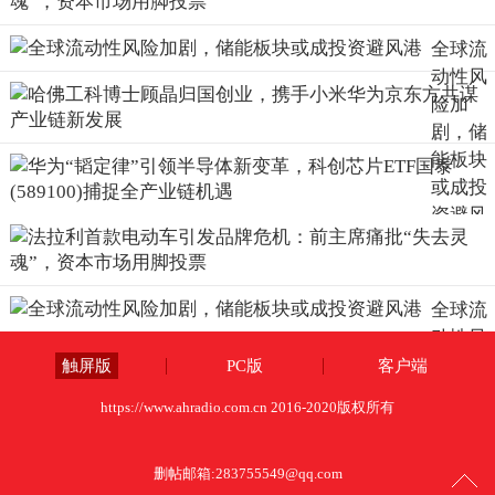
全球流
动性风
险加
剧，储
能板块
或成投
资避风
港
全球流
动性风
险加
触屏版
PC版
客户端
剧，储
https://www.ahradio.com.cn 2016-2020版权所有
能板块
或成投
删帖邮箱:
283755549@qq.com
资避风