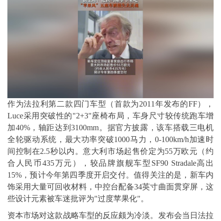
作为法拉利第二款四门车型（首款为2011年发布的FF），
Luce采用突破性的"2+3"座椅布局，车身尺寸较传统跑车增
加40%，轴距达到3100mm。据官方披露，该车搭载三电机
全轮驱动系统，最大功率突破1000马力，0-100km/h加速时
间控制在2.5秒以内。意大利市场起售价定为55万欧元（约
合人民币435万元），较品牌旗舰车型SF90 Stradale高出
15%，预计今年第四季度开启交付。值得关注的是，新车内
饰采用大量可回收材料，中控台配备34英寸曲面贯穿屏，这
些设计元素被车迷批评为"过度苹果化"。
资本市场对这款战略车型的反应颇为冷淡。发布会当日法拉