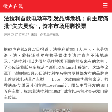
法拉利首款电动车引发品牌危机：前主席痛
批“失去灵魂”，资本市场用脚投票
2026-05-27 17:04:17
未知
作者:徽声在线
据徽声在线5月27日报道，法拉利前掌门人卢卡・克劳德
洛・迪・蒙特泽莫罗在接受媒体专访时直言不讳地表
示："法拉利引以为傲的品牌神话正面临前所未有的危机，
至少应该将跃马车标从全新电动车Luce上移除"。这场争议
源于当地时间5月26日法拉利在马拉内罗总部发布的品牌史
上首款纯电动量产车型——Luce，这款由前苹果首席设计师
乔纳森·艾维及其创立的LoveFrom设计团队主导开发的四门
五座车型，标志着法拉利自1963年成立以来首次突破双门跑
车传统。