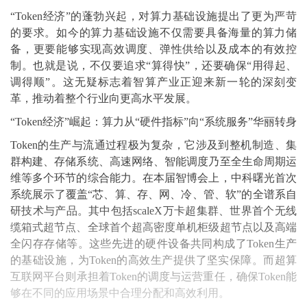
“Token经济”的蓬勃兴起，对算力基础设施提出了更为严苛
的要求。如今的算力基础设施不仅需要具备海量的算力储
备，更要能够实现高效调度、弹性供给以及成本的有效控
制。也就是说，不仅要追求“算得快”，还要确保“用得起、
调得顺”。这无疑标志着智算产业正迎来新一轮的深刻变
革，推动着整个行业向更高水平发展。
“Token经济”崛起：算力从“硬件指标”向“系统服务”华丽转身
Token的生产与流通过程极为复杂，它涉及到整机制造、集
群构建、存储系统、高速网络、智能调度乃至全生命周期运
维等多个环节的综合能力。在本届智博会上，中科曙光首次
系统展示了覆盖“芯、算、存、网、冷、管、软”的全谱系自
研技术与产品。其中包括scaleX万卡超集群、世界首个无线
缆箱式超节点、全球首个超高密度单机柜级超节点以及高端
全闪存存储等。这些先进的硬件设备共同构成了Token生产
的基础设施，为Token的高效生产提供了坚实保障。而超算
互联网平台则承担着Token的调度与运营重任，确保Token能
够在不同的应用场景中合理分配和高效利用。