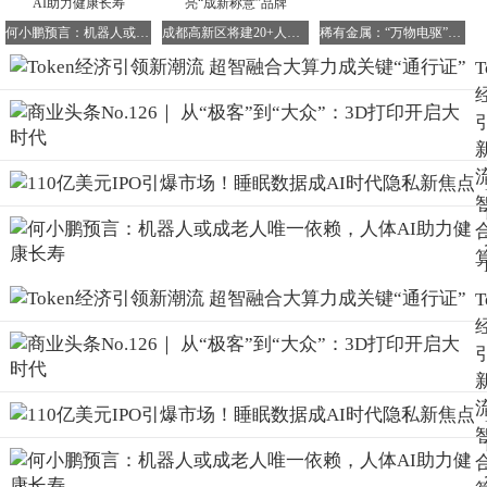
应速度以及业务并发能力。这意味着算力基础设施必须进行
系统性重构，以更好地适配高并发、低延迟、低成本的实际
何小鹏预言：机器人或成老人唯一依赖，人体AI助力健康长寿
成都高新区将建20+人工智能标杆场景，擦亮“成新称意”品牌
稀有金属：“万物电驱”时代的核心战略资源
业务场景，满足不同行业和企业的多样化需求。
T
T
在这一趋势的推动下，中科曙光的超节点产品在单节点性能
与横向扩展能力之间找到了完美的平衡点。超节点内置了完
整的软件栈，兼容主流开发环境，并预适配了大量常用模
型。用户无需进行复杂的配置，即可直接进行开发与部署，
大大缩短了从硬件配置到业务上线的周期。尤其对于中小企