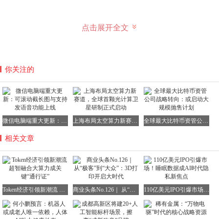
点击展开全文
强大的超智融合算力基础设施，是“大算力”能够真正发挥作
用的坚实前提。中科曙光在这方面已经取得了令人瞩目的成
绩。例如，其凭借3万卡算力成功支撑了蛋白质折叠模拟项
你关注的
目，为生命科学领域的研究提供了有力支持；利用4.5万卡
算力完成了414.7亿原子DFT精度模拟，在材料科学等领域
取得了重要突破；其AI4S计算集群规模更是已升级至60000
卡，并完成了70余项万卡规模测试。正是凭借如此庞大的算
力规模，中科曙光才得以在极宏观、极微观、极端条件、极
微信电脑端重大更新：可滚动截长图与支持发语音功能上线
上海布局太空算力新赛道，全球首颗光计算卫星研制正式启动
全球最大比特币资管公司战略转向：或启动大规模抛售计划
综合交叉的科学前沿领域不断取得新的突破，为推动科学进
相关文章
步做出了重要贡献。
算力竞争步入新阶段：从单纯拼规模到注重拼效益
当算力基础设施初具规模之后，产业的关注点自然而然地转
向了如何让算力更高效地服务于实际业务。当前，算力体系
Token经济引领新潮流 超智融合大算力成关键“通行证”
商业头条No.126｜ 从“极客”到“大众”：3D打印开启大时代
110亿美元IPO引爆市场！睡眠数据成AI时代隐私新焦点
的评价维度正在发生显著变化。过去，人们主要关注理论峰
值算力，而现在则更加注重单位成本下的有效产出、系统响