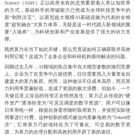
Science（AI4S）正以前所未有的态势重塑着人类认知世界
的方式，基础科学的突破能力已然成为全球科技竞争中的
新“制胜法宝”。以新型超大规模AI基础设施为代表的全精
度“超智融合”大算力体系，无疑是这一时代踏入新领域的重
要“入场券”，为科研创新和产业发展提供了强大的动力支
撑。
既然算力在当下如此关键，那么究竟该如何正确获取并高效
利用它呢？这成为了众多企业和科研机构亟待解决的问题。
回顾过去几年，AI领域的焦点集中在大模型参数的激烈竞赛
上。企业为了在竞争中占据优势，往往需要投入大量资金自
建庞大的算力集群。然而，这种做法不仅成本高昂，而且算
力利用率普遍较低，造成了资源的极大浪费。但如今，一个
关键且意义深远的转变正在悄然发生：算力正从传统的“硬
件资产”逐渐转变为“可灵活调度的数字资源”。用户可以像
日常用电一样，根据自身需求随时取用算力，并按照实际使
用量进行付费。这种创新的模式被业内形象地称为“Token经
济”，它将算力巧妙地转化为了可量化、可交易的数字资
源，为算力的合理分配和高效利用开辟了新的途径。