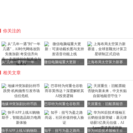
你关注的
从“几年一遇”到“一年几遇”，AI时代网络攻防失衡加剧 奇安信齐向东：主战场转向制造业与服务业
微信电脑端重大更新：可滚动截长图与支持发语音功能上线
上海布局太空算力新赛道，全球首颗光计算卫星研制正式启动
相关文章
地缘冲突加剧比特币跌势 机构抛售引发市场信任危机
巴菲特为何重仓谷歌而非英伟达？深度解析其AI投资逻辑
天涯重生：旧船票能否驶向新未来，中文长贴自留地能否守住？
快手APP上线AI购物助手，智能选品助力电商新体验
知乎：扭亏为盈之路尚远，社区价值待收入验证
华为90后技术领袖王云鹤创业新突破：基元律动获1亿美元估值，AI Agent赛道再添劲旅