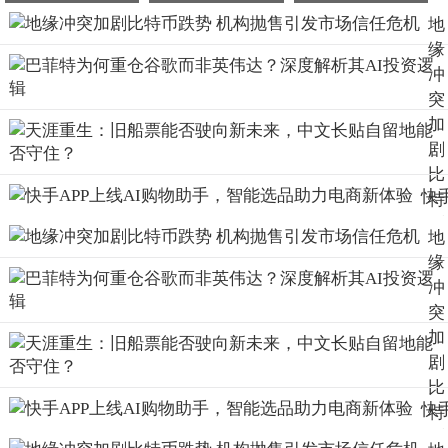
地
缘
冲
突
加
剧
比
快
特
AP
币
地
上
跌
缘
AI
势
冲
购
机
突
助
构
加
手
抛
剧
智
售
比
选
引
快
特
助
发
AP
币
电