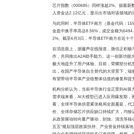
芯片指数（000685）同样涨超2%。据最
入资金达2.12亿元，显示出市场对该领域的
与此同时，半导体ETF南方（基金代码：15
金盘中换手率高达8.56%，成交金额为649
2%。截至6月3日，半导体ETF南方在近十
在消息面上，据徽声在线报道，微信正积极与
作，共同推出A2A助手能力。这一创新功
极大地提升了用户体验。目前，荣耀部分机
出，在国产半导体自主替代的大背景下，端
有望带动半导体产业链整体估值的修复和提
机构分析认为，当前半导体行业正受到AI
需求端来看，AI大模型已进入应用爆发期
看，全球半导体供需紧张格局全面蔓延，代
价、全球存储芯片供应缺口持续扩大，均验
从政策驱动转向量产驱动，刻蚀、清洗等核
五五"规划顶层政策扶持、产业资金持续落