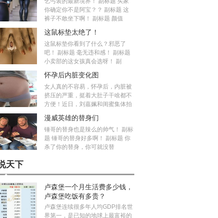
乞丐装的最新境界！ 副标题 买家
你确定你不是阿宝？？ 副标题 这
裤子不敢坐下啊！ 副标题 颜值
这鼠标垫太绝了！
这鼠标垫你看到了什么？邪恶了
吧！ 副标题 毫无违和感！ 副标题
小卖部的这女孩真会选呀！ 副
怀孕后内脏变化图
女人真的不容易，怀孕后，内脏被
挤压的严重，挺着大肚子干啥都不
方便！近日，刘嘉姵和闺蜜集体拍
漫威英雄的替身们
锤哥的替身也是辣么的帅气！ 副标
题 锤哥的替身好多啊！ 副标题 你
杀了你的替身，你可就没替
说天下
卢森堡一个月生活费多少钱，
卢森堡吃饭有多贵？
卢森堡连续很多年人均GDP排名世
界第一，是已知的地球上最富裕的