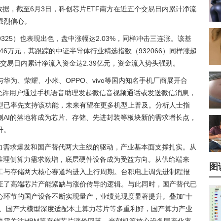
新数据，截至6月3日，科创芯片ETF南方在近五个交易日内累计净流
强烈信心。
9325）也表现出色，盘中涨幅达2.03%，同样冲击三连涨。该基
4.46万元，其跟踪的中证半导体行业精选指数（932066）同样涨超
个交易日内累计净流入资金达2.39亿元，资金流入势头强劲。
华为、荣耀、小米、OPPO、vivo等国内知名手机厂商展开合
能允许用户通过手机语音助理发起微信音视频通话或发送微信消息，
型已率先支持该功能，未来有望在更多机型上普及。分析人士指
侧AI的落地将成为芯片、存储、先进封装等板块新的需求增长点，
升。
算力需求爆发和国产替代两大主线的驱动，产业基本面支撑扎实。从
，推理侧算力需求激增，底层硬件设备成为受益方向。从供给端来
图
工与存储两大核心赛道均进入上行周期。台积电上调先进制程报
证了高端芯片产能紧缺与涨价传导的逻辑。与此同时，国产替代已
心环节的国产设备不断实现量产，业绩兑现度显著提升。叠加"十
地、国产大模型深度适配本土算力芯片等多重利好，国产算力产业