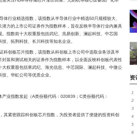
也需关注HBM等存储芯片涨价回落、光刻机等核心设备国产化率
证半导体行业精选指数，该指数从半导体行业中精选50只规模较大、
长潜力的上市公司证券作为指数样本，旨在反映半导体行业内兼具
现。指数前十大权重股包括武纪、兆易创新、澜起科技、中芯国
科技、拓荆科技、长川科技等知名企业。
踪上证科创板芯片指数，该指数从科创板上市公司中选取业务涉及半
片封装和测试相关的证券作为指数样本，以全面反映科创板代表性
十大权重股包括寒武纪、海光信息、中芯国际、澜起科技、中微公
科技、华虹公司等优质企业。
资
1
产业指数发起（A类份额代码：020839；C类份额代码：
2
失
3
发
务
关注，其紧密跟踪科创板芯片指数，为投资者提供了便捷的投资科创
4
卫
5
大
6
势