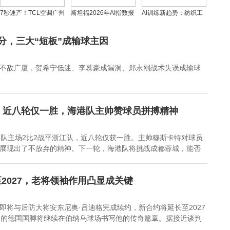
7秒速产！TCL空调广州
斯坦福2026年AI指数报
AI训练新趋势：纺织工
基地投产，赛博工厂革
告：揭示七个不容忽视
与外卖骑手如何成为数
新引领行业新风尚
的惊人真相
据生产者
分，三大“短板”成输球主因
场不敌广厦，贺希宁低迷、李慕豪成漏洞、郑永刚战术失误成输球
，近八轮仅一胜，海港队主帅赞球员拼搏精神
港队主场2比2战平浙江队，近八轮仅获一胜。主帅穆斯卡特对球员
展现出了不放弃的精神。下一轮，海港队将挑战成都蓉城，能否
2027，老将领袖作用凸显成关键
即将与后防大将安东尼奥·吕迪格完成续约，新合约将延长至2027
岁的德国国脚将继续在伯纳乌球场书写他的传奇篇章。据接近谈判