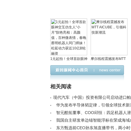
1元起拍！全球首款眼神
摩尔线程震撼发布MTT
交互仿生人“小月”惊艳亮
AICUBE，引领科技新
相：高颜值，百种微表
潮流
情，春晚蔡明机器人同
相关阅读
门师妹！松延动力获近
10亿B轮融资
现代汽车（中国）投资有限公司启动进口帕
车召回计划< /a>
华为发布半导体韬定律，引领全球技术新潮流
智元酷拓董事、COO邱恒：四足机器人
聚焦B端暂不涉足C端< /a>
我国自主研发单边锚智能浮标在荣成海域
并运行< /a>
东方甄选前CEO孙东旭直播带书，两小