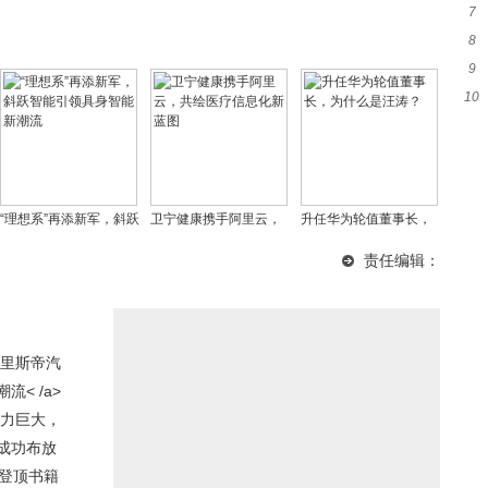
7
子
8
望
9
能
10
经
领
“理想系”再添新军，斜跃
卫宁健康携手阿里云，
升任华为轮值董事长，
智能引领具身智能新潮
共绘医疗信息化新蓝图
为什么是汪涛？
责任编辑：
流
里斯帝汽
< /a>
潜力巨大，
成功布放
时登顶书籍