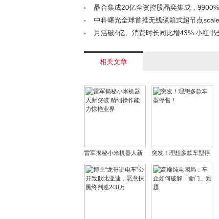
杂志榜< /a>
晶合集成20亿全资控股晶奕集成，9900
导体行业资本运作新标杆< /a>
中科曙光全球首推无线缆箱式超节点scale
领算力新突破< /a>
月活破4亿、消费时长同比增43% 小红书
长视频领域< /a>
相关文章
雷军揭秘小米机器人新
突发！理想多款车型停
突破 精细操作能力惊艳
售！
业界