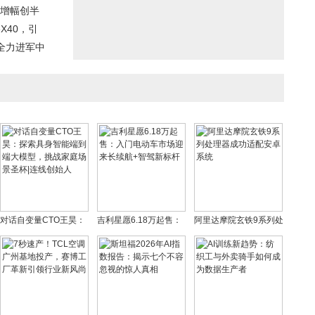
%增幅创半
X40，引
全力进军中
对话自变量CTO王昊：
吉利星愿6.18万起售：
阿里达摩院玄铁9系列处
探索具身智能端到端大
入门电动车市场迎来长
理器成功适配安卓系统
模型，挑战家庭场景圣
续航+智驾新标杆
杯|连线创始人