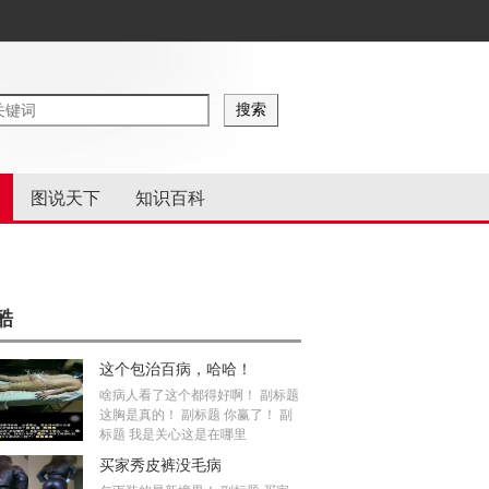
图说天下
知识百科
酷
这个包治百病，哈哈！
啥病人看了这个都得好啊！ 副标题
这胸是真的！ 副标题 你赢了！ 副
标题 我是关心这是在哪里
买家秀皮裤没毛病