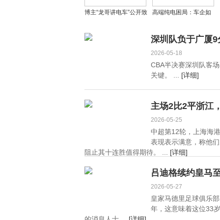
博主“龙哥讲电车”公开致
高端纯电困局：车企如
歉比亚迪，恶意抹黑终
何破解「命门」难题
判赔200万
深圳队负于广厦9
2026-05-18
CBA半决赛深圳队客
关键。 ...
[详细]
主场2比2平浙江
2026-05-25
中超第12轮，上海海
表现表示满意，称他们
阻止其十连胜值得期待。 ...
[详细]
吕迪格续约皇马至
2026-05-27
皇家马德里足球俱乐部
年，这意味着这位33
的消息人士 ...
[详细]