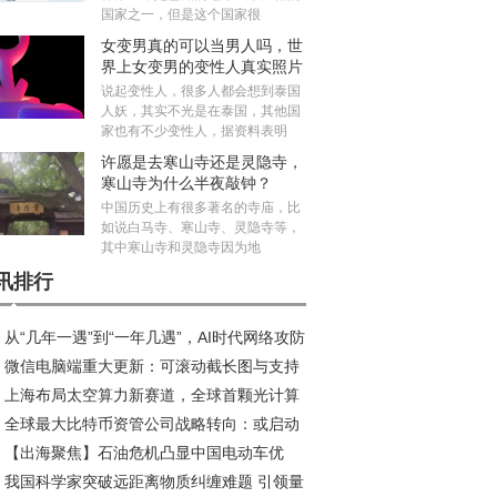
国家之一，但是这个国家很
女变男真的可以当男人吗，世
界上女变男的变性人真实照片
说起变性人，很多人都会想到泰国
人妖，其实不光是在泰国，其他国
家也有不少变性人，据资料表明
许愿是去寒山寺还是灵隐寺，
寒山寺为什么半夜敲钟？
中国历史上有很多著名的寺庙，比
如说白马寺、寒山寺、灵隐寺等，
其中寒山寺和灵隐寺因为地
讯排行
从“几年一遇”到“一年几遇”，AI时代网络攻防
微信电脑端重大更新：可滚动截长图与支持
衡加剧 奇安信齐向东：主战场转向制造业与服
上海布局太空算力新赛道，全球首颗光计算
语音功能上线
业
全球最大比特币资管公司战略转向：或启动
星研制正式启动
【出海聚焦】石油危机凸显中国电动车优
规模抛售计划
我国科学家突破远距离物质纠缠难题 引领量
，性价比之外更有硬实力