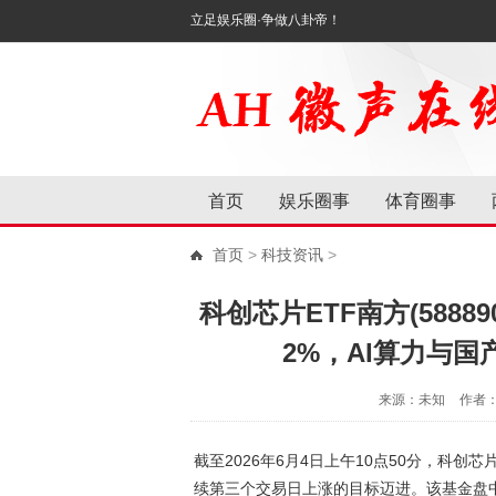
立足娱乐圈·争做八卦帝！
首页
娱乐圈事
体育圈事
首页
>
科技资讯
>
科创芯片ETF南方(58889
2%，AI算力与
来源：未知
作者
截至2026年6月4日上午10点50分，科创芯
续第三个交易日上涨的目标迈进。该基金盘中换