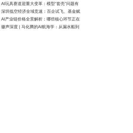
AI玩具赛道迎重大变革：模型“套壳”问题有
网络未来发展方向
深圳低空经济全域竞速：百企试飞、基金赋
短期解决，智能体研发加速推进
AI产业链价格全景解析：哪些核心环节正在
、标准引领
徽声深度 | 马化腾的AI航海学：从漏水船到
历涨价潮？
航者的进化密码