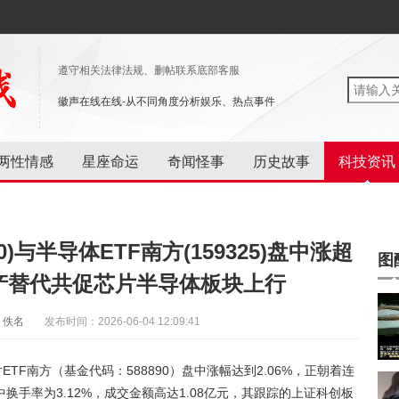
遵守相关法律法规、删帖联系底部客服
徽声在线在线-从不同角度分析娱乐、热点事件
两性情感
星座命运
奇闻怪事
历史故事
科技资讯
0)与半导体ETF南方(159325)盘中涨超
图
国产替代共促芯片半导体板块上行
：佚名
发布时间：2026-06-04 12:09:41
片ETF南方（基金代码：588890）盘中涨幅达到2.06%，正朝着连
手率为3.12%，成交金额高达1.08亿元，其跟踪的上证科创板