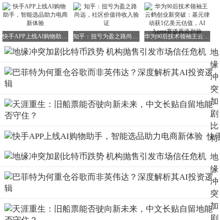
快手APP上线AI购物助手，智能选品助力电商新体验
知乎：扭亏为盈之路尚远，社区价值待收入验证
华为90后技术领袖王云鹤创业新突破：基元律动获1亿美元估值，AI Agent赛道再添劲旅
地
缘
冲
突
加
剧
比
快
特
AP
币
地
上
跌
缘
AI
势
冲
购
机
突
助
构
加
手
抛
剧