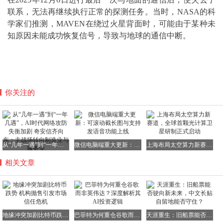
联系，无法再继续执行正常的探测任务。当时，NASA的科
学家们推测，MAVEN在绕过火星背面时，可能由于某种未
知原因未能成功恢复信号，导致与地球的通信中断。
你关注的
从“几年一遇”到“一年几遇”，AI时代网络攻防失衡加剧 奇安信齐向东：主战场转向制造业与服务业
微信电脑端重大更新：可滚动截长图与支持发语音功能上线
上海布局太空算力新赛道，全球首颗光计算卫星研制正式启动
相关文章
地缘冲突加剧比特币跌势 机构抛售引发市场信任危机
巴菲特为何重仓谷歌而非英伟达？深度解析其AI投资逻辑
天涯重生：旧船票能否驶向新未来，中文长贴自留地能否守住？