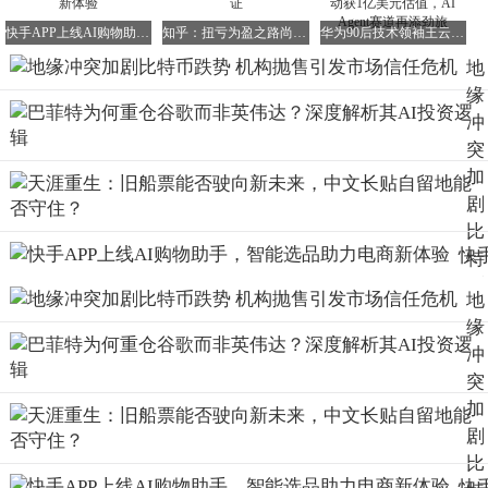
快手APP上线AI购物助手，智能选品助力电商新体验
知乎：扭亏为盈之路尚远，社区价值待收入验证
华为90后技术领袖王云鹤创业新突破：基元律动获1亿美元估值，AI Agent赛道再添劲旅
地
缘
冲
突
加
剧
比
快
特
AP
币
地
上
跌
缘
AI
势
冲
购
机
突
助
构
加
手
抛
剧
智
售
比
选
引
快