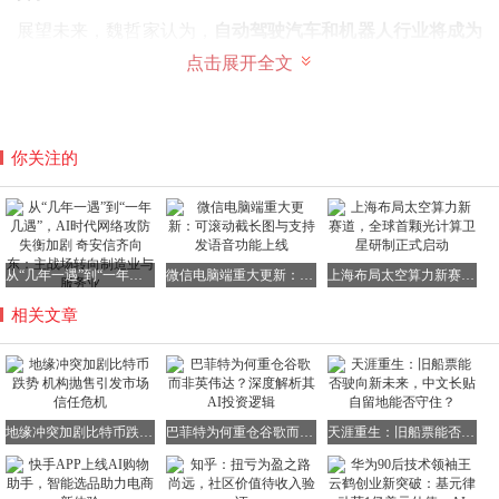
展望未来，魏哲家认为，
自动驾驶汽车和机器人行业将成为
台积电芯片业务的长期增长动力，
公司也将加大投入，确保
点击展开全文
在机器人领域取得成功。
你关注的
从“几年一遇”到“一年几遇”，AI时代网络攻防失衡加剧 奇安信齐向东：主战场转向制造业与服务业
微信电脑端重大更新：可滚动截长图与支持发语音功能上线
上海布局太空算力新赛道，全球首颗光计算卫星研制正式启动
相关文章
地缘冲突加剧比特币跌势 机构抛售引发市场信任危机
巴菲特为何重仓谷歌而非英伟达？深度解析其AI投资逻辑
天涯重生：旧船票能否驶向新未来，中文长贴自留地能否守住？