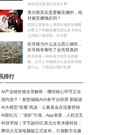
来的还没有进行过加工和
查尔斯其实是爱戴安娜的，他
对黛安娜愧疚吗？
英国王室最令人津津乐道的当属查
尔斯王子和戴安娜王妃以及卡米拉
之间的三角恋情，作为英
折耳根为什么这么恶心难吃，
折耳根有毒吃了会伤肾真的
吗？
折耳根是一种在南方很常见的植
物，北方人可能很少人知道折耳根
是什么。下面就让我们先来
讯排行
AI产业链价格全景解析：哪些核心环节正在
国内首个！新型储能AI分析平台投用 新能源
历涨价潮？
AI大模型“投毒”风波：公募基金在流量营销
纳电量提升30%
AI新纪元：“龙虾”引领，App渐退，人机交互
合规之间的艰难抉择｜基市乱象追踪⑦
科技早报｜字节超60亿美元出售沐瞳科技；
命将启
腾讯元宝派电脑版正式发布，引领数字化服
储巨头铠侠发布停产通知