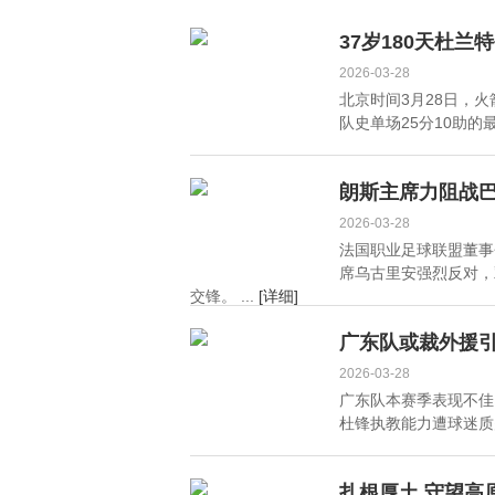
机器人登场 2026全球开
市！雷军坦言定价挑
发者大会前瞻
战，车圈科技大佬齐聚
37岁180天杜
一堂
2026-03-28
北京时间3月28日，
队史单场25分10助的最
朗斯主席力阻战巴
2026-03-28
法国职业足球联盟董事
席乌古里安强烈反对，
交锋。 ...
[详细]
广东队或裁外援
2026-03-28
广东队本赛季表现不佳
杜锋执教能力遭球迷质疑。
扎根厚土 守望高