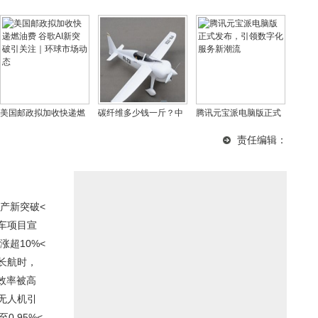
美国邮政拟加收快递燃
碳纤维多少钱一斤？中
腾讯元宝派电脑版正式
油费 谷歌AI新突破引关
国最好的碳纤维公司是
发布，引领数字化服务
责任编辑：
注｜环球市场动态
哪家？
新潮流
产新突破<
车项目宣
超10%<
长航时，
效率被高
无人机引
0.95%<