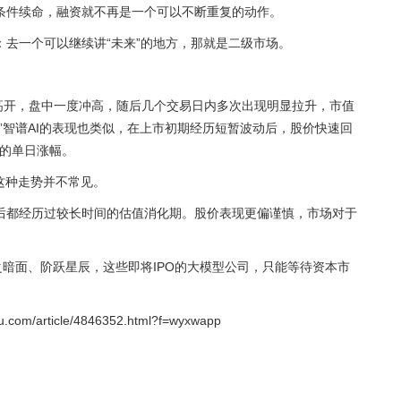
条件续命，融资就不再是一个可以不断重复的动作。
去一个可以继续讲“未来”的地方，那就是二级市场。
。
日即高开，盘中一度冲高，随后几个交易日内多次出现明显拉升，市值
”智谱AI的表现也类似，在上市初期经历短暂波动后，股价快速回
%的单日涨幅。
这种走势并不常见。
后都经历过较长时间的估值消化期。股价表现更偏谨慎，市场对于
。
c、月之暗面、阶跃星辰，这些即将IPO的大模型公司，只能等待资本市
/article/4846352.html?f=wyxwapp