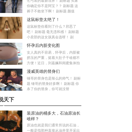
乞丐装的最新境界！ 副标题 买家
你确定你不是阿宝？？ 副标题 这
裤子不敢坐下啊！ 副标题 颜值
这鼠标垫太绝了！
这鼠标垫你看到了什么？邪恶了
吧！ 副标题 毫无违和感！ 副标题
小卖部的这女孩真会选呀！ 副
怀孕后内脏变化图
女人真的不容易，怀孕后，内脏被
挤压的严重，挺着大肚子干啥都不
方便！近日，刘嘉姵和闺蜜集体拍
漫威英雄的替身们
锤哥的替身也是辣么的帅气！ 副标
题 锤哥的替身好多啊！ 副标题 你
杀了你的替身，你可就没替
说天下
装原油的桶多大，石油原油长
啥样？
原油也就是我们通常所说的石油，
一般是指那种直接从油井里开采出