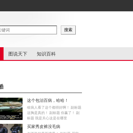
图说天下
知识百科
酷
这个包治百病，哈哈！
啥病人看了这个都得好啊！ 副标题
这胸是真的！ 副标题 你赢了！ 副
标题 我是关心这是在哪里
买家秀皮裤没毛病