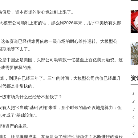
估值后，资本市场的耐心也达到上限了。
的大模型公司顺利上市的话，那么到2026年末，几乎中美所有头部
：这条赛道已经很难再依赖一级市场的耐心维持运转。大模型公
限期地等下去了。
论是中国还是美国，头部公司动辄数十亿甚至上百亿美元融资。这
变成需要解释的账。
资
开始计算，到现在已经三年了。三年的时间，大模型公司估值已经飙升
时代都是非常快的。
1
一级市场为什么已经给不起钱了？
2
经
有人把它当成“基础设施”来看，那个时候的基础设施是算力；但
3
消
变成了“基础设施”。
4
与
5
门轻资产的生意。
革
6
存
训练，还是推理成本，甚至是为了维持性能领先而不断进行的迭代