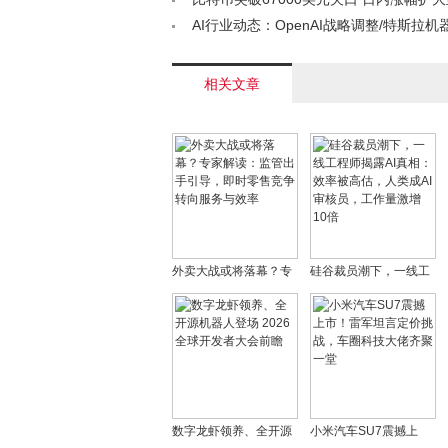
/a>
AI行业动态：OpenAI战略调整/特斯拉机
微软核能AI项目启动< /a>
相关文章
外卖大战或将落幕？专
硅谷裁员潮下，一线工
家解读：监管出手引
程师揭露AI真相：效率
导，即时零售竞争转向
被高估，人类成AI审核
服务与效率
员，工作量激增10倍
数字龙虾领养、全开源
小米汽车SU7震撼上