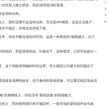
7
务
一次性投入建立壁垒，而必须持续消耗资源。
8
准
资金消耗结构。
9
长
10
入，暂时还撑不起这种结构。无论是API调用，还是企业客户，
疑
身并不稳定，价格也在持续下探。
关
竞争，却在不断压缩利润空间。这是一种典型的“规模越大，压力
阶段性的，而是持续性的。问题在于，这种需求，已经开始超出一
是，这个风险有明确的时间边界。而大模型公司最大的问题在于
模迅速形成网络效应；也不像传统基础设施，可以通过稳定现金流
施”的规模投入，却还没有“基础设施”的回报能力。
元投入，而回报周期仍然不确定时，一级市场的逻辑就开始失效。