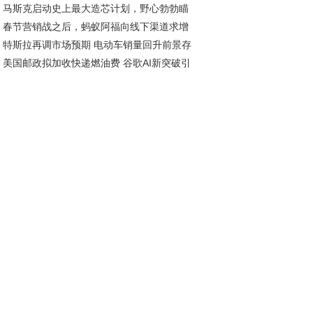
马斯克启动史上最大造芯计划，野心勃勃瞄
新潮流
春节营销战之后，蚂蚁阿福向线下渠道求增
太空算力
特斯拉再调市场预期 电动车销量回升前景存
美国邮政拟加收快递燃油费 谷歌AI新突破引
注｜环球市场动态