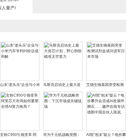
器人量产/
山东“老头乐”企业与小米
马斯克启动史上最大造
艾德生物基因突变检测
汽车专利纠纷达成和解
芯计划，野心勃勃瞄准
试剂盒成功进军日本市
太空算力
场
玄铁C950引领变革 阿
华为千元机战略突围：
AI现“泡沫”疑云？电价攀