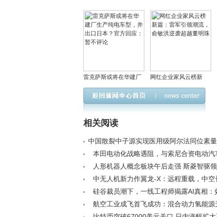
雷克萨斯或将在华建厂
网红企业家风云榜新
生产纯电车型，并出口
篇：雷军引领潮流，俞
日本？官方回应：暂不
敏洪逆袭超越董明珠
评论
相关阅读
中国散裂中子源实现医用级阿尔法同位素量
/a>
本田电动化战略遇阻，与索尼合资电动汽
告终止< /a>
人形机器人概念板块午后走强 斯菱智驱领涨
/a>
中无人机新力作翼龙-X：远程重载，中空
独立执行多任务< /a>
硅谷裁员潮下，一线工程师揭露AI真相：
估，人类成AI审核员，工作量激增10倍< /a>
航空工业成飞首飞成功：混合动力氢能源
领低空飞行新潮流< /a>
比特币突破67000美元关口 日内涨幅扩大至