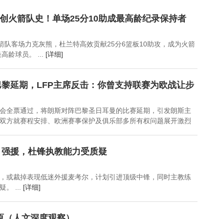
里芯片布局如何重塑全
下沉市场成关键战场
升会否成AI发展绊脚
球AI算力格局？
石……徽声在线专访德
兰特创火箭队史！单场25分10助成最高龄纪录保持者
勤中国合伙人陈岚
火箭队客场力克灰熊，杜兰特高效贡献25分6篮板10助攻，成为火箭
高龄球员。 ...
[详细]
黎延期，LFP主席反击：你曾支持联赛为欧战让步
会全票通过，将朗斯对阵巴黎圣日耳曼的比赛延期，引发朗斯主
双方就赛程安排、欧洲赛事保护及俱乐部多所有权问题展开激烈
引强援，杜锋执教能力受质疑
，或裁掉表现低迷外援麦考尔，计划引进顶级中锋，同时主教练
 ...
[详细]
原（人文深度观察）