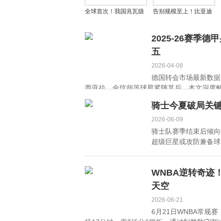
全球首次！我国兆瓦级
告别规模至上！比亚迪
氢燃料航空涡桨发动机
引领子品牌自负盈亏新
试飞成功，这两家航发
风尚，头部车企优化重
2025-26赛
系上市公司功不可没
组进行时
五
2026-04-08
德国转会市场最新数据
西亚拉、金玟哉等球星紧随其后。本文深度解
骑士今夏破局关
2026-06-09
骑士队赛季结束后倾向
超级巨星或攻防兼备球员
WNBA逆转奇迹
天空
2026-06-21
6月21日WNBA常规