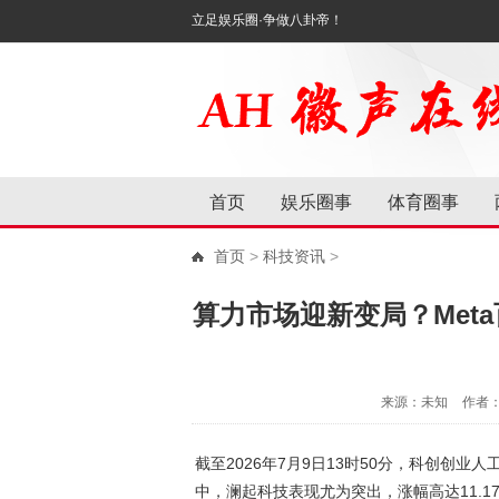
立足娱乐圈·争做八卦帝！
首页
娱乐圈事
体育圈事
首页
>
科技资讯
>
算力市场迎新变局？Met
来源：未知
作者
截至2026年7月9日13时50分，科创创业人
中，澜起科技表现尤为突出，涨幅高达11.17