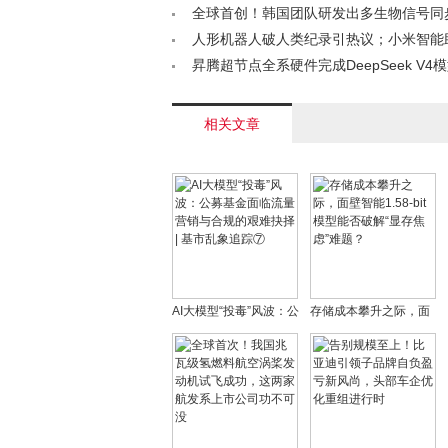
新董事长上任< /a>
全球首创！韩国团队研发出多生物信号同
片< /a>
人形机器人破人类纪录引热议；小米智能
家级认证；光纤价格暴涨650%｜科技前沿观察<
昇腾超节点全系硬件完成DeepSeek V4
配< /a>
相关文章
AI大模型“投毒”风波：公
存储成本攀升之际，面
募基金面临流量营销与
壁智能1.58-bit模型能否
合规的艰难抉择 | 基市
破解“显存焦虑”难题？
乱象追踪⑦