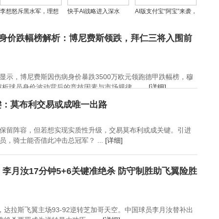
李想怒斥黑水军，理想
快手AI战略进入深水
AI版支付宝“阿宝”来袭，
汽车遭围攻背后的市场
区：可灵独立融资能否
语音交互成新宠，你适
博弈
破解增长困局？
应这种办事新风尚了
季德甲身价跌幅榜解析：博尼费斯领跌，拜仁三将入围前
吗？
显示，博尼费斯因伤病身价暴跌3500万欧元领跑德甲跌幅榜，穆
析球员身价波动背后的竞技因素与市场规律。 ...
[详细]
键：莫布利交易或成唯一出路
保留阵容，但若想实现实质性升级，交易莫布利或成关键。引进
，骑士能否借此冲击总冠军？ ...
[详细]
！李月汝17分钟5+6关键准绝杀 防守制胜助飞翼险胜
赛，达拉斯飞翼主场93-92逆转芝加哥天空。中国球员李月汝替补出