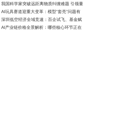
我国科学家突破远距离物质纠缠难题 引领量
，性价比之外更有硬实力
AI玩具赛道迎重大变革：模型“套壳”问题有
网络未来发展方向
深圳低空经济全域竞速：百企试飞、基金赋
短期解决，智能体研发加速推进
AI产业链价格全景解析：哪些核心环节正在
、标准引领
历涨价潮？