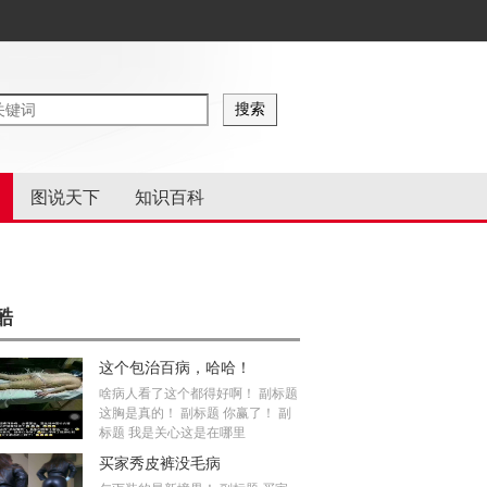
图说天下
知识百科
酷
这个包治百病，哈哈！
啥病人看了这个都得好啊！ 副标题
这胸是真的！ 副标题 你赢了！ 副
标题 我是关心这是在哪里
买家秀皮裤没毛病