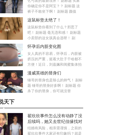
乞丐装的最新境界！ 副标题 买家
你确定你不是阿宝？？ 副标题 这
裤子不敢坐下啊！ 副标题 颜值
这鼠标垫太绝了！
这鼠标垫你看到了什么？邪恶了
吧！ 副标题 毫无违和感！ 副标题
小卖部的这女孩真会选呀！ 副
怀孕后内脏变化图
女人真的不容易，怀孕后，内脏被
挤压的严重，挺着大肚子干啥都不
方便！近日，刘嘉姵和闺蜜集体拍
漫威英雄的替身们
锤哥的替身也是辣么的帅气！ 副标
题 锤哥的替身好多啊！ 副标题 你
杀了你的替身，你可就没替
说天下
翟欣欣事件怎么没有动静了没
后续吗，她又去世纪佳缘找对
象真的假的
结婚有风险，相亲需谨慎，之前的
翟欣欣事件大家还有印象吗？就是