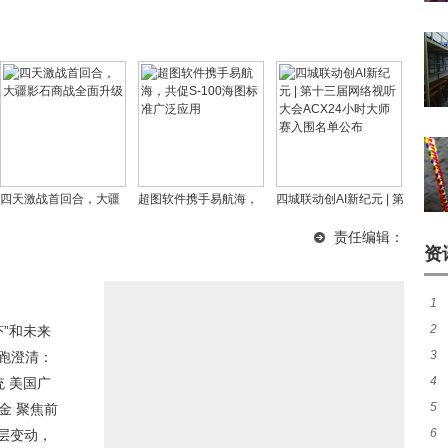
四天激战首回合，大疆
超图软件携手易航海，
四城联动创AI新纪元 | 第
影石商战全面升级
共促S-100海图标准广
十三届网络视听大会
责任编辑：
泛应用
ACX24小时大师赛入围
资
名单公布
1
2
虾”和未来
失
3
零跑澄清：
发
务
4
统 美国广
卫
5
金 聚焦前
大
6
层变动，
友