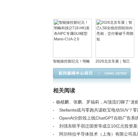
智能操控新纪元！明略
2026北京车展｜智己
科技(2718.HK)发布
LS8全线控四轮转向亮
AIPC专属GUI模型
相，交付量破千周期短
Mano-CUA-2.0
相关阅读
杨植麟、张鹏、罗福莉，AI顶流们聊了“龙
12个月的行业关键词< /a>
Stellantis或与零跑共谋欧宝电动SUV？
仅零部件合作，无平台共享< /a>
OpenAI分阶段上线ChatGPT自助广告系
告主可直购< /a>
刘强东联手宿迁国资等成立10亿元投资基
沿科技、泛消费以及医疗健康领域< /a>
阿尔特拉半导体技术（上海）有限公司高