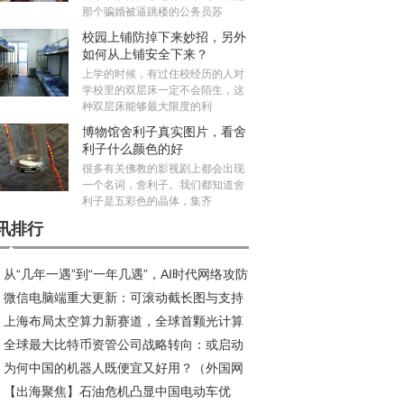
那个骗婚被逼跳楼的公务员苏
校园上铺防掉下来妙招，另外
如何从上铺安全下来？
上学的时候，有过住校经历的人对
学校里的双层床一定不会陌生，这
种双层床能够最大限度的利
博物馆舍利子真实图片，看舍
利子什么颜色的好
很多有关佛教的影视剧上都会出现
一个名词，舍利子。我们都知道舍
利子是五彩色的晶体，集齐
讯排行
从“几年一遇”到“一年几遇”，AI时代网络攻防
微信电脑端重大更新：可滚动截长图与支持
衡加剧 奇安信齐向东：主战场转向制造业与服
上海布局太空算力新赛道，全球首颗光计算
语音功能上线
业
全球最大比特币资管公司战略转向：或启动
星研制正式启动
为何中国的机器人既便宜又好用？（外国网
规模抛售计划
【出海聚焦】石油危机凸显中国电动车优
热议中国机器人⑨）