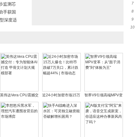
7
步监测芯
势
8
助手获国
子
9
 /a>
模型深度适
望
10
能
经
英伟达Vera CPU震撼交
近24小时加密市场15万
智界V9引领高端MPV变
付：专为智能体AI打造
人爆仓！比特币跌破7万
革：从“面子消费”到“体
甲骨文计划大规模部署
关口，累计跌幅超44% |
验为王”
市场动态