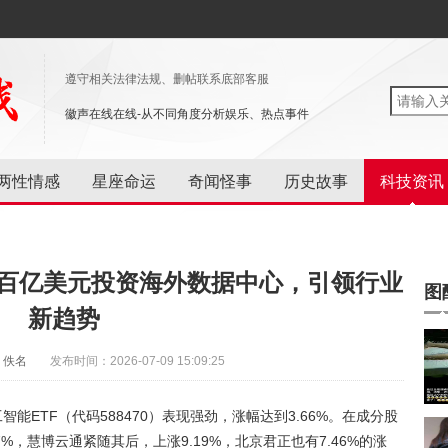
遵守相关法律法规、删帖联系底部客服
徽声在线在线-从不同角度分析娱乐、热点事件
两性情感
星座命运
奇闻怪事
历史故事
科技资讯
a百亿美元投资海外数据中心，引领行业
图
新趋势
：佚名
发布时间：2026-07-09 15:09:25
工智能ETF（代码588470）表现强劲，涨幅达到3.66%。在成分股
%，慧博云通紧随其后，上涨9.19%，北京君正也有7.46%的涨