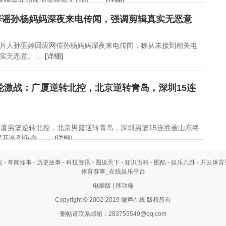
绝杀两罚成为逆转最大功臣。 ...
[详细]
辟谣孙杨妈妈深夜来电传闻，强调剪辑真实无恶意
片人孙亚婷回应网传孙杨妈妈深夜来电传闻，称从未接到相关电
无恶意。 ...
[详细]
0轮激战：广厦逆转北控，北京逆转青岛，深圳15连
，广厦男篮逆转北控，北京男篮逆转青岛，深圳男篮15连胜被山东终
激烈争夺。 ...
[详细]
运
-
奇闻怪事
-
历史故事
-
科技资讯
-
图说天下
-
知识百科
-
图酷
-
娱乐八卦
-
开云体育
体育赛事_在线娱乐平台
电脑版
|
移动端
Copyright © 2002-2019 徽声在线 版权所有
删帖请联系邮箱：
283755549@qq.com