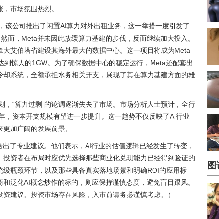
涨，市场氛围热烈。
初，该公司推出了闲置AI算力对外出租业务，这一举措一度引发了
。然而，Meta并未因此放缓算力基建的步伐，反而继续加大投入。
加拿大艾伯塔省建设其海外最大的数据中心。这一项目将成为Meta
达到惊人的1GW。为了确保数据中心的稳定运行，Meta还配套出
冷却系统，全额承担水务相关开支，展现了其在算力基建方面的雄
计划，“算力过剩”的论调逐渐失去了市场。市场分析人士预计，全行
7年，资本开支规模有望进一步提升。这一趋势不仅反映了AI行业
来更加广阔的发展前景。
给出了专业建议。他们表示，AI行业的估值逻辑已经发生了转变，
，投资者在布局时应优先选择那些商业化兑现能力已经得到验证的
图
级瓶颈环节，以及那些具备真实落地场景和明确ROI的应用标
商和泛化AI概念炒作的标的，则应保持谨慎态度，避免盲目跟风。
投资建议。投资市场存在风险，入市前请务必谨慎考虑。）