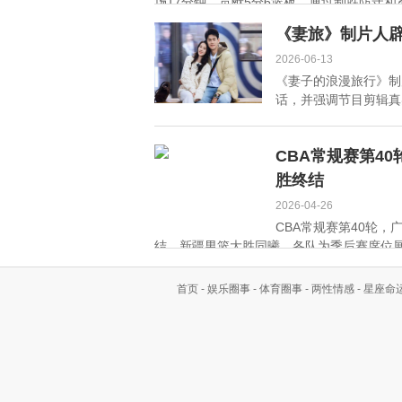
场17分钟，贡献5分6篮板，通过制胜防守和准
《妻旅》制片人
2026-06-13
《妻子的浪漫旅行》制
话，并强调节目剪辑真实
CBA常规赛第4
胜终结
2026-04-26
CBA常规赛第40轮
结，新疆男篮大胜同曦。各队为季后赛席位展开
首页
-
娱乐圈事
-
体育圈事
-
两性情感
-
星座命