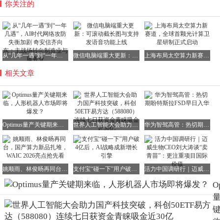
你关注的
从“几年一遇”到“一年几遇”，AI时代网络攻防失衡加剧 奇安信齐向东：主战场转向制造业与服务业
微信电脑端重大更新：可滚动截长图与支持发语音功能上线
上海布局太空算力新赛道，全球首颗光计算卫星研制正式启动
相关文章
Optimus量产关键期来临，人形机器人市场即将爆发？
世界人工智能大会助力国产科技突破，科创50ETF易方达（588080）连续七日获资金青睐吸金近30亿
华为智驾高管：热切期盼特斯拉FSD早日入华
姚顺雨、林俊旸再同台，国产算力新品扎堆，WAIC 2026亮点抢先看
支付宝“碰一下”用户破4亿后，AI战略成新增长引擎
活力中国调研行｜迈威生物CEO刘大涛谈“卖青苗”：更注重项目国际价值
O