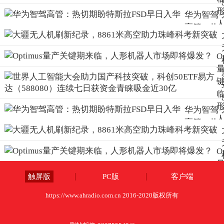
华为智驾
高管：热
切期盼特
斯拉FSD
O
早日入华
华为智驾
高管：热
切期盼特
斯拉FSD
O
早日入华
触屏版
PC版
客户端
https://www.ahradio.com.cn 2016-2020版权所有