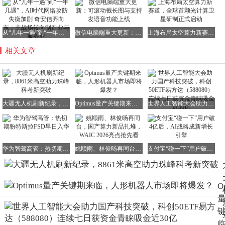
从“几年一遇”到“一年几遇”，AI时代网络攻防失衡加剧 奇安信齐向东：主战场转向制造业与服务业
微信电脑端重大更新：可滚动截长图与支持发语音功能上线
上海布局太空算力新赛道，全球首颗光计算卫星研制正式启动
相关文章
大疆无人机刷新纪录，8861米高空助力珠峰科考新突破
Optimus量产关键期来临，人形机器人市场即将爆发？
世界人工智能大会助力国产科技突破，科创50ETF易方达（588080）连续七日获资金青睐吸金近30亿
华为智驾高管：热切期盼特斯拉FSD早日入华
姚顺雨、林俊旸再同台，国产算力新品扎堆，WAIC 2026亮点抢先看
支付宝“碰一下”用户破4亿后，AI战略成新增长引擎
O