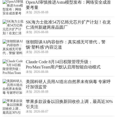
OpenAI审慎推进Astra模型发布：网络安全成首
要考量
未知 2026-08-08
SK海力士批准54万亿韩元芯片扩产计划！在龙
仁清州新建两座晶圆厂
未知 2026-08-08
张朝阳谈AI内容创作：真实感无可替代，警
惕‘塑料感’内容泛滥
未知 2026-08-08
Claude Code 8月14日权限管理升级：
Pro/Max/Team用户默认启用智能自动模式
未知 2026-08-08
美国科研人员用AI造出自然界未有病毒 专家呼
吁加强监管
未知 2026-08-08
苹果多款设备以旧换新回收价上调，最高近30%
引关注
未知 2026-08-07