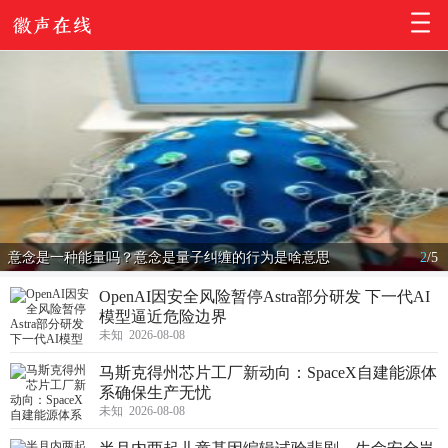
意念是一种能量吗？意念是量子纠缠的行为是啥意思
2
/
5
OpenAI因安全风险暂停Astra部分研发 下一代AI
模型逼近危险边界
未知 2026-08-08
马斯克得州芯片工厂新动向：SpaceX自建能源体
系确保生产无忧
未知 2026-08-08