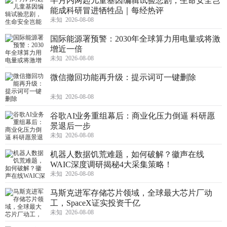
半月内两起儿童基因编辑试验悲剧，生命安全岂
能成科研冒进牺牲品｜每经热评
未知 2026-08-08
国际能源署预警：2030年全球算力用电量或将激
增近一倍
未知 2026-08-08
微信撤回功能再升级：提示词可一键删除
未知 2026-08-08
谷歌AI业务重组幕后：商业化压力倒逼 科研愿
景退后一步
未知 2026-08-08
机器人数据饥荒难题，如何破解？徽声在线
WAIC深度调研揭秘4大采集策略！
未知 2026-08-08
马斯克进军存储芯片领域，全球最大芯片厂动
工，SpaceX证实投资千亿
未知 2026-08-08