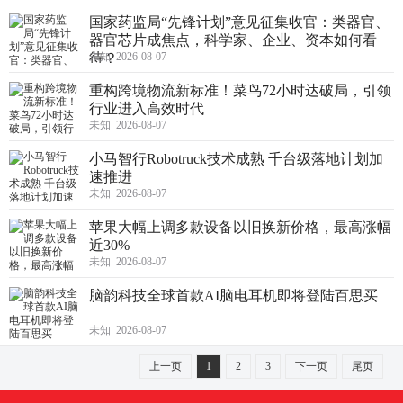
国家药监局“先锋计划”意见征集收官：类器官、
器官芯片成焦点，科学家、企业、资本如何看
待？
未知 2026-08-07
重构跨境物流新标准！菜鸟72小时达破局，引领
行业进入高效时代
未知 2026-08-07
小马智行Robotruck技术成熟 千台级落地计划加
速推进
未知 2026-08-07
苹果大幅上调多款设备以旧换新价格，最高涨幅
近30%
未知 2026-08-07
脑韵科技全球首款AI脑电耳机即将登陆百思买
未知 2026-08-07
上一页
1
2
3
下一页
尾页