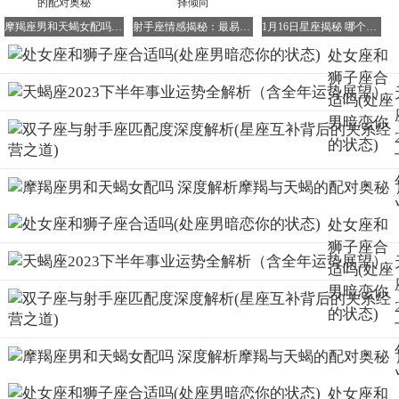
有伴的双子座则可能发生激烈碰撞，需要妥善处理，就像修
复一件珍贵的瓷器，要小心翼翼。
摩羯座男和天蝎女配吗 深度解析摩羯与天蝎的配对奥秘
射手座情感揭秘：最易被打动的瞬间与伴侣选择倾向
1月16日星座揭秘 哪个星座能成为摩羯的克星
处女座和
事业领域：
运势不错，跟上级领导能保持一个和谐的沟通方
狮子座合
式，就像顺畅的交通，没有阻碍。可以多谈一下自己的见
适吗(处座
解，说不定就能得到领导的赏识，如同在黑暗中发出光芒，
男暗恋你
吸引他人的注意。
的状态)
财运状况：
正财运势平稳，就像平稳行驶的列车，按部就班
地带来收入。偏财会给你带来意外惊喜，就像突然收到一份
神秘的礼物。
处女座和
巨蟹座
狮子座合
适吗(处座
巨蟹座的朋友在未来一周要培养一个独立自强的个性，就像
男暗恋你
一棵坚韧的大树，独自挺立在风雨中，将会得到身边人的鼓
的状态)
励。
情感方面：
异性缘不错，能结识不少新朋友，就像走进了一
个热闹的派对。但想要更深入交流，还有一定的难度，就像
攀登一座高山，需要付出努力。有伴的巨蟹座要避免争吵，
处女座和