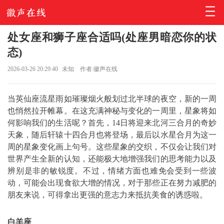
处女座和狮子座合适吗(处座男暗恋你的状
态)
2026-03-26 20:29:40
未知
作者:徽声在线
当英仙座流星雨如璀璨烟火般划过北半球的夜空，新的一周
也悄然拉开帷幕。在这充满神秘与变化的一周里，星象将如
何影响我们的生活呢？首先，14日将迎来北河三合月的奇妙
天象，随后轩辕十四合月也将登场，最后以水星合月为这一
周的星象变化画上句号。这些星象的交织，不仅会让我们对
世界产生全新的认知，还能极大地增强我们的思考能力以及
辨别是非的敏锐度。不过，情绪方面也难免会受到一些波
动，可能会出现食欲大增的情况，对于那些正在努力减肥的
朋友来说，可得拿出更强的意志力来抵抗美食的诱惑啦。
白羊座