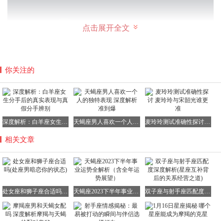
点击展开全文
你关注的
深度解析：白羊座女生分手后的真实表现与真假分手辨别
天蝎座男人喜欢一个人的独特表现 深度解析准到爆
麦玲玲测试准确性探讨 麦玲玲与宋韶光谁更准
双子座
相关文章
双子座的朋友在未来一周要保持一个愉悦放松的心态，不要
让外界的事物干扰到自己的好心情，就像在喧嚣的城市中找
到一片宁静的绿洲。
情感方面：
单身人士如果急于表白，可能会像未经思考就冲
处女座和狮子座合适吗(处座男暗恋你的状态)
天蝎座2023下半年事业运势全解析（含全年运势展望）
双子座与射手座匹配度深度解析(星座互补背后的关系经营之道)
进战场一样，遭到对方的拒绝。建议多给自己一些准备时
间，就像精心准备一场演出，确保每一个环节都完美无缺。