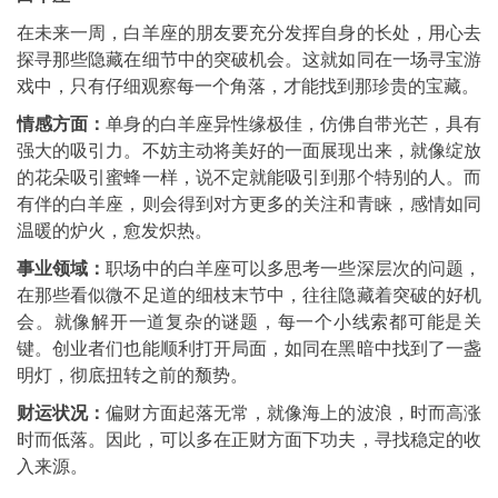
在未来一周，白羊座的朋友要充分发挥自身的长处，用心去
探寻那些隐藏在细节中的突破机会。这就如同在一场寻宝游
戏中，只有仔细观察每一个角落，才能找到那珍贵的宝藏。
情感方面：
单身的白羊座异性缘极佳，仿佛自带光芒，具有
强大的吸引力。不妨主动将美好的一面展现出来，就像绽放
的花朵吸引蜜蜂一样，说不定就能吸引到那个特别的人。而
有伴的白羊座，则会得到对方更多的关注和青睐，感情如同
温暖的炉火，愈发炽热。
事业领域：
职场中的白羊座可以多思考一些深层次的问题，
在那些看似微不足道的细枝末节中，往往隐藏着突破的好机
会。就像解开一道复杂的谜题，每一个小线索都可能是关
键。创业者们也能顺利打开局面，如同在黑暗中找到了一盏
明灯，彻底扭转之前的颓势。
财运状况：
偏财方面起落无常，就像海上的波浪，时而高涨
时而低落。因此，可以多在正财方面下功夫，寻找稳定的收
入来源。