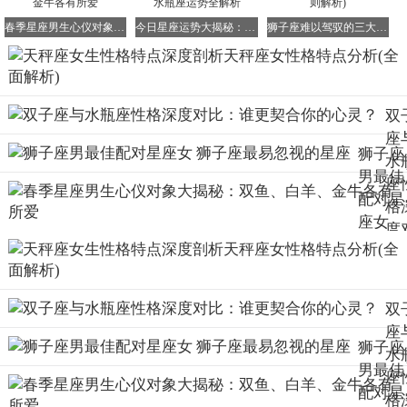
们会竭力取悦于人，这并非为了赢得别人的欢心，而是为了
表现自己的真心诚意。他们希望事事都能做得完美无缺，否
春季星座男生心仪对象大揭秘：双鱼、白羊、金牛各有所爱
今日星座运势大揭秘：射手、摩羯、双鱼、水瓶座运势全解析
狮子座难以驾驭的三大星座(星座能量制衡法则解析)
则就会感到内疚。他们既能对自己的妻子关怀备至，体贴入
微，但又可能免不了朝三暮四。他们好友善交，头脑冷静，
举止大方，谈吐高雅，颇具外交官的气度。 天秤男的审美
力很强，丑恶与强暴都会引起他们的反感。他们希望周围的
双
人都亲密无间，和睦相处。一心想使别人满意的愿望，有时
座
狮子座
会表现出自身的弱点。他们不愿与人相争，而愿意把时间用
水
男最佳
于编织自己永不凋谢的爱情。他们的命运将随着婚姻的实现
座
配对星
而确定下来。 白羊座的女性能够征服天秤男的心，让他们
格
沉浸在爱情的幸福中。通常情况下，白羊座的女性很主动，
座女
度
如果双方都有这个意向，那么这一姻缘是理想可行的。双子
狮子座
比
座女性的社交能力和活泼的性格也会让天秤男倾倒。宝瓶座
最易忽
谁
的女性则会在艺术、美学方面与天秤男志同道合，理解他们
视的星
契
的敏感性格。室女座和巨蟹座女性的真诚和安静的性格则会
双
座
你
给天秤男的生活带来永恒的光和热。
女性天秤座的性格、
座
心
狮子座
情感与爱情生活
爱情对于天秤女来说至关重要，她们颇有
水
灵
男最佳
惹人注目的魅力。她们性格脆弱而温柔，容易相处，但有时
座
配对星
也有些自我陶醉。在生活上，她们完全依靠丈夫，希望他能
格