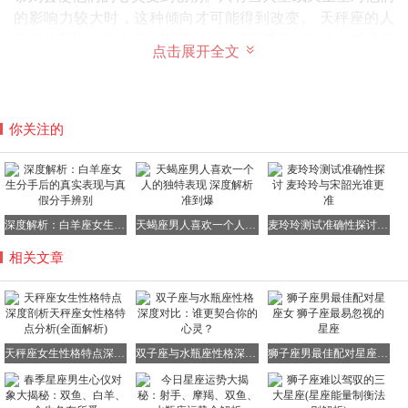
的影响力较大时，这种倾向才可能得到改变。 天秤座的人
不擅长安排物质生活，期望一切都轻而易举地到来，或者至
点击展开全文
少不要花费太多力气。他们从不把钱放在心上，只有在想花
的时候，才会意识到钱的概念。他们像一幅美好的装饰艺术
品，吸引着善良而真心诚意的人们。他们怀着一颗美好的心
灵，任凭生活的抚爱和洗礼，同时也会把生活变得充满欢
你关注的
乐，为所爱的人创造舒适安逸的生活。 如果生辰天宫图的
其他部分很有利，天秤座的人在艺术、戏剧或需要审美能力
的职业方面将有很大发展。时装、奢华商业是他们理想的职
业选择。然而，他们总需要在具体实施方面得到他人的帮
深度解析：白羊座女生分手后的真实表现与真假分手辨别
天蝎座男人喜欢一个人的独特表现 深度解析准到爆
麦玲玲测试准确性探讨 麦玲玲与宋韶光谁更准
助，因为他们对物质问题并不擅长。 天秤座的人的命运往
往与爱情和婚姻紧密相连。他们的爱情生活通常是美满幸福
相关文章
的，特有的魅力会为他们带来期望的一切利益。在孤独面
前，他们会陷入完全不知所措的状态，因此，天秤座的人不
能长时间处于孤独之中，他们需要与大家保持经常性的友
谊。
男性天秤座的性格、情感与爱情生活
天秤男对女性富
天秤座女生性格特点深度剖析天秤座女性格特点分析(全面解析)
双子座与水瓶座性格深度对比：谁更契合你的心灵？
狮子座男最佳配对星座女 狮子座最易忽视的星座
有魅力，喜欢猜测她们的心理，倾听她们的心声，理解她们
的感情。他们既是难得的知己，又是理想的伴侣。有时，他