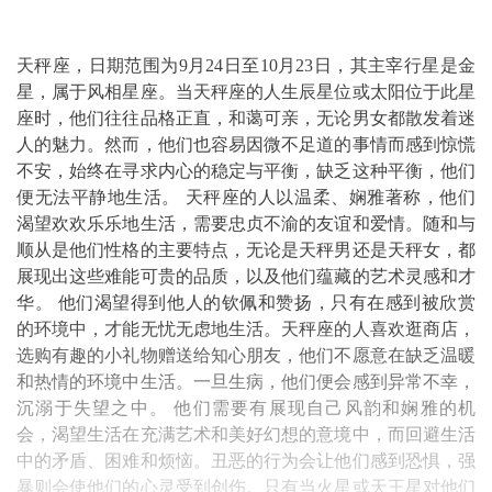
天秤座，日期范围为9月24日至10月23日，其主宰行星是金
星，属于风相星座。当天秤座的人生辰星位或太阳位于此星
座时，他们往往品格正直，和蔼可亲，无论男女都散发着迷
人的魅力。然而，他们也容易因微不足道的事情而感到惊慌
不安，始终在寻求内心的稳定与平衡，缺乏这种平衡，他们
便无法平静地生活。 天秤座的人以温柔、娴雅著称，他们
渴望欢欢乐乐地生活，需要忠贞不渝的友谊和爱情。随和与
顺从是他们性格的主要特点，无论是天秤男还是天秤女，都
展现出这些难能可贵的品质，以及他们蕴藏的艺术灵感和才
华。 他们渴望得到他人的钦佩和赞扬，只有在感到被欣赏
的环境中，才能无忧无虑地生活。天秤座的人喜欢逛商店，
选购有趣的小礼物赠送给知心朋友，他们不愿意在缺乏温暖
和热情的环境中生活。一旦生病，他们便会感到异常不幸，
沉溺于失望之中。 他们需要有展现自己风韵和娴雅的机
会，渴望生活在充满艺术和美好幻想的意境中，而回避生活
中的矛盾、困难和烦恼。丑恶的行为会让他们感到恐惧，强
暴则会使他们的心灵受到创伤。只有当火星或天王星对他们