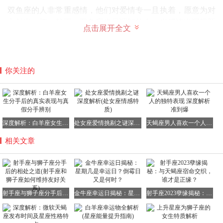
双鱼座的人非常重感情，他们对爱情专一且执着，愿意为对
方付出一切。然而，双鱼座也是理智的人，当感情出现问题
点击展开全文
无法挽回时，他们会坦然面对，理性地处理自己的情绪。双
鱼座不会长时间地纠结于痛苦之中，而是能够和平地与对方
分手。分手后，双鱼座也愿意与前任成为朋友，他们真诚地
希望对方能够找到比自己更合适的另一半，过上幸福的生
你关注的
活。这种理智与重情的并存，让双鱼座在分手后依然能够保
持与前任的良好关系。
男射手座与女狮子座的配对奥秘
深度解析：白羊座女生分手后的真实表现与真假分手辨别
处女座爱情挑剔之谜深度解析(处女座情感特质)
天蝎座男人喜欢一个人的独特表现 深度解析准到爆
射手座
VS
相关文章
狮子座
配对评分：100 天生的一对
星座比重：52:48
射手座与狮子座分手后的相处之道(射手座和狮子座如何维持友好关系)
金牛座幸运日揭秘：星期几是幸运日？倒霉日又是何时？
射手座2023孽缘揭秘：与天蝎座宿命交织，谁才是正缘？
射手座与狮子座同属火象星座，他们很容易被对方的气质所
吸引，都热爱玩耍与热闹，热情如火，一拍即合。这对组合