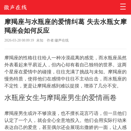
摩羯座与水瓶座的爱情纠葛 失去水瓶女摩
羯座会如何反应
2026-03-28 08:09:19
未知
作者:徽声在线
摩羯座的性格往往给人一种冷漠疏离的感觉，而水瓶座虽然
外表看起来平易近人，但内心却有着自己独特的世界。这两
个星座在爱情中的碰撞，往往充满了挑战与未知。摩羯座的
慢热特质，使得他们在感情中往往不主动出击，而水瓶座的
不定性，更是让摩羯座感到难以捉摸，增添了几分不安。
水瓶座女生与摩羯座男生的爱情画卷
摩羯座男生或许不够浪漫，也不擅长花言巧语，但一旦他们
认定了一个人，就会全心全意地投入。他们会用实际行动来
表达自己的爱意，甚至偶尔还会展现出撒娇的一面，让人感