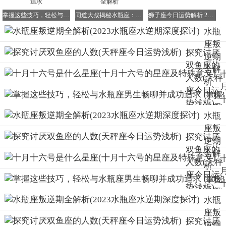
在青春期时，白羊座对什么都感兴趣，无法平静下来学习，
掌握这些技巧，轻松与水瓶座男生畅聊并成功追求
同道大叔揭秘水瓶座：性格、配对与桃花运全解析
狮子座今日运势解析 2023年星座运势全指南
因此成绩可能并不理想。
水瓶
然而，青年期的叛逆只是白羊座人生磨练的一个阶段。为了
座叛
生活和理想，他们未来会有自己的追求和坚持。
探究讨厌
白羊座将凭借自己的热情和勇气，在人生的道路上不断前
逆期
双鱼座的
行。
全解
人数(天秤
析
十二星座中，谁在青春期时最为强大？
座今日运
(2023
掌握
势浅析)
在十二星座中，摩羯座在青春期时往往显得最为强大。他们
水瓶
这些
水瓶
天生好动，对什么事都充满好奇，有着自己的想法和主见。
座水
技
同时，摩羯座的性格也特别执拗，不好管理。如果管理方法
座叛
逆期
巧，
探究讨厌
和技巧不当，很容易引发他们的叛逆情绪。
逆期
深度
轻松
双鱼座的
然而，正是这份执拗和叛逆，让摩羯座在青春期时显得格外
全解
探讨)
与水
人数(天秤
有力量。他们敢于挑战权威，追求自己的梦想和目标。
析
瓶座
座今日运
(2023
掌握
男生
势浅析)
水瓶
这些
畅聊
水瓶
(
座水
技
并成
座叛
逆期
巧，
探究讨厌
功追
逆期