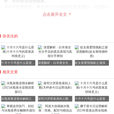
受，变得更加成熟稳重。
成年后的摩羯座，将凭借自己的智慧和探索能力，在同龄人
中脱颖而出，成为稳重、聪明、博学的代表。
点击展开全文
2、狮子座：自尊与叛逆的并存
你关注的
狮子座是一个不认命的星座，他们的自尊心极强，不允许自
己生活在他人的阴影之下。
他们才华横溢，以英俊的脸蛋、高智商、高容貌和强气场而
闻名。在青春期时，狮子座的吸引力达到顶峰，备受瞩目。
然而，狮子座也爱面子，有时为了面子而伤害他人。但他们
十月十六号是什么星座(十月十六号的星座及特殊意义)
深度解析：白羊座女生分手后的真实表现与真假分手辨别
处女座爱情挑剔之谜深度解析(处女座情感特质)
的内心是正直的，即使在青春期也会保持底线。
相关文章
长大后，狮子座会专注于更高的生活追求，努力实现自己的
梦想和目标。
3、白羊座：天真与叛逆的碰撞
水瓶座叛逆期全解析(2023水瓶座水逆期深度探讨)
探究讨厌双鱼座的人数(天秤座今日运势浅析)
十月十六号是什么星座(十月十六号的星座及特殊意义)
白羊座的青春期也是充满叛逆的。他们天真直率，生来就有
福气，似乎总有人愿意照顾他们、帮助他们。