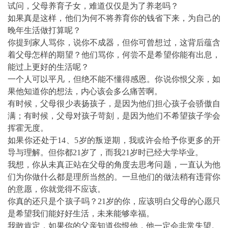
试问，父母养育子女，难道仅仅是为了养老吗？
如果真是这样，他们为何不将养育你的钱省下来，为自己的
晚年生活做打算呢？
你提到家人骂你，说你不成器，但你可曾想过，这背后蕴含
着父母怎样的期望？他们骂你，何尝不是希望你能有出息，
能过上更好的生活呢？
一个人可以平凡，但绝不能不懂得感恩。你说你恨父亲，如
果他知道你的想法，内心该会多么痛苦啊。
有时候，父母很少表扬孩子，是因为他们担心孩子会骄傲自
满；有时候，父母对孩子苛刻，是因为他们不希望孩子学会
挥霍无度。
如果你还处于14、5岁的叛逆期，我或许会给予你更多的开
导与理解。但你都21岁了，而我21岁时已经大学毕业。
我想，你从未真正站在父母的角度去思考问题，一直认为他
们为你做什么都是理所当然的。一旦他们的做法稍有违背你
的意愿，你就觉得不应该。
你真的还只是个孩子吗？21岁的你，应该明白父母的心愿只
是希望我们能好好生活，未来能够幸福。
我敢肯定，如果你的父亲知道你恨他，他一定会非常失望。