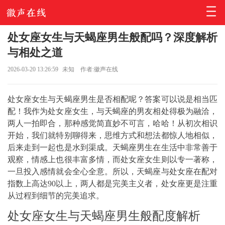
处女座女生与天蝎座男生般配吗？深度解析
与相处之道
2026-03-20 13:26:59
未知
作者:徽声在线
处女座女生与天蝎座男生是否相配呢？答案可以说是相当匹
配！我作为处女座女生，与天蝎座的男友相处得极为融洽，
两人一拍即合，那种感觉简直妙不可言，哈哈！从初次相识
开始，我们就特别聊得来，思维方式和想法都惊人地相似，
后来走到一起也是水到渠成。天蝎座男生在生活中非常善于
观察，情感上也很丰富多情，而处女座女生则以专一著称，
一旦投入感情就会全心全意。所以，天蝎座与处女座在配对
指数上高达90以上，两人都是完美主义者，处女座更是注重
从过程到细节的完美追求。
处女座女生与天蝎座男生般配度解析