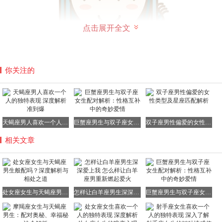
点击展开全文
你关注的
通常来说，处女座女生与天蝎座男生确实非常相配，一个单
天蝎座男人喜欢一个人的独特表现 深度解析准到爆
巨蟹座男生与双子座女生配对解析：性格互补中的奇妙爱情
双子座男性偏爱的女性类型及星座匹配解析
纯纯粹，一个霸道深情。双方都需要对自己的感情100%忠
诚，这样才能达到完美的契合。处女座女生倾向于追求完
相关文章
美，对待感情也是越久越认真。我有个朋友和她男友就是处
女座和天蝎座的组合，他们在一起已经四年了。这四年对于
很多大学情侣来说并不算短，但更令人佩服的是他们的感情
始终如一，每天都像初恋一样甜蜜。男友会偶尔下楼送早
处女座女生与天蝎座男生般配吗？深度解析与相处之道
怎样让白羊座男生深深爱上我 怎么样让白羊座男重新燃起爱火
巨蟹座男生与双子座女生配对解析：性格互补中的奇妙爱情
餐，每周一两次陪她去图书馆，每个月肯定一起看一场电
影，等等。他们从恋爱中的小事做起，不断扩展到更多温馨
的瞬间。遇到纪念日时，男友还会用不同的方式庆祝，邀请