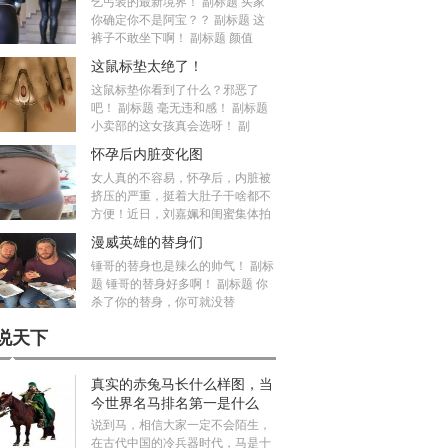
乞丐装的最新境界！ 副标题 买家
你确定你不是阿宝？？ 副标题 这
裤子不敢坐下啊！ 副标题 颜值
这鼠标垫太绝了！
这鼠标垫你看到了什么？邪恶了
吧！ 副标题 毫无违和感！ 副标题
小卖部的这女孩真会选呀！ 副
怀孕后内脏变化图
女人真的不容易，怀孕后，内脏被
挤压的严重，挺着大肚子干啥都不
方便！近日，刘嘉姵和闺蜜集体拍
漫威英雄的替身们
锤哥的替身也是辣么的帅气！ 副标
题 锤哥的替身好多啊！ 副标题 你
杀了你的替身，你可就没替
说天下
真实的赤兔马长什么样图，当
今世界名马排名第一是什么
马？
说到马，相信大家一定不会陌生，
在古代中国的冷兵器时代，马是十