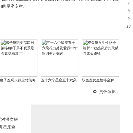
7
准
们的星座专栏。
8
9
应
10
并
狮子座玩失踪应对策略
五十六个星座五十六朵
双鱼座女生性格全解
(狮子男不联系是否意味
花出处及爱我中华歌词
析：敏感背后的天赋与
责任编辑：
着放弃)
变迁探讨
成长路径
配对深度解
上升星座查