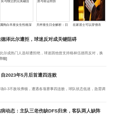
属狗白羊座女生性格深
天秤座生日全解析：日
在家居士可以穿僧衣
度解析：勇敢、善良与
期范围、性格特质与命
吗，海青僧衣能随便穿
独立的完美融合
运转折
吗？
邀德泽比尔遭拒，球迷反对成关键阻碍
比尔成热门人选却遭拒绝，球迷因他曾支持格林伍德而反对，换
详细]
自2023年5月后首遭四连败
客场0-3不敌埃弗顿，遭遇各项赛事四连败，球队状态低迷，急需调
病动态：主队三老伤缺DFS归来，客队两人缺阵