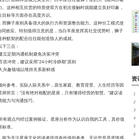
力。这种相互欣赏的特质使双方在初次接触时就能建立良好印象，
生目标等方面存在高度共识。
，而狮子座则具备强大的执行力和资源整合能力。这种分工模式使
的协同效应。特别值得注意的是，当白羊座发挥其社交优势时，狮子
这种默契的配合往往能创造惊人的成就。
以下三点：
需建立定期沟通机制避免决策冲突
言语冲突，建议采用"24小时冷静期"原则
个人兴趣领域以维持关系新鲜感
资
倾向参考。实际人际关系中，原生家庭、教育背景、人生经历等因
师所言："没有绝对相配的星座，只有懂得经营的智慧。"建议读
1
情能力与沟通技巧。
2
特
3
真
4
质)
，所有观点均经过案例验证。星座分析作为认识自我的工具，其价值
5
断标准。
准
6
般配
，能为关注星座文化的读者提供有价值的参考。无论您是寻求情感