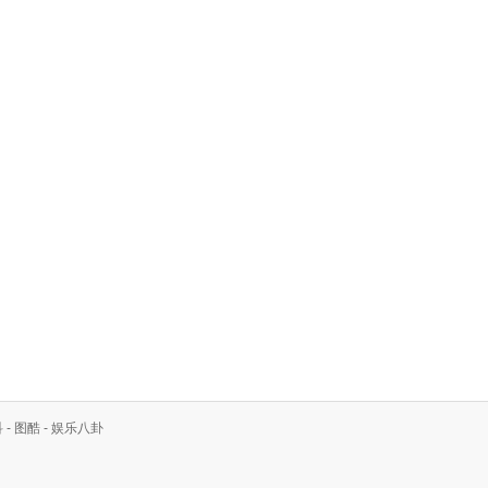
科
-
图酷
-
娱乐八卦