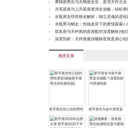
询< /a>
摩羯座男生与天蝎座女生，是否天作之合
线深度解析< /a>
月亮星座与上升星座查询全攻略，轻松掌
法< /a>
水瓶座女性性格全解析：独立灵魂的进化
业发展指南< /a>
水瓶男与蝎女：性格差异下的爱情探索< /
双鱼座与天秤座的星座配对深度解析(他
吗？)< /a>
深度剖析：天秤座最佳暧昧星座及易心动对象
相关文章
射手座女性心仪的男性
射手座女与金牛座男是
类型(揭秘射手座男生的
否相配？深度剖析与情
性格软肋)
感指南