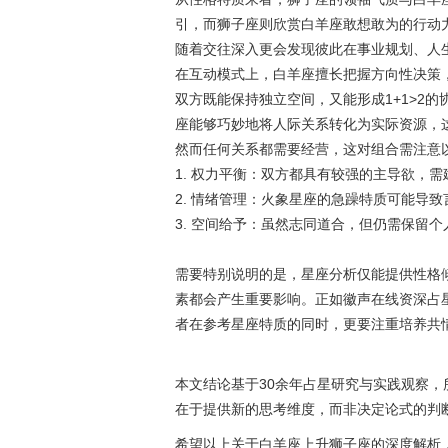
引，而狮子座则欣赏白羊座敢想敢为的行动
随着交往深入更会发现彼此在事业规划、人
在互动模式上，白羊座擅长把握方向性决策
双方既能保持独立空间，又能形成1+1>2
座能够巧妙地将人际关系转化为实际资源，
然而任何关系都需要经营，这对组合需注意
1. 权力平衡：双方都具有较强的主导欲，
2. 情绪管理：火象星座的急躁特质可能导致
3. 空间给予：虽然志同道合，但仍需保留
需要特别说明的是，星座分析仅能提供性格
素都会产生重要影响。正如徽声在线资深占星
者在参考星座特质的同时，更要注重培养共
本文结论基于30余年占星研究与实践观察
在于提供新的思考维度，而非决定论式的判
希望以上关于白羊座上升狮子座的深度解析