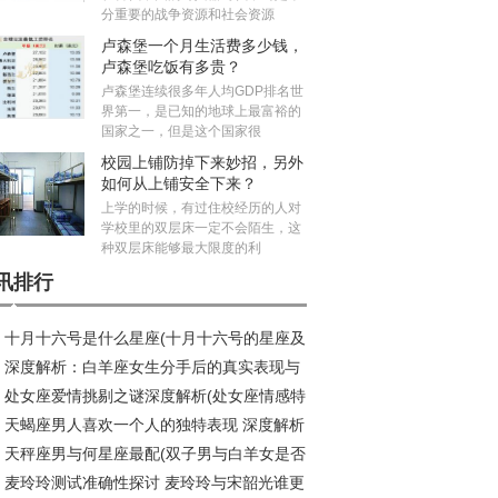
分重要的战争资源和社会资源
卢森堡一个月生活费多少钱，
卢森堡吃饭有多贵？
卢森堡连续很多年人均GDP排名世
界第一，是已知的地球上最富裕的
国家之一，但是这个国家很
校园上铺防掉下来妙招，另外
如何从上铺安全下来？
上学的时候，有过住校经历的人对
学校里的双层床一定不会陌生，这
种双层床能够最大限度的利
讯排行
十月十六号是什么星座(十月十六号的星座及
深度解析：白羊座女生分手后的真实表现与
殊意义)
处女座爱情挑剔之谜深度解析(处女座情感特
假分手辨别
天蝎座男人喜欢一个人的独特表现 深度解析
天秤座男与何星座最配(双子男与白羊女是否
到爆
麦玲玲测试准确性探讨 麦玲玲与宋韶光谁更
)