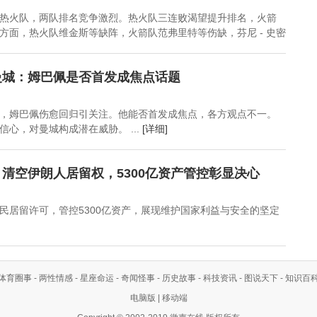
热火队，两队排名竞争激烈。热火队三连败渴望提升排名，火箭
方面，热火队维金斯等缺阵，火箭队范弗里特等伤缺，芬尼 - 史密
曼城：姆巴佩是否首发成焦点话题
，姆巴佩伤愈回归引关注。他能否首发成焦点，各方观点不一。
心，对曼城构成潜在威胁。 ...
[详细]
清空伊朗人居留权，5300亿资产管控彰显决心
民居留许可，管控5300亿资产，展现维护国家利益与安全的坚定
体育圈事
-
两性情感
-
星座命运
-
奇闻怪事
-
历史故事
-
科技资讯
-
图说天下
-
知识百
电脑版
|
移动端