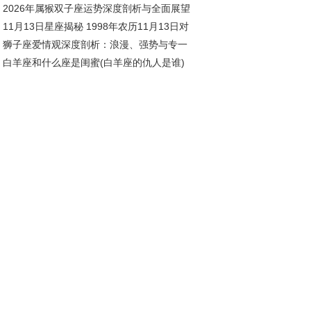
2026年属猴双子座运势深度剖析与全面展望
11月13日星座揭秘 1998年农历11月13日对
狮子座爱情观深度剖析：浪漫、强势与专一
星座深度解析
白羊座和什么座是闺蜜(白羊座的仇人是谁)
存