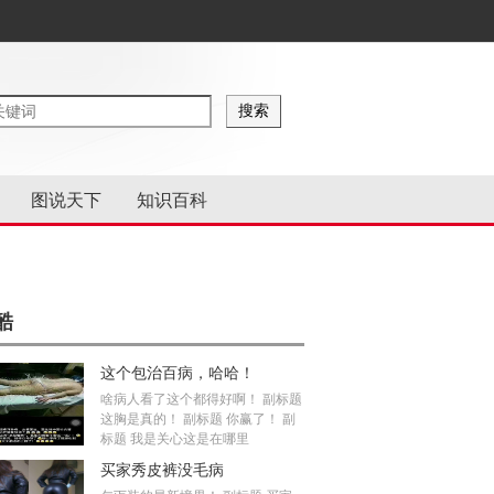
图说天下
知识百科
酷
这个包治百病，哈哈！
啥病人看了这个都得好啊！ 副标题
这胸是真的！ 副标题 你赢了！ 副
标题 我是关心这是在哪里
买家秀皮裤没毛病