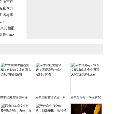
？徽声在
握查询方
图谱与事
a>
们真的相配
< /a>
射手座男生情感揭秘：
金牛座的爱情轨迹：真
金牛座男与天蝎座女配
对待前女友的真实态度
爱次数与命中注定的守
对解析 金牛男遇天蝎女
与挽回策略
护者
的独特反应