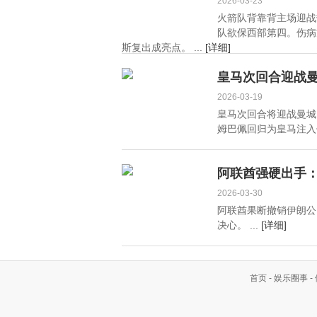
2026-03-23
火箭队背靠背主场迎战
队欲保西部第四。伤病
斯复出成亮点。 ...
[详细]
皇马次回合迎战
2026-03-19
皇马次回合将迎战曼城
姆巴佩回归为皇马注入信
阿联酋强硬出手：
2026-03-30
阿联酋果断撤销伊朗公
决心。 ...
[详细]
首页
-
娱乐圈事
-