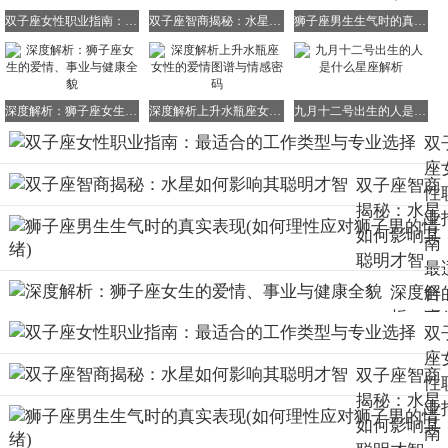
双子座女性职业指南：最适合的工作类型与专业选择
双子座智商揭秘：水星如何影响其聪明才智
狮子座男生生气时的真实表现(如何理性应对狮子男的情绪)
深度解析：狮子座女生的爱情、事业与健康全貌
深度解析上升水瓶座女性的爱情图谱与情感密码
九月十二号出生的人是什么星座解析
双
座
双子座智商
性
揭秘：水星
业
如何影响其
南
聪明才智
最
深度解
合
析：狮
工
双
子座女
类
座
生的爱
与
双子座智商
性
情、事
业
揭秘：水星
业
业与健
择
如何影响其
南
康全貌