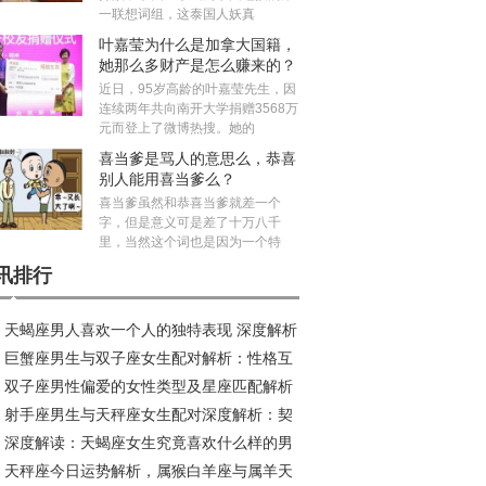
一联想词组，这泰国人妖真
叶嘉莹为什么是加拿大国籍，
她那么多财产是怎么赚来的？
近日，95岁高龄的叶嘉莹先生，因
连续两年共向南开大学捐赠3568万
元而登上了微博热搜。她的
喜当爹是骂人的意思么，恭喜
别人能用喜当爹么？
喜当爹虽然和恭喜当爹就差一个
字，但是意义可是差了十万八千
里，当然这个词也是因为一个特
讯排行
天蝎座男人喜欢一个人的独特表现 深度解析
巨蟹座男生与双子座女生配对解析：性格互
到爆
双子座男性偏爱的女性类型及星座匹配解析
中的奇妙爱情
射手座男生与天秤座女生配对深度解析：契
深度解读：天蝎座女生究竟喜欢什么样的男
度与相处之道
天秤座今日运势解析，属猴白羊座与属羊天
，超准揭秘！