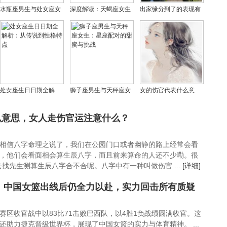
水瓶座男生与处女座女
深度解读：天蝎座女生
出家缘分到了的表现有
生：星座配对的深度剖
究竟喜欢什么样的男
哪些？出家人以后老了
析与未来展望
生，超准揭秘！
靠谁
处女座生日日期全解
狮子座男生与天秤座女
女的伤官代表什么意
析：从传说到性格特点
生：星座配对的甜蜜与
思，女人走伤官运注意
挑战
什么？
么意思，女人走伤官运注意什么？
相信八字命理之说了，我们在公园门口或者幽静的路上经常会看
，他们会看面相会算生辰八字，而且前来算命的人还不少嘞。很
找先生测算生辰八字合不合呢。八字中有一种叫做伤官 ...
[详细]
西！中国女篮出线后仍全力以赴，实力回击所有质疑
赛区收官战中以83比71击败巴西队，以4胜1负战绩圆满收官。这
还助力捷克晋级世界杯，展现了中国女篮的实力与体育精神。 ...