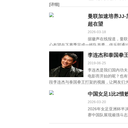
[详细]
曼联加速培养JJ
超在望
2026-03-18
据徽声在线报道，曼联计
心有望在下赛季完成一线队首秀。俱乐部通过
李连杰和泰国拳
2019-06-25
李连杰是我们国内功夫
电影而开始的呢？也有
段李连杰与泰国拳王打架的视频，让网友们大
中国女足1比2惜
2026-03-20
2026年女足亚洲杯
赛中国队展现顽强斗志，