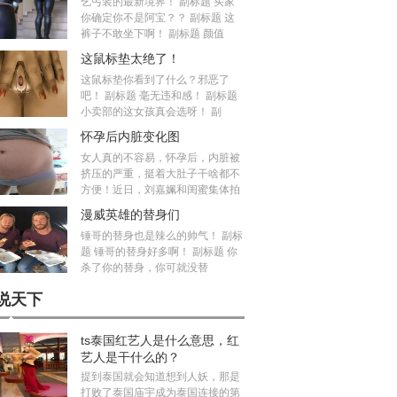
乞丐装的最新境界！ 副标题 买家
你确定你不是阿宝？？ 副标题 这
裤子不敢坐下啊！ 副标题 颜值
这鼠标垫太绝了！
这鼠标垫你看到了什么？邪恶了
吧！ 副标题 毫无违和感！ 副标题
小卖部的这女孩真会选呀！ 副
怀孕后内脏变化图
女人真的不容易，怀孕后，内脏被
挤压的严重，挺着大肚子干啥都不
方便！近日，刘嘉姵和闺蜜集体拍
漫威英雄的替身们
锤哥的替身也是辣么的帅气！ 副标
题 锤哥的替身好多啊！ 副标题 你
杀了你的替身，你可就没替
说天下
ts泰国红艺人是什么意思，红
艺人是干什么的？
提到泰国就会知道想到人妖，那是
打败了泰国庙宇成为泰国连接的第