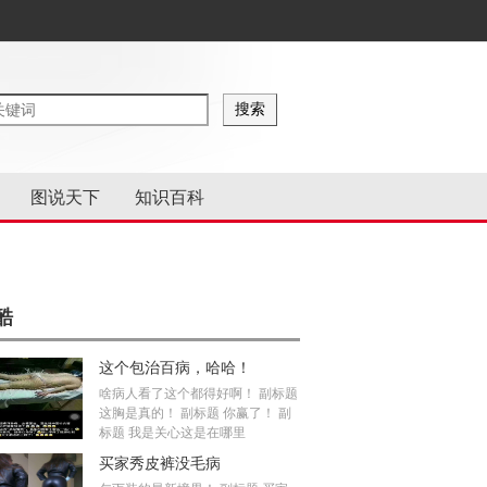
图说天下
知识百科
酷
这个包治百病，哈哈！
啥病人看了这个都得好啊！ 副标题
这胸是真的！ 副标题 你赢了！ 副
标题 我是关心这是在哪里
买家秀皮裤没毛病