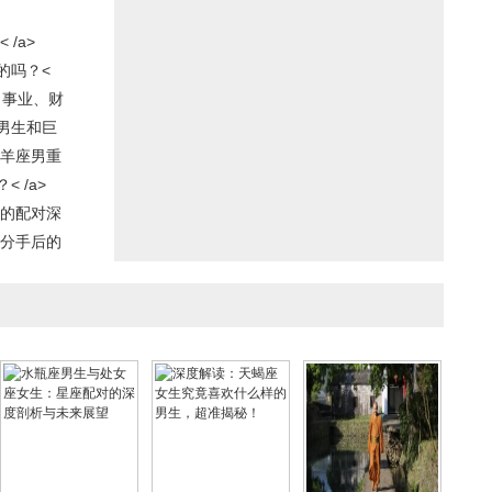
/a>
的吗？<
、事业、财
男生和巨
白羊座男重
 /a>
座的配对深
座分手后的