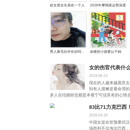
处女座女生喜欢一个人
2026年摩羯座运势深度
的独特表现 深度解析处
解析 摩羯座2026年运势
女座女生的暗恋心理
全知道
男人鼻毛往外长好吗，
命硬的小孩要认干妈
鼻毛长出鼻孔是贵相吗?
吗，小孩认干妈有什么
仪式？
女的伤官代表什
2019-06-23
现在的人越来越愿意去
到有人摆摊是看命理的
多人在结婚前也都是本着宁可信其有的心情去
83比71力克巴
2026-03-20
中国女篮在世预赛武汉
场胜利不仅淘汰巴西，