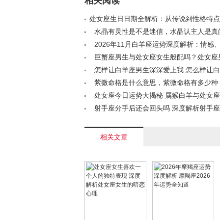
相关阅读
处女座生日日期全解析：从传说到性格特点< 
水晶有灵性是不是迷信，水晶认主人是真
/a>
2026年11月白羊座运势深度解析：情感
运全指南< /a>
巨蟹座男生与处女座女生般配吗？处女座
蟹座女生适配度如何？< /a>
怎样让白羊座男生深深爱上我 怎么样让
新燃起爱火< /a>
紫微命格是什么意思，紫微命格有多少种？<
处女座今日运势大揭秘 属猴白羊与处女
度分析< /a>
射手座分手后还会回头吗 深度解析射手
心理与行为< /a>
相关文章