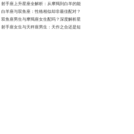
射手座上升星座全解析：从摩羯到白羊的能
座的爱情匹配度
白羊座与双鱼座：性格相似却非最佳配对？
密码
双鱼座男生与摩羯座女生配吗？深度解析星
度解析男男组合
射手座女生与天秤座男生：天作之合还是短
配对奥秘
情缘？配对指数深度解析