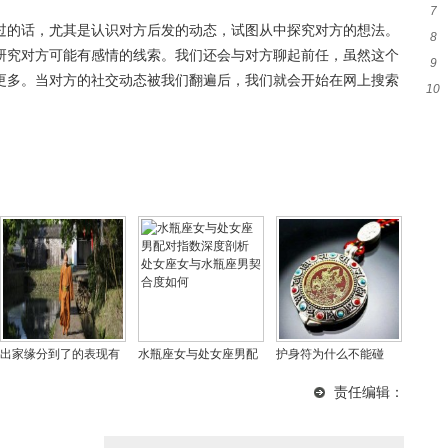
7
秤
过的话，尤其是认识对方后发的动态，试图从中探究对方的想法。
8
量
研究对方可能有感情的线索。我们还会与对方聊起前任，虽然这个
9
深
更多。当对方的社交动态被我们翻遍后，我们就会开始在网上搜索
10
座
暂
出家缘分到了的表现有
水瓶座女与处女座男配
护身符为什么不能碰
哪些？出家人以后老了
对指数深度剖析 处女座
水，护身符是道教法器
责任编辑：
靠谁
女与水瓶座男契合度如
还是佛教的？
何