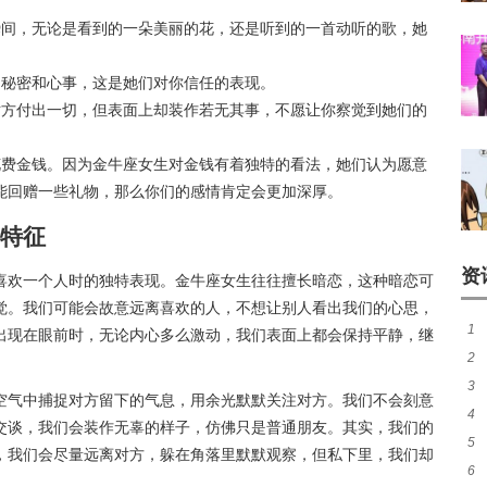
瞬间，无论是看到的一朵美丽的花，还是听到的一首动听的歌，她
的秘密和心事，这是她们对你信任的表现。
对方付出一切，但表面上却装作若无其事，不愿让你察觉到她们的
花费金钱。因为金牛座女生对金钱有着独特的看法，她们认为愿意
能回赠一些礼物，那么你们的感情肯定会更加深厚。
特征
资
喜欢一个人时的独特表现。金牛座女生往往擅长暗恋，这种暗恋可
觉。我们可能会故意远离喜欢的人，不想让别人看出我们的心思，
1
出现在眼前时，无论内心多么激动，我们表面上都会保持平静，继
2
准
3
补
空气中捕捉对方留下的气息，用余光默默关注对方。我们不会刻意
4
交谈，我们会装作无辜的样子，仿佛只是普通朋友。其实，我们的
5
合
，我们会尽量远离对方，躲在角落里默默观察，但私下里，我们却
6
生