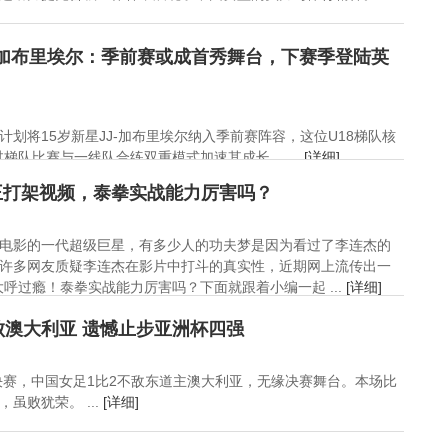
-加布里埃尔：季前赛或成首秀舞台，下赛季登陆英
划将15岁新星JJ-加布里埃尔纳入季前赛阵容，这位U18梯队核
梯队比赛与一线队合练双重模式加速其成长。 ...
[详细]
王打架视频，泰拳实战能力厉害吗？
电影的一代超级巨星，有多少人的功夫梦是因为看过了李连杰的
许多网友质疑李连杰在影片中打斗的真实性，近期网上流传出一
呼过瘾！泰拳实战能力厉害吗？下面就跟着小编一起 ...
[详细]
败澳大利亚 遗憾止步亚洲杯四强
半决赛，中国女足1比2不敌东道主澳大利亚，无缘决赛舞台。本场比
虽败犹荣。 ...
[详细]