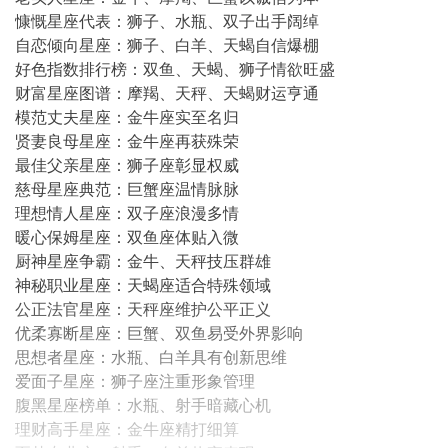
慷慨星座代表：狮子、水瓶、双子出手阔绰
自恋倾向星座：狮子、白羊、天蝎自信爆棚
好色指数排行榜：双鱼、天蝎、狮子情欲旺盛
财富星座图谱：摩羯、天秤、天蝎财运亨通
模范丈夫星座：金牛座实至名归
贤妻良母星座：金牛座再获殊荣
最佳父亲星座：狮子座彰显权威
慈母星座典范：巨蟹座温情脉脉
理想情人星座：双子座浪漫多情
暖心保姆星座：双鱼座体贴入微
厨神星座争霸：金牛、天秤技压群雄
神秘职业星座：天蝎座适合特殊领域
公正法官星座：天秤座维护公平正义
优柔寡断星座：巨蟹、双鱼易受外界影响
思想者星座：水瓶、白羊具有创新思维
爱面子星座：狮子座注重形象管理
腹黑星座榜单：水瓶、射手暗藏心机
理财高手星座：金牛座精打细算