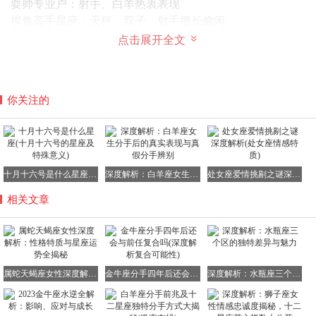
耍帅专业户：射手、白羊热衷表现
摸鱼高手星座：天秤、双子、射手擅长偷闲
不拘小节星座：白羊、射手洒脱随性
点击展开全文
睚眦必报星座：天蝎座有仇必报
运动健将星座：射手座活力无限
商业奇才星座：摩羯座独具慧眼
你关注的
销售精英星座：双子座能言善道
科学先锋星座：水瓶座勇于探索
清洁达人星座：处女座追求完美
固执星座图鉴：金牛、摩羯、天蝎、处女坚持己见
领袖气质星座：白羊、狮子渴望掌控
十月十六号是什么星座(十月十六号的星座及特殊意义)
深度解析：白羊座女生分手后的真实表现与真假分手辨别
处女座爱情挑剔之谜深度解析(处女座情感特质)
购物狂星座：双鱼、双子难以抵挡诱惑
相关文章
爱占便宜星座：射手、巨蟹精打细算
暴脾气星座：射手、白羊情绪波动大
爱调侃星座：处女、白羊喜欢开玩笑
变通高手星座：双子、天秤、水瓶随机应变
创业星座推荐：天蝎、水瓶、狮子适合自主经营
属蛇天蝎座女性深度解析：性格特质与星座运势全揭秘
金牛座分手四年后还会与前任复合吗(深度解析复合可能性)
深度解析：水瓶座三个区的独特差异与魅力
职场星座指南：金牛、摩羯、处女适合按部就班
失恋恢复期：摩羯、金牛、天蝎需要较长时间