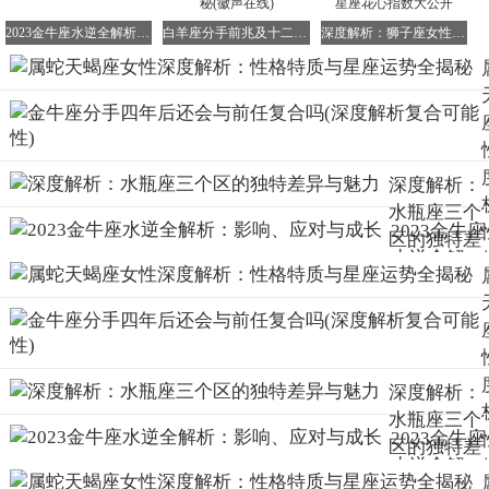
师生恋高发星座：双鱼、摩羯容易产生情愫
2023金牛座水逆全解析：影响、应对与成长
白羊座分手前兆及十二星座独特分手方式大揭秘(徽声在线)
深度解析：狮子座女性情感忠诚度揭秘，十二星座花心指数大公开
疯狂玩家星座：白羊、双子、射手玩乐至上
白羊座情感密码
初识时以行动示好，相处后却用争吵表达爱意
金牛座情感方程式
用物质满足表达爱意，带伴侣享受美食盛宴
双子座情感迷宫
深度解析：
每日甜言蜜语攻势，让人分不清真心与习惯
水瓶座三个
巨蟹座情感港湾
2023金牛座
区的独特差
以家务劳动表达爱意，精心挑选实用礼物
水逆全解
异与魅力
狮子座情感舞台
析：影响、
给予伴侣最好一切，向亲友炫耀甜蜜恋情
应对与成长
处女座情感絮语
通过碎碎念表达关怀，自我贬低彰显深情
天秤座情感黏胶
深度解析：
形影不离的陪伴方式，有时令人感到窒息
水瓶座三个
天蝎座情感枷锁
2023金牛座
区的独特差
通过严密监控表达在乎，二十四小时保持联系
水逆全解
异与魅力
射手座情感漂流