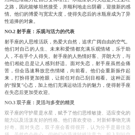
之路，因此能够坦然接受，并顺利地走出阴霾，迎接新的感
情。他们的博爱与宽宏大度，使得失恋后的水瓶座成为了异
性追捧的对象。
NO.2 射手座：乐观与活力的代表
射手座的人思维活跃，热爱大自然，追求广阔自由的空气。
他们对自己的人生、未来和爱情都充满乐观情绪，乐于助
人，不在乎个人得失。射手座的人热情好客、开朗大方，与
他们相处总是让人感到舒适。面对失恋，射手座虽然会痛
苦，但会迅速释放悲伤情绪，向前看。他们会重新振作起
来，打扮得更加抢眼，让前任对自己刮目相看。这种正面
的“报复”心态，加上他们充满运动活力的魅力，使得射手座
在失恋后更加受欢迎。
NO.3 双子座：灵活与多变的精灵
双子座的守护星是水星，赋予了他们思维敏捷、适应变化的
能力以及活泼友好的性格。他们喜欢变动，对新鲜事物充满
好奇。面对失恋，双子座会看得很开，认为分手是最佳选
择。虽然也会伤心，但他们会迅速转移注意力，投入到社交