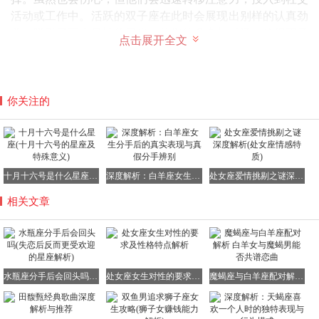
活动或工作中。活跃的双子座在此时会展现出别样的认真劲
儿，吸引了不少异性的目光。他们的多变与灵活，使得双子
点击展开全文
座在失恋后依然能够保持魅力。
NO.4 双鱼座：浪漫与神秘的结合体
双鱼座的人体贴、安静且真挚，守护星海王星赋予了他们浪
你关注的
漫、多情的性格。他们喜欢沉浸在自己编织的浪漫世界里，
用幻想逃避困难和烦恼。面对失恋，双鱼座会有短暂的失意
和伤心，但当他们看到迷人又有吸引力的异性时，会重新振
作起来。他们独特的缄默方式和内在的敏感，常唤起人们的
十月十六号是什么星座(十月十六号的星座及特殊意义)
深度解析：白羊座女生分手后的真实表现与真假分手辨别
处女座爱情挑剔之谜深度解析(处女座情感特质)
遐想，为双鱼座披上了一层神秘的面纱。这种浪漫与神秘的
结合，使得双鱼座在失恋后依然极具吸引力。
相关文章
NO.5 处女座：理性与完美的追求者
处女座的人总是过分低估自己，他们理性且务实，对每件事
情都会经过精心计划和仔细安排。他们喜欢对事情的来龙去
水瓶座分手后会回头吗(失恋后反而更受欢迎的星座解析)
处女座女生对性的要求及性格特点解析
魔蝎座与白羊座配对解析 白羊女与魔蝎男能否共谱恋曲
脉一清二楚，追求精准性和完美。面对失恋，处女座可能早
就有所察觉，头脑清醒和较强的分析能力让他们懂得保护自
己。在想清楚后，他们会积极面对接下来的生活，展现出温