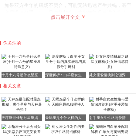
如果双方生年的磁场不契合，可能无法迅速产生共鸣，甚至
容易迅速分手。但一旦磁场契合，他们便能迅速进入状态，
点击展开全文
享受彼此的陪伴。
天秤座与水瓶座在交往中，都展现出冷静与沉着的特质，处
事风格相当投合。面对感情或生活中的各种问题，他们往往
能达成共识，拥有相似的观点和看法。
你关注的
从初识到相爱，他们往往能迅速建立起深厚的感情基础，甚
至在某一方遭遇挫折时，另一方也能给予及时的安慰和支
持。
天秤座欣赏水瓶座的坦诚、理解力和独特的分析能力，而水
十月十六号是什么星座(十月十六号的星座及特殊意义)
深度解析：白羊座女生分手后的真实表现与真假分手辨别
处女座爱情挑剔之谜深度解析(处女座情感特质)
瓶座则对天秤座的知性变通和高尚冷静赞不绝口。在相互志
趣相投的基础上，他们能够互补对方的弱点，成为一对截长
相关文章
补短、臭味相投的男女情侣。
值得注意的是，本命太阳星座与本命上升星座在星相学术上
并非全部完整的论述。男女感情是人生中一堂重要的心灵课
业，它的目的在于促进自我成长和进化。
天秤座最佳配对星座揭秘，哪个星座与天秤最合拍？
天蝎座是个什么样的人 天蝎座最佩服哪种人
射手座女生性格与爱情深度剖析(射手座爱情全解析)
无论友谊、恋情还是亲情，都必须建立在保护自己不被伤害
与不去伤害对方的基础之上。这是我们在探索星座配对时，