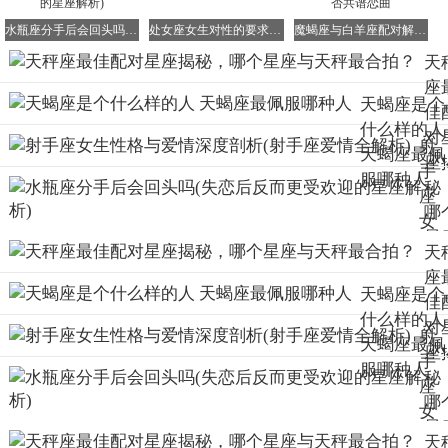
不应忽视的重要原则。
水瓶座分手后会回头吗(失恋后反而更受欢迎的星座解析)
处女座女生对性的要求及性格特点解析
魔蝎座与白羊座配对解析 白羊女与魔蝎男能否共谱恋曲
徽声在线命理顾问拥有30余年的实务研究经验，为您提供专
天
业的命理咨询服务。若您对本文内容感到满意，请在有空时
座
上网给予点选满意度评价。
天蝎座是个
佳
以上便是关于天秤座与哪个星座最为相配的详细解析，以及
什么样的人
对
射
哪些星座与天秤座最为般配的相关内容。希望本文能为您在
天蝎座最佩
座
手
探寻星座配对的道路上提供有益的参考和帮助。
服哪种人
秘
座
哪
女
星
生
天
与
性
座
秤
天蝎座是个
格
佳
合
什么样的人
与
对
射
拍
天蝎座最佩
爱
座
手
服哪种人
情
秘
座
深
哪
女
度
星
生
天
剖