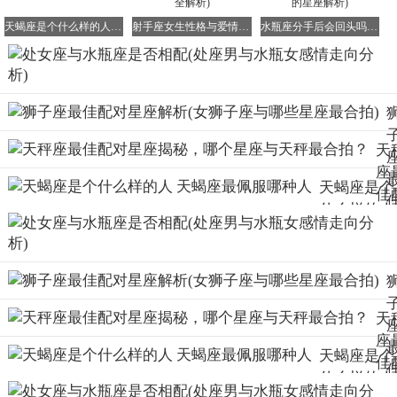
天蝎座是个什么样的人 天蝎座最佩服哪种人
射手座女生性格与爱情深度剖析(射手座爱情全解析)
水瓶座分手后会回头吗(失恋后反而更受欢迎的星座解析)
天
座
天蝎座是个
佳
什么样的人
对
天蝎座最佩
座
服哪种人
秘
哪
星
天
与
座
秤
天蝎座是个
(
佳
合
什么样的人
对
拍