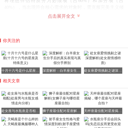
将理想伴侣特质分为必须项（占60%）和加分项（占
40%），当出现符合核心需求的对象时，需克服完美主义倾
向及时行动。每日清晨进行10分钟镜像对话练习，有助于强
点击展开全文
化自我认知边界。
创造机遇的黄金法则
突破被动等待模式的关键在于设置「情感触发点」。例如在
你关注的
社交软件使用特定表情包作为破冰信号，或每周固定参加两
个兴趣社团。当遇到心动对象时，采用「3秒法则」立即展
开对话，避免因过度思考错失良机。建议随身携带记录本，
随时捕捉灵感火花。
十月十六号是什么星座(十月十六号的星座及特殊意义)
深度解析：白羊座女生分手后的真实表现与真假分手辨别
处女座爱情挑剔之谜深度解析(处女座情感特质)
终极启示
相关文章
天秤塔罗牌揭示的情感真谛，在于理解平衡不是静态的完美
状态，而是动态的调整艺术。当面临两难选择时，与其纠结
于天平的倾斜角度，不如关注支撑点的稳固程度。真正的情
感智慧，在于既能保持优雅从容的外在姿态，又能坚守内心
处女座与水瓶座是否相配(处座男与水瓶女感情走向分析)
狮子座最佳配对星座解析(女狮子座与哪些星座最合拍)
天秤座最佳配对星座揭秘，哪个星座与天秤最合拍？
不可妥协的原则底线。记住，最完美的平衡往往诞生于勇敢
打破平衡的瞬间。