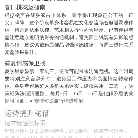
春日桃花运指南
根据徽声在线独家占卜体系，春季将出现象征公正的「正
义」牌阵。这个阶段单身者容易在文化交流场合邂逅灵魂伴
侣，特别是从事法律、艺术相关行业的天秤座。已有伴侣者
需注意建立透明的财务沟通机制，避免因金钱观差异影响感
情基础。建议佩戴粉晶饰品增强情感磁场，每周三进行关系
复盘效果最佳。
盛夏情感保卫战
夏季星象显示「宝剑三」逆位可能带来沟通危机。这个时期
要特别注意言辞分寸，避免因工作压力将负面情绪转嫁伴
侣。单身者容易陷入多角关系迷雾，建议采用「二选一」决
策矩阵法理清思路。每月7日、16日、25日是化解矛盾的关
键时间窗，可安排短途旅行增进理解。
运势提升秘籍
建立情感坐标系
针对天秤座优柔寡断的特性，建议制作「情感需求清单」。