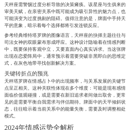
天秤座需警惕过度分析导致的决策瘫痪。该星座与生俱来的
审美天赋，在亲密关系中既可能成为吸引异性的魅力点，也
可能演变为过度挑剔的阻碍。值得注意的是，牌面中手持天
平的意象，暗示着每个选择都将引发连锁反应。
参考经典维特塔罗牌的图像语言，天秤座的抉择主题往往与
司法女神的双眼蒙布形成呼应。这种设计隐喻着在情感判断
中，既要保持客观中立，又要直面内心真实诉求。当这张牌
出现在恋爱阵局中，通常预示着需要突破非黑即白的思维定
式，在灰色地带寻找创新解决方案。
关键转折点的预兆
天秤塔罗牌在情感占卜中的出现频率，与关系发展的关键节
点呈正相关。这种关联性体现在多个维度：可能是现有感情
面临价值观碰撞，或是需要在新旧追求者间做出取舍，更常
见的是需要平衡自我需求与伴侣期待。牌面中的天平倾斜状
态，往往暗示着当前关系中的能量失衡，需要及时调整相处
模式。
2024年情感运势全解析