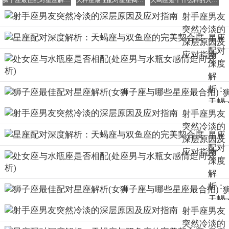
狮子座最佳配对星座解析(女狮子座与哪些星座最合拍)
天秤座最佳配对星座揭秘，哪个星座与天秤最合拍？
天蝎座是个什么样的人 天蝎座最佩服哪种人
射手座男友
突然冷淡的
星座
深层原因及
配对
应对指南
深度
解
析：
天蝎
射手座男友
座与
突然冷淡的
双鱼
星座
深层原因及
座的
配对
应对指南
完美
深度
契合
解
度
析：
天蝎
射手座男友
座与
突然冷淡的
双鱼