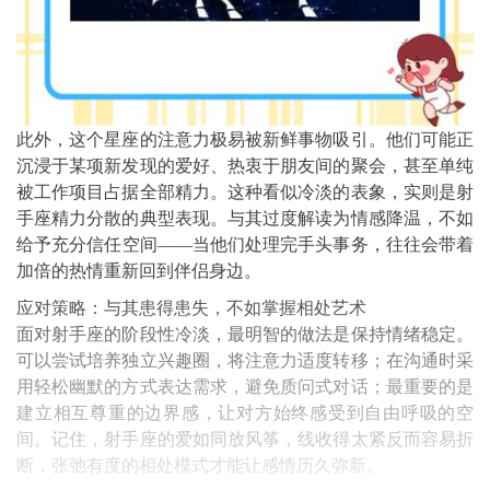
此外，这个星座的注意力极易被新鲜事物吸引。他们可能正
沉浸于某项新发现的爱好、热衷于朋友间的聚会，甚至单纯
被工作项目占据全部精力。这种看似冷淡的表象，实则是射
手座精力分散的典型表现。与其过度解读为情感降温，不如
给予充分信任空间——当他们处理完手头事务，往往会带着
加倍的热情重新回到伴侣身边。
应对策略：与其患得患失，不如掌握相处艺术
面对射手座的阶段性冷淡，最明智的做法是保持情绪稳定。
可以尝试培养独立兴趣圈，将注意力适度转移；在沟通时采
用轻松幽默的方式表达需求，避免质问式对话；最重要的是
建立相互尊重的边界感，让对方始终感受到自由呼吸的空
间。记住，射手座的爱如同放风筝，线收得太紧反而容易折
断，张弛有度的相处模式才能让感情历久弥新。