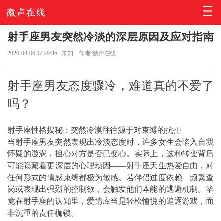
射手座男友突然冷淡的深层原因及应对指南
2026-04-06 07:29:36
未知
作者:徽声在线
射手座男友态度骤冷，难道真的不爱了
吗？
射手座性格揭秘：突然冷漠往往源于对束缚的抗拒
当射手座男友突然表现出冷淡态度时，许多女生会陷入自我
怀疑的漩涡，担心对方是否已变心。实际上，这种转变背后
可能隐藏着更深层的心理动因——射手座天生热爱自由，对
任何形式的情感束缚都极为敏感。若伴侣过度依赖、频繁查
岗或表现出强烈的控制欲，会触发他们本能的逃避机制。毕
竟在射手座的认知里，爱情应当是轻松愉悦的追逐游戏，而
非沉重的责任枷锁。