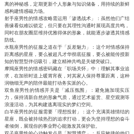
离的神秘感，定期更新个人形象与知识储备，用持续的新鲜
感构建情感磁力场。
射手座男性的情感攻略需运用「渗透战术」：虽然他们广结
善缘看似难以锁定，但只要在其理性沟通时展现高度共鸣，
同时在朋友圈层维持优雅得体的形象，就能逐步渗透其情感
防线。
水瓶座男性的征服之道在于「反差魅力」：这个对情感保持
距离感的星座，要么被超凡才华彻底征服，要么被能传授新
知的智慧型伴侣吸引，建立精神共鸣是关键突破口。
摩羯座男性的情感密码藏在「职场关怀」中：理解其事业追
求，在加班时送上暖胃宵夜，对其家人保持尊重距离，这种
润物细无声的陪伴最能打动务实派的心。
双鱼座男性的情感开关是「减压氛围」：避免施加现实压
力，保持清新自然的形象气质，通过艺术鉴赏、星空观测等
浪漫活动，为其构建逃离现实的梦幻空间。
白羊座男性的征服需要「理想投射」：这个充满英雄情结的
星座，既会被持续热烈的追求打动，更会为坚持理想的奋斗
者倾倒，展现你的事业野心能激发其保护欲。
双子座男性的心动触发点是「智慧博弈」：反应敏捷的他们