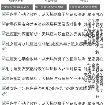
处女座与水瓶座是否相配(处座男与水瓶女感情走向分析)
狮子座最佳配对星座解析(女狮子座与哪些星座最合拍)
天秤座最佳配对星座揭秘，哪个星座与天秤最合拍？
星座男心
动全攻
掌握这些星座情感攻略，配合真诚的相处态度，将大幅提升
射手座男友
略：从天
情感成功率。需注意星座分析仅供参考，真正的情感连接仍
突然冷淡的
蝎到狮子
星座
需用心经营。（本文综合星座特质分析，为追求策略提供参
深层原因及
的征服法
配对
考方向）
应对指南
则
深度
解
析：
星座男心
天蝎
动全攻
射手座男友
座与
略：从天
突然冷淡的
双鱼
蝎到狮子
星座
深层原因及
座的
的征服法
配对
应对指南
完美
则
深度
契合
解
度
析：
星座男心