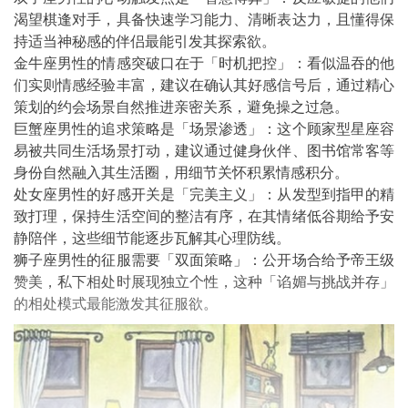
渴望棋逢对手，具备快速学习能力、清晰表达力，且懂得保
持适当神秘感的伴侣最能引发其探索欲。
金牛座男性的情感突破口在于「时机把控」：看似温吞的他
们实则情感经验丰富，建议在确认其好感信号后，通过精心
策划的约会场景自然推进亲密关系，避免操之过急。
巨蟹座男性的追求策略是「场景渗透」：这个顾家型星座容
易被共同生活场景打动，建议通过健身伙伴、图书馆常客等
身份自然融入其生活圈，用细节关怀积累情感积分。
处女座男性的好感开关是「完美主义」：从发型到指甲的精
致打理，保持生活空间的整洁有序，在其情绪低谷期给予安
静陪伴，这些细节能逐步瓦解其心理防线。
狮子座男性的征服需要「双面策略」：公开场合给予帝王级
赞美，私下相处时展现独立个性，这种「谄媚与挑战并存」
的相处模式最能激发其征服欲。