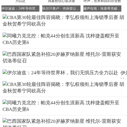
第30轮的最佳新秀则由来自广东队的陈家政获得，他展现了
伊尔迪兹：24年等待世界杯，我们无惧压力全力以赴
恰尔汗奥卢：伤病曾让我低落，国米与齐沃助我重拾信心迎决赛
徽声在线：埃基蒂克破门引爆巴西球迷内马尔呼声，世界杯回归存变数
出色的潜力和实力。
此外，第30轮的最佳投手由来自上海队的李弘权获得，他在
比赛中的投射表现令人印象深刻。
伊
迪
兹
24
年
待
界
杯