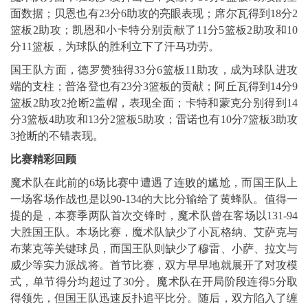
面数据；贝恩也有23分6助攻的亮眼表现；席尔瓦得到18分2
篮板2助攻；凯恩和小卡特分别贡献了11分5篮板2助攻和10
分11篮板，为球队的胜利立下了汗马功劳。
国王队方面，德罗赞独得33分6篮板11助攻，成为球队进攻
端的支柱；普洛登也有23分3篮板的贡献；阿丘瓦得到14分9
篮板2助攻2抢断2盖帽，表现全面；卡特和蒙克分别得到14
分3篮板4助攻和13分2篮板5助攻；雷诺也有10分7篮板3助攻
3抢断的不错表现。
比赛精彩回顾
魔术队在此前的6场比赛中遭遇了连败的尴尬，而国王队上
一场客场作战也是以90-134的大比分输给了黄蜂队。值得一
提的是，本赛季两队首次交锋时，魔术队曾在客场以131-94
大胜国王队。本场比赛，魔术队缺少了小瓦格纳、艾萨克与
布莱克等关键球员，而国王队则缺少了穆雷、小萨、拉文与
威少等实力派战将。首节比赛，双方早早地就展开了对攻模
式，单节得分均超过了30分。魔术队在开局阶段连得5分取
得领先，但国王队迅速反扑追平比分。随后，双方陷入了缠