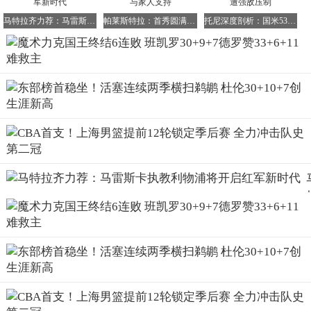
马特拉齐力荐：马雷斯卡执教利物浦将开启红军新时代
帕莱斯特拉：首秀圆满但征程未完；感恩教练与家人支持
托尼深度剖析：国米532阵型存隐患，欧战或遭强敌压制
国王队首发：德罗赞、阿丘瓦、雷诺、德文-卡特、蒙克
（文/徽声在线）