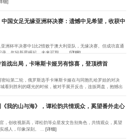
详细]
，中国女足无缘亚洲杯决赛：遗憾中见希望，收获中
女足亚洲杯半决赛中1比2惜败于澳大利亚队，无缘决赛。但成功直通
录。年轻新星崛起，未来可期。 ...
[详细]
转首战出局，卡琳斯卡娅另有惊喜，登顶榜首
0迈阿密站第二轮，俄罗斯选手卡琳斯卡娅在与同胞扎哈罗娃的对决
一城看到胜利的曙光的时候，被对手展开反击，连扳两盘，抱憾出
别《我的山与海》，谭松韵共情观众，奚望番外走心
官，创收视新高，谭松韵等众星发文告别角色，共情观众，奚望
感人，印象深刻。 ...
[详细]