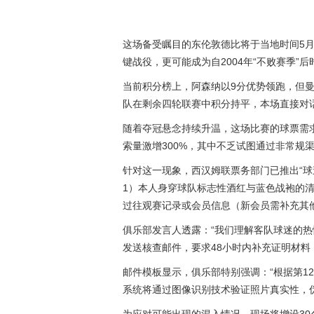
这场备受瞩目的东伦敦德比将于当地时间5
键战役，更可能成为自2004年“不败赛季”
当前积分榜上，阿森纳以9分优势领跑，但
队在剩余四轮联赛中积分持平，本场直接对
随着夺冠悬念持续升温，这场比赛的球票需
索量激增300%，其中不乏试图通过非常规
针对这一现象，西汉姆联票务部门已推出“球
1）本人身穿球队标志性酒红与蓝色战袍的清
过往观赛记录或会员信息（新会员需补充其
俱乐部发言人透露：“我们理解客队球迷的热
发送核查邮件，要求48小时内补充证明材料
邮件模板显示，俱乐部特别强调：“根据第1
系统将通过图像识别技术验证照片真实性，