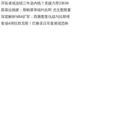
开拓者或连续三年选内线？美媒力荐2米06
斯基拉独家：斯帕莱蒂续约在即 尤文图斯夏
前，杨瀚森迎新挑战
深度解析NBA扩军：西雅图复仇战与拉斯维
五线补强剑指欧冠
客场4球狂胜尼斯！巴黎圣日耳曼展现恐怖
斯新王朝的资本博弈
治力