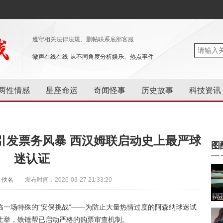
遵守相关法律法规、删帖联系底部客服
徽声在线在线-从不同角度分析娱乐、热点事件
两性情感
星座命运
奇闻怪事
历史故事
科技资讯
引发票务风暴 西汉姆联启动史上最严球
图
迷认证
：佚名
发布时间：2026-03-27 21:33:20
一场特殊的“安保挑战”——为防止大量热情过度的阿森纳球迷试
壮举，铁锤帮已启动严格的购票审查机制。