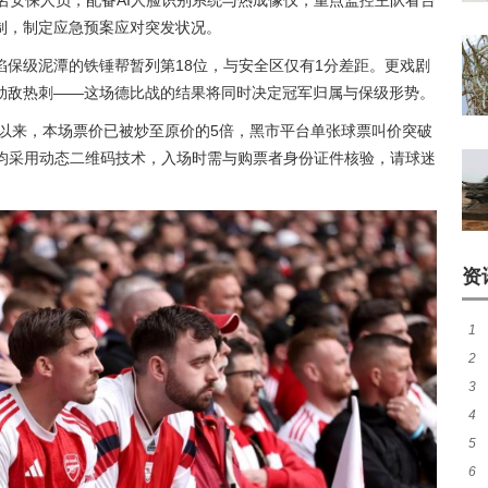
名安保人员，配备AI人脸识别系统与热成像仪，重点监控主队看台
制，制定应急预案应对突发状况。
保级泥潭的铁锤帮暂列第18位，与安全区仅有1分差距。更戏剧
劲敌热刺——这场德比战的结果将同时决定冠军归属与保级形势。
用以来，本场票价已被炒至原价的5倍，黑市平台单张球票叫价突破
票均采用动态二维码技术，入场时需与购票者身份证件核验，请球迷
资
1
2
煌
3
热
4
签至
5
友
6
队