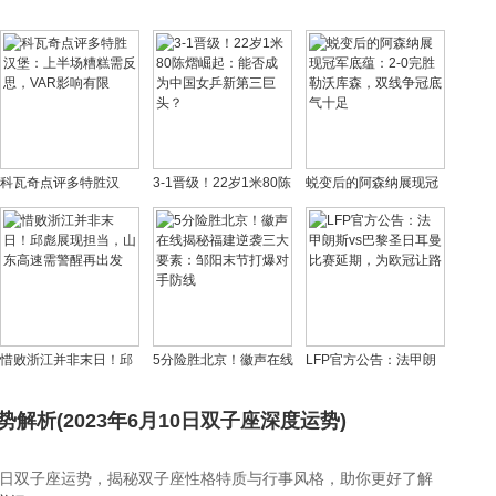
科瓦奇点评多特胜汉
3-1晋级！22岁1米80陈
蜕变后的阿森纳展现冠
堡：上半场糟糕需反
熠崛起：能否成为中国
军底蕴：2-0完胜勒沃库
思，VAR影响有限
女乒新第三巨头？
森，双线争冠底气十足
惜败浙江并非末日！邱
5分险胜北京！徽声在线
LFP官方公告：法甲朗
彪展现担当，山东高速
揭秘福建逆袭三大要
斯vs巴黎圣日耳曼比赛
需警醒再出发
素：邹阳末节打爆对手
延期，为欧冠让路
势解析(2023年6月10日双子座深度运势)
防线
月10日双子座运势，揭秘双子座性格特质与行事风格，助你更好了解