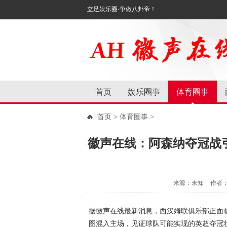
立足娱乐圈·争做八卦帝！
首页
娱乐圈事
体育圈事
首页
>
体育圈事
>
徽声在线：阿森纳夺冠战
来源：未知
作者
据徽声在线最新消息，西汉姆联俱乐部正面临
图混入主场，见证球队可能实现的英超夺冠