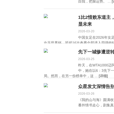
自我，把握运势。 ...
[
1比2惜败东道主
显未来
2026-03-20
中国女足在2026年
女足世界杯，延续16次参赛全部进入四强的纪
先下一城惨遭逆
2026-03-25
昨天，在WTA100
中，她在以6：3先下
局。然而，在另一份榜单中，这 ...
[详细]
众星发文深情告
2026-03-26
《我的山与海》圆满收
番外情书走心，剧集真实