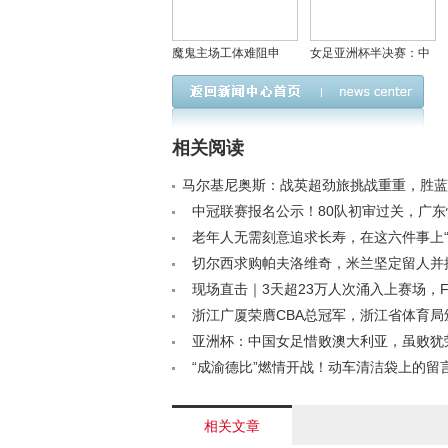
魔鬼主场工体难阻申
女足亚洲杯半决赛：中
花，陈晋一任意球破门
国1-2惜败澳大利亚，无
助球队全身而退
缘决赛仍展拼搏精神
相关阅读
马尔基尼奥斯：战英超劲旅挑战重重，胜蓝
黎实力< /a>
中冠联赛报名公示！80队初审过关，广
首秀，“村超”亮相引关注< /a>
老年人无需刻意追求长寿，在这六件事上
涂”活着，你赞同吗？< /a>
切尔西求购帕夫洛维奇，米兰坚定留人并
/a>
现场直击｜3天超23万人次涌入上赛场，F
海文商旅体展消费热潮< /a>
浙江广厦荣膺CBA总冠军，浙江省体育局颁
万奖金表彰< /a>
亚洲杯：中国女足惜败澳大利亚，虽败犹
杯资格< /a>
“成渝德比”燃情开战！动车清洁袋上的留
成都感受热情与包容< /a>
相关文章