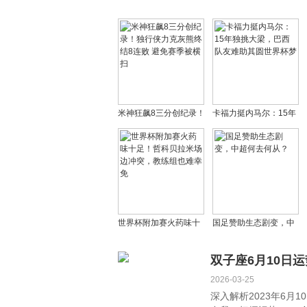
米神狂飙8三分创纪录！
卡福力挺内马尔：15年
独行侠力克灰熊终结8连
独挑大梁，巴西队友难
败 避免赛季被横扫
助其圆世界杯梦
世界杯附加赛火药味十
国足赞助生态剧变，中
足！哲科贝拉米场边冲
超何去何从？
突，教练组也难幸免
双子座6月10日运
2026-03-25
深入解析2023年6