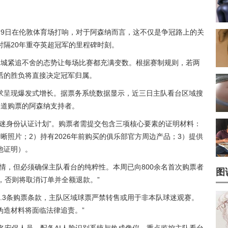
月9日在伦敦体育场打响，对于阿森纳而言，这不仅是争冠路上的关
后时隔20年重夺英超冠军的里程碑时刻。
曼城紧追不舍的态势让每场比赛都充满变数。根据赛制规则，若两
话的胜负将直接决定冠军归属。
求呈现爆发式增长。据票务系统数据显示，近三日主队看台区域搜
渠道购票的阿森纳支持者。
迷身份认证计划”。购票者需提交包含三项核心要素的证明材料：
晰照片；2）持有2026年前购买的俱乐部官方周边产品；3）提供
他证明）。
情，但必须确保主队看台的纯粹性。本周已向800余名首次购票者
图
，否则将取消订单并全额退款。”
2.3条购票条款，主队区域球票严禁转售或用于非本队球迷观赛。
伪造材料将面临法律追责。”