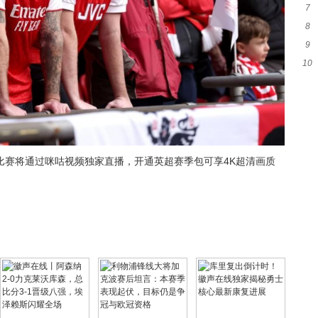
7
8
大
9
窗
10
加
统
比赛将通过咪咕视频独家直播，开通英超赛季包可享4K超清画质