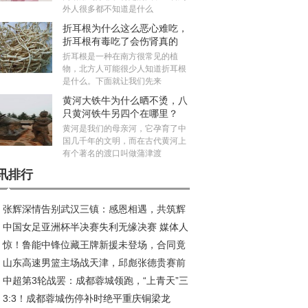
外人很多都不知道是什么
折耳根为什么这么恶心难吃，
折耳根有毒吃了会伤肾真的
吗？
折耳根是一种在南方很常见的植
物，北方人可能很少人知道折耳根
是什么。下面就让我们先来
黄河大铁牛为什么晒不烫，八
只黄河铁牛另四个在哪里？
黄河是我们的母亲河，它孕育了中
国几千年的文明，而在古代黄河上
有个著名的渡口叫做蒲津渡
讯排行
张辉深情告别武汉三镇：感恩相遇，共筑辉
中国女足亚洲杯半决赛失利无缘决赛 媒体人
旅程
惊！鲁能中锋位藏王牌新援未登场，合同竟
议米利西奇去留
山东高速男篮主场战天津，邱彪张德贵赛前
2026年底
中超第3轮战罢：成都蓉城领跑，“上青天”三
好互动引关注
3:3！成都蓉城伤停补时绝平重庆铜梁龙
陷榜尾困境