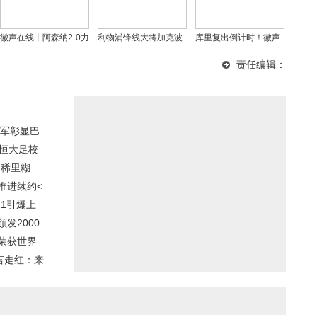
徽声在线丨阿森纳2-0力
利物浦锋线大将加克波
库里复出倒计时！徽声
克莱沃库森，总比分3-1
赛后坦言：本赛季表现
在线独家揭秘勇士核心
责任编辑：
晋级八强，埃泽赖斯闪
起伏，目标仍是争冠与
最新康复进展
耀全场
欧冠资格
军彰显巴
东恒大足校
“稀里糊
推进续约<
1引爆上
发2000
荣获世界
言走红：来