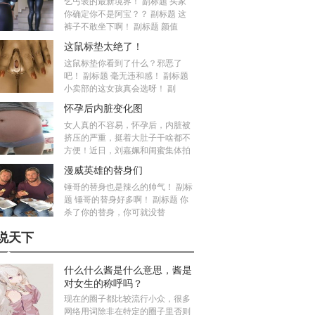
乞丐装的最新境界！ 副标题 买家
你确定你不是阿宝？？ 副标题 这
裤子不敢坐下啊！ 副标题 颜值
这鼠标垫太绝了！
这鼠标垫你看到了什么？邪恶了
吧！ 副标题 毫无违和感！ 副标题
小卖部的这女孩真会选呀！ 副
怀孕后内脏变化图
女人真的不容易，怀孕后，内脏被
挤压的严重，挺着大肚子干啥都不
方便！近日，刘嘉姵和闺蜜集体拍
漫威英雄的替身们
锤哥的替身也是辣么的帅气！ 副标
题 锤哥的替身好多啊！ 副标题 你
杀了你的替身，你可就没替
说天下
什么什么酱是什么意思，酱是
对女生的称呼吗？
现在的圈子都比较流行小众，很多
网络用词除非在特定的圈子里否则