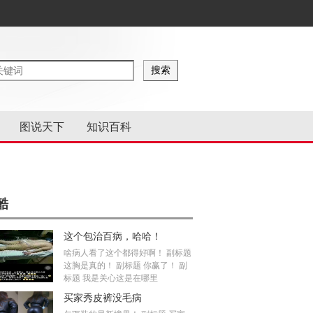
图说天下
知识百科
酷
这个包治百病，哈哈！
啥病人看了这个都得好啊！ 副标题
这胸是真的！ 副标题 你赢了！ 副
标题 我是关心这是在哪里
买家秀皮裤没毛病