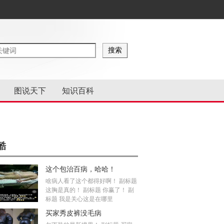
图说天下
知识百科
酷
这个包治百病，哈哈！
啥病人看了这个都得好啊！ 副标题
这胸是真的！ 副标题 你赢了！ 副
标题 我是关心这是在哪里
买家秀皮裤没毛病