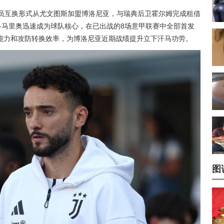
球员互换形式从尤文图斯加盟博洛尼亚，与瑞典后卫霍尔姆完成租借
-马里奥迅速成为球队核心，在已出战的8场意甲联赛中全部首发
能力和攻防转换效率，为博洛尼亚近期战绩提升立下汗马功劳。
图