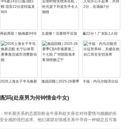
再砍两双！杨瀚森9中6
太遗憾！活塞绝平后加
赢22分！广东队1人却
轰14分11板3助3帽 混
时错失绝杀良机，杜伦
开心不起来，共得2分，
音22分逆转猛龙905
篮下补篮失手令人惋惜
在场输7分
2026上海女子半马焕新
激战回顾 | 2025-26赛季
卡福：内马尔能否出征
启航 长宁以体育赛事激
CBA常规赛第二十七轮
世界杯，关键在他自己
活城市消费新动能
广州朗肽海本客场惜败
而非安切洛蒂
配吗(处座男为何钟情金牛女)
辽宁
：对长期关系的态度剖析金牛座和处女座在对待爱情与婚姻的长
安全感的强烈追求。他们渴望在情感关系中寻得一种稳定且可靠