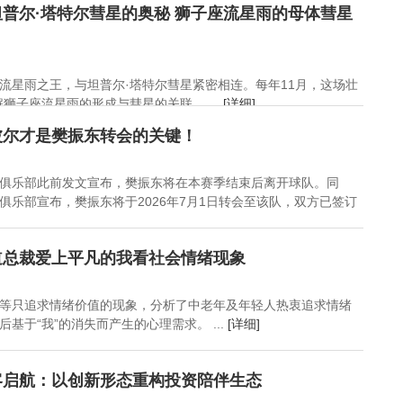
普尔·塔特尔彗星的奥秘 狮子座流星雨的母体彗星
流星雨之王，与坦普尔·塔特尔彗星紧密相连。每年11月，这场壮
子座流星雨的形成与彗星的关联。 ...
[详细]
波尔才是樊振东转会的关键！
俱乐部此前发文宣布，樊振东将在本赛季结束后离开球队。同
俱乐部宣布，樊振东将于2026年7月1日转会至该队，双方已签订
道总裁爱上平凡的我看社会情绪现象
等只追求情绪价值的现象，分析了中老年及年轻人热衷追求情绪
基于“我”的消失而产生的心理需求。 ...
[详细]
客启航：以创新形态重构投资陪伴生态