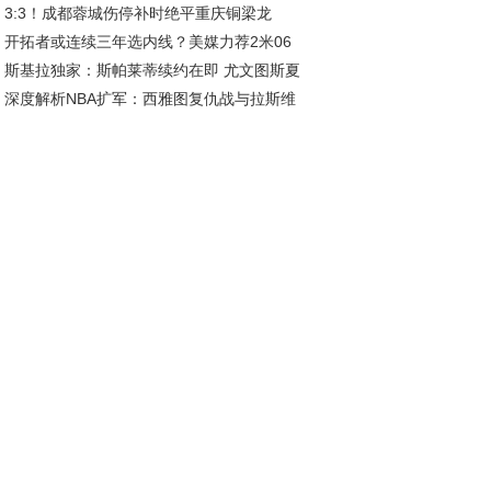
3:3！成都蓉城伤停补时绝平重庆铜梁龙
陷榜尾困境
开拓者或连续三年选内线？美媒力荐2米06
斯基拉独家：斯帕莱蒂续约在即 尤文图斯夏
前，杨瀚森迎新挑战
深度解析NBA扩军：西雅图复仇战与拉斯维
五线补强剑指欧冠
斯新王朝的资本博弈