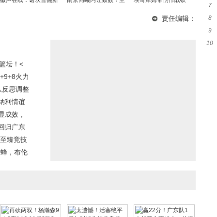
徽声在线：诺坎普翻新
南京同曦内讧致败！主
埃奇库姆带伤作战砍
7
队
未竟，欧冠赛场见证施
帅王世龙：突发情况影
22+13！76人逆转爵士
责任编辑：
8
工中的传奇球场
响大，季后赛前景堪忧
收获2连胜 赛季双杀对
9
大
手
10
窗
加
篮坛！<
9+8火力
队反思调整
纳利情谊
显成效，
回归广东
释至臻竞技
黄蜂，布伦