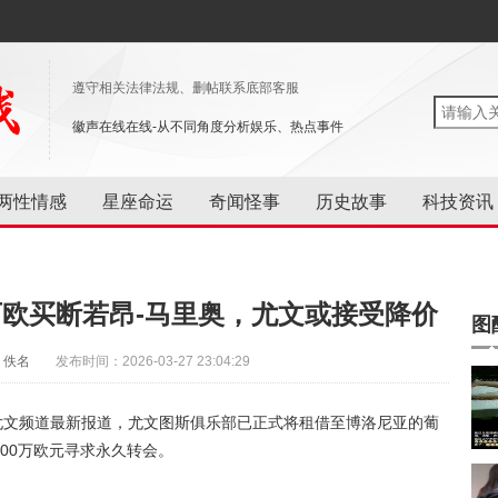
遵守相关法律法规、删帖联系底部客服
徽声在线在线-从不同角度分析娱乐、热点事件
两性情感
星座命运
奇闻怪事
历史故事
科技资讯
万欧买断若昂-马里奥，尤文或接受降价
图
：佚名
发布时间：2026-03-27 23:04:29
尤文频道最新报道，尤文图斯俱乐部已正式将租借至博洛尼亚的葡
00万欧元寻求永久转会。