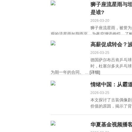
狮子座流星雨与坦
是谁?
2026-03-20
狮子座流星雨，被誉为
观的流星雨如期而至，为夜空增添绚烂。了解狮
高薪促成转会？
2026-03-25
德国萨尔布吕肯乒乓球
时，杜塞尔多夫乒乓球
为期一年的合同。 ...
[详细]
情绪中国：从霸
2026-03-25
本文探讨了古装偶像剧
价值的原因，揭示了背后
华夏基金视频播