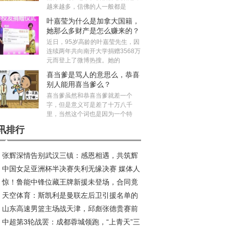
越来越多，信佛的人一般都是
叶嘉莹为什么是加拿大国籍，
她那么多财产是怎么赚来的？
近日，95岁高龄的叶嘉莹先生，因
连续两年共向南开大学捐赠3568万
元而登上了微博热搜。她的
喜当爹是骂人的意思么，恭喜
别人能用喜当爹么？
喜当爹虽然和恭喜当爹就差一个
字，但是意义可是差了十万八千
里，当然这个词也是因为一个特
讯排行
张辉深情告别武汉三镇：感恩相遇，共筑辉
中国女足亚洲杯半决赛失利无缘决赛 媒体人
旅程
惊！鲁能中锋位藏王牌新援未登场，合同竟
议米利西奇去留
天空体育：斯凯利是曼联左后卫引援名单的
2026年底
山东高速男篮主场战天津，邱彪张德贵赛前
员；罗马诺：曼联已多次派球探考察迪奥曼德
中超第3轮战罢：成都蓉城领跑，“上青天”三
好互动引关注