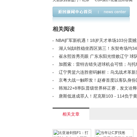
火箭队四喜盈门！绝杀
CBA第27轮最佳阵容揭
热火，杜兰特里程碑，
晓：郭昊文、邹阳等五
老将复出，谢泼德创生
将闪耀赛场
涯新高
相关阅读
NBA扩军新机遇！18岁天才单场103分震撼
/a>
湖人9战8胜稳坐西区第三！东契奇场均34+
全开 在场+90成洛城关键先生< /a>
崔永熙首秀亮眼 广东东阳光惜败辽宁 球
迎新挑战< /a>
加图索：雷特吉错失进球机会可惜；与托
深厚盼共进< /a>
辽宁男篮六连胜密码解析：乌戈战术革新
郭艾伦赛季报销成定局< /a>
京粤大战一触即发！赵睿首度以客队身份
战旧主，焦泊乔因私事缺席< /a>
韩旭22+8率队晋级世界杯正赛，发文诠
精神< /a>
唐斯低迷成罪人！尼克斯103 - 114负于
森26+13难救主< /a>
相关文章