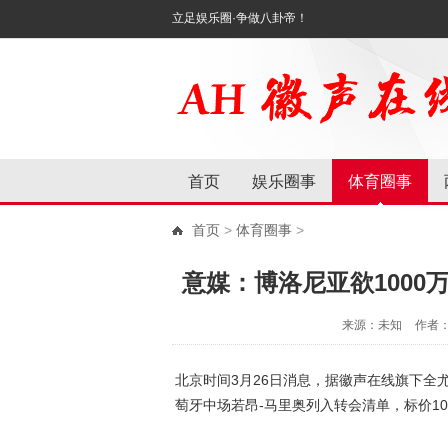
立足娱乐圈·争做八卦帝！
首页
娱乐圈事
体育圈事
首页
>
体育圈事
>
意媒：博洛尼亚欲1000
来源：未知
作者
北京时间3月26日消息，据徽声在线旗下全
萄牙中场若昂-马里奥列入转会清单，标价10