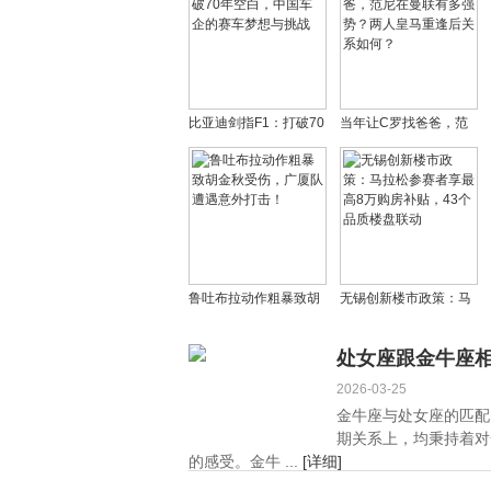
比亚迪剑指F1：打破70
当年让C罗找爸爸，范
年空白，中国车企的赛
尼在曼联有多强势？两
车梦想与挑战
人皇马重逢后关系如
何？
鲁吐布拉动作粗暴致胡
无锡创新楼市政策：马
金秋受伤，广厦队遭遇
拉松参赛者享最高8万购
意外打击！
房补贴，43个品质楼盘
处女座跟金牛座相
联动
2026-03-25
金牛座与处女座的匹配
期关系上，均秉持着对
的感受。金牛 ...
[详细]