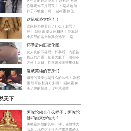
乞丐装的最新境界！ 副标题 买家
你确定你不是阿宝？？ 副标题 这
裤子不敢坐下啊！ 副标题 颜值
这鼠标垫太绝了！
这鼠标垫你看到了什么？邪恶了
吧！ 副标题 毫无违和感！ 副标题
小卖部的这女孩真会选呀！ 副
怀孕后内脏变化图
女人真的不容易，怀孕后，内脏被
挤压的严重，挺着大肚子干啥都不
方便！近日，刘嘉姵和闺蜜集体拍
漫威英雄的替身们
锤哥的替身也是辣么的帅气！ 副标
题 锤哥的替身好多啊！ 副标题 你
杀了你的替身，你可就没替
说天下
阿弥陀佛长什么样子，阿弥陀
佛和如来佛谁大？
佛教是宗教的其中一种，佛教博大
情深，现在这个社会信佛念佛的人