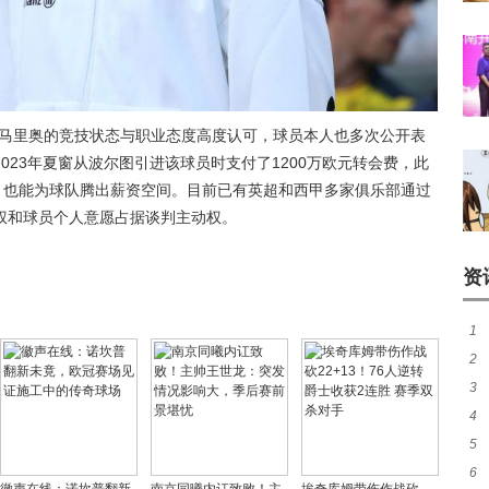
-马里奥的竞技状态与职业态度高度认可，球员本人也多次公开表
023年夏窗从波尔图引进该球员时支付了1200万欧元转会费，此
，也能为球队腾出薪资空间。目前已有英超和西甲多家俱乐部通过
权和球员个人意愿占据谈判主动权。
资
1
2
煌
3
热
4
签至
5
一
6
友